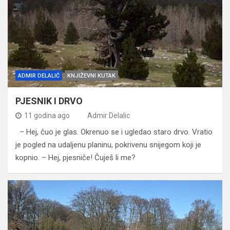
ADMIR DELALIĆ
KNJIŽEVNI KUTAK
PJESNIK I DRVO
11 godina ago
Admir Delalic
– Hej, čuo je glas. Okrenuo se i ugledao staro drvo. Vratio
je pogled na udaljenu planinu, pokrivenu snijegom koji je
kopnio. – Hej, pjesniče! Čuješ li me?