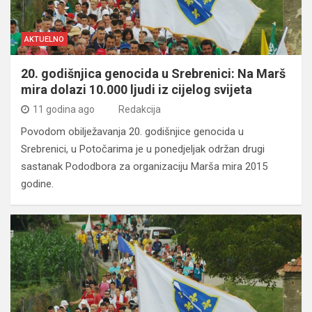
AKTUELNO
20. godišnjica genocida u Srebrenici: Na Marš
mira dolazi 10.000 ljudi iz cijelog svijeta
11 godina ago
Redakcija
Povodom obilježavanja 20. godišnjice genocida u
Srebrenici, u Potočarima je u ponedjeljak održan drugi
sastanak Pododbora za organizaciju Marša mira 2015
godine.