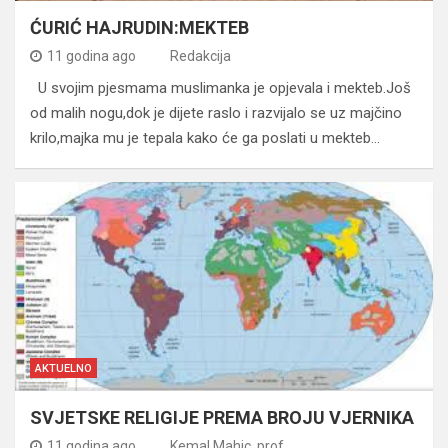
ĆURIĆ HAJRUDIN:MEKTEB
11 godina ago
Redakcija
U svojim pjesmama muslimanka je opjevala i mekteb.Još
od malih nogu,dok je dijete raslo i razvijalo se uz majčino
krilo,majka mu je tepala kako će ga poslati u mekteb…
AKTUELNO
SVJETSKE RELIGIJE PREMA BROJU VJERNIKA
11 godina ago
Kemal Mahic, prof