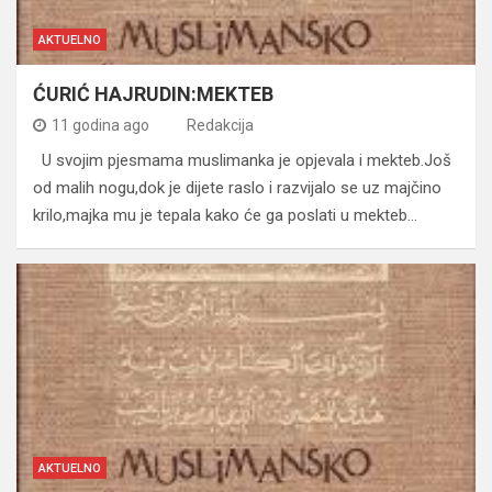
AKTUELNO
ĆURIĆ HAJRUDIN:MEKTEB
11 godina ago
Redakcija
U svojim pjesmama muslimanka je opjevala i mekteb.Još
od malih nogu,dok je dijete raslo i razvijalo se uz majčino
krilo,majka mu je tepala kako će ga poslati u mekteb…
AKTUELNO