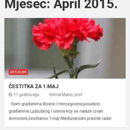
Mjesec:
April 2015.
AKTUELNO
ČESTITKA ZA 1.MAJ
11 godina ago
Kemal Mahic, prof
Svim građanima Bosne I Hercegovine,posebno
građanima Ljubuškog I onima koji se nalaze izvan
domovine,čestitamo 1.maj-Međunarodni praznik rada!