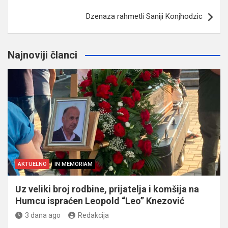
Dzenaza rahmetli Saniji Konjhodzic
Najnoviji članci
AKTUELNO
IN MEMORIAM
Uz veliki broj rodbine, prijatelja i komšija na
Humcu ispraćen Leopold “Leo” Knezović
3 dana ago
Redakcija