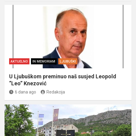
AKTUELNO
IN MEMORIAM
LJUBUŠKI
U Ljubuškom preminuo naš susjed Leopold
“Leo” Knezović
6 dana ago
Redakcija