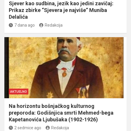
Sjever kao sudbina, jezik kao jedini zavičaj:
Prikaz zbirke “Sjevera je najviše” Muniba
Delalića
7 dana ago
Redakcija
AKTUELNO
Na horizontu bošnjačkog kulturnog
preporoda: Godišnjica smrti Mehmed-bega
Kapetanovića Ljubušaka (1902-1926)
2 sedmice ago
Redakcija