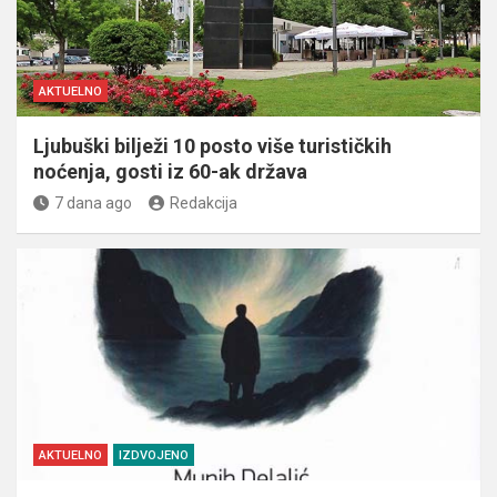
AKTUELNO
Ljubuški bilježi 10 posto više turističkih
noćenja, gosti iz 60-ak država
7 dana ago
Redakcija
AKTUELNO
IZDVOJENO