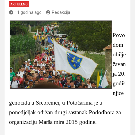
AKTUELNO
11 godina ago
Redakcija
Povo
dom
obilje
žavan
ja 20.
godiš
njice
genocida u Srebrenici, u Potočarima je u
ponedjeljak održan drugi sastanak Pododbora za
organizaciju Marša mira 2015 godine.