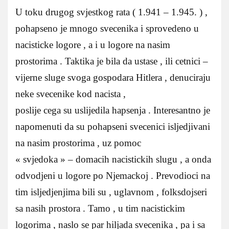
U toku drugog svjestkog rata ( 1.941 – 1.945. ) ,
pohapseno je mnogo svecenika i sprovedeno u
nacisticke logore , a i u logore na nasim
prostorima . Taktika je bila da ustase , ili cetnici –
vijerne sluge svoga gospodara Hitlera , denuciraju
neke svecenike kod nacista ,
poslije cega su uslijedila hapsenja . Interesantno je
napomenuti da su pohapseni svecenici isljedjivani
na nasim prostorima , uz pomoc
« svjedoka » – domacih nacistickih slugu , a onda
odvodjeni u logore po Njemackoj . Prevodioci na
tim isljedjenjima bili su , uglavnom , folksdojseri
sa nasih prostora . Tamo , u tim nacistickim
logorima , naslo se par hiljada svecenika , pa i sa