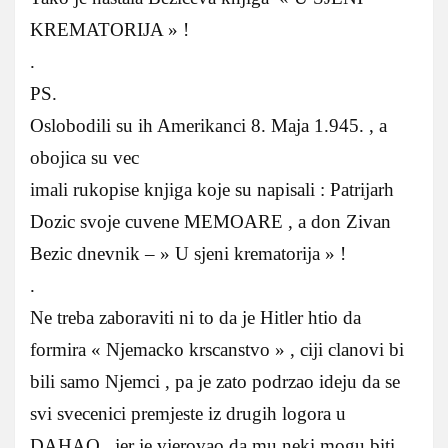
KREMATORIJA » !
.
PS.
Oslobodili su ih Amerikanci 8. Maja 1.945. , a
obojica su vec
imali rukopise knjiga koje su napisali : Patrijarh
Dozic svoje cuvene MEMOARE , a don Zivan
Bezic dnevnik – » U sjeni krematorija » !
.
Ne treba zaboraviti ni to da je Hitler htio da
formira « Njemacko krscanstvo » , ciji clanovi bi
bili samo Njemci , pa je zato podrzao ideju da se
svi svecenici premjeste iz drugih logora u
DAHAO , jer je vjerovao da mu neki mogu biti