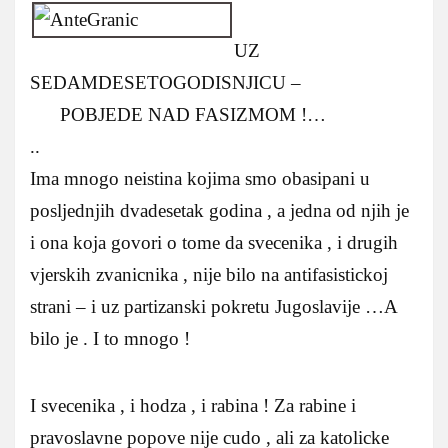
UZ
SEDAMDESETOGODISNJICU –
POBJEDE NAD FASIZMOM !…
..
Ima mnogo neistina kojima smo obasipani u
posljednjih dvadesetak godina , a jedna od njih je
i ona koja govori o tome da svecenika , i drugih
vjerskih zvanicnika , nije bilo na antifasistickoj
strani – i uz partizanski pokretu Jugoslavije …A
bilo je . I to mnogo !
I svecenika , i hodza , i rabina ! Za rabine i
pravoslavne popove nije cudo , ali za katolicke