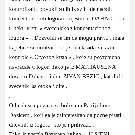
kontrolisali , povukli su ih iz svih njemackih
koncentracionih logorai smjestili u DAHAO , kao
u neku vrstu « svecenickog koncentacionog
logora » . Dozvolili su im da mogu praviti i male
kapelice za molitvu . To je bila fasada za razne
kontrole « Crvenog krsta « , koje su povremeno
navracale u logor. Tako je iz MATHAUSENA
dosao u Dahao – i don ZIVAN BEZIC , katolicki
svecenik sa otoka Solte .
.
Odmah se upoznao sa bolesnim Patrijarhom
Dozicem , koji ga je zainteresirao da pocne pisati
dnevnik iz logora , sto je i prihvatio .
Tako je nastala Beziceva knjiga « U SJENI