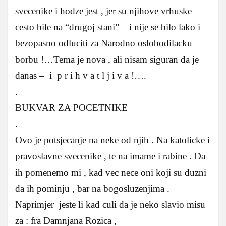
svecenike i hodze jest , jer su njihove vrhuske
cesto bile na “drugoj stani” – i nije se bilo lako i
bezopasno odluciti za Narodno oslobodilacku
borbu !…Tema je nova , ali nisam siguran da je
danas – i p r i h v a t l j i v a !….
.
BUKVAR ZA POCETNIKE
.
Ovo je potsjecanje na neke od njih . Na katolicke i
pravoslavne svecenike , te na imame i rabine . Da
ih pomenemo mi , kad vec nece oni koji su duzni
da ih pominju , bar na bogosluzenjima .
Naprimjer jeste li kad culi da je neko slavio misu
za : fra Damnjana Rozica ,