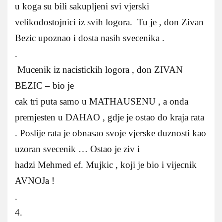
u koga su bili sakupljeni svi vjerski
velikodostojnici iz svih logora. Tu je , don Zivan
Bezic upoznao i dosta nasih svecenika .
.
Mucenik iz nacistickih logora , don ZIVAN
BEZIC – bio je
cak tri puta samo u MATHAUSENU , a onda
premjesten u DAHAO , gdje je ostao do kraja rata
. Poslije rata je obnasao svoje vjerske duznosti kao
uzoran svecenik … Ostao je ziv i
hadzi Mehmed ef. Mujkic , koji je bio i vijecnik
AVNOJa !
.
4.