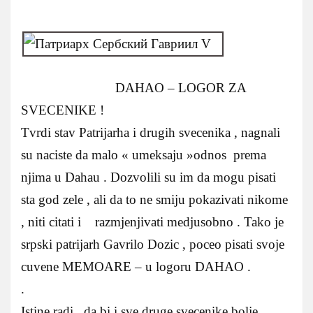
DAHAO – LOGOR ZA
SVECENIKE !
Tvrdi stav Patrijarha i drugih svecenika , nagnali
su naciste da malo « umeksaju »odnos prema
njima u Dahau . Dozvolili su im da mogu pisati
sta god zele , ali da to ne smiju pokazivati nikome
, niti citati i razmjenjivati medjusobno . Tako je
srpski patrijarh Gavrilo Dozic , poceo pisati svoje
cuvene MEMOARE – u logoru DAHAO .
.
Istine radi , da bi i sve druge svecenike bolje