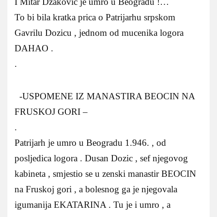
I Mitar Dzakovic je umro u Beogradu !…
To bi bila kratka prica o Patrijarhu srpskom
Gavrilu Dozicu , jednom od mucenika logora
DAHAO .
.
-USPOMENE IZ MANASTIRA BEOCIN NA
FRUSKOJ GORI –
.
Patrijarh je umro u Beogradu 1.946. , od
posljedica logora . Dusan Dozic , sef njegovog
kabineta , smjestio se u zenski manastir BEOCIN
na Fruskoj gori , a bolesnog ga je njegovala
igumanija EKATARINA . Tu je i umro , a