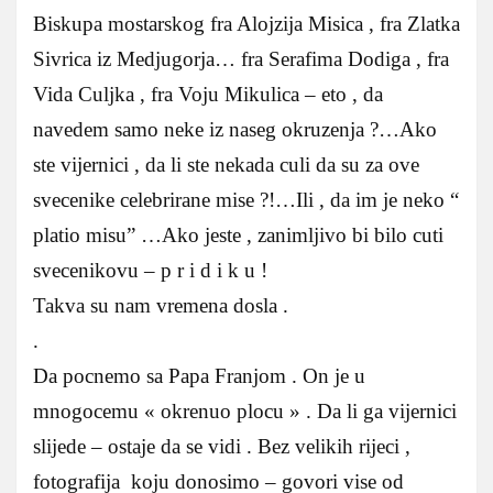
Biskupa mostarskog fra Alojzija Misica , fra Zlatka
Sivrica iz Medjugorja… fra Serafima Dodiga , fra
Vida Culjka , fra Voju Mikulica – eto , da
navedem samo neke iz naseg okruzenja ?…Ako
ste vijernici , da li ste nekada culi da su za ove
svecenike celebrirane mise ?!…Ili , da im je neko “
platio misu” …Ako jeste , zanimljivo bi bilo cuti
svecenikovu – p r i d i k u !
Takva su nam vremena dosla .
.
Da pocnemo sa Papa Franjom . On je u
mnogocemu « okrenuo plocu » . Da li ga vijernici
slijede – ostaje da se vidi . Bez velikih rijeci ,
fotografija koju donosimo – govori vise od