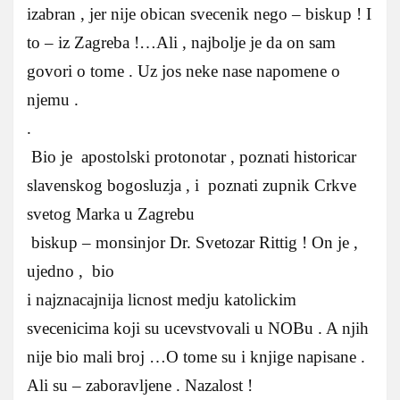
izabran , jer nije obican svecenik nego – biskup ! I
to – iz Zagreba !…Ali , najbolje je da on sam
govori o tome . Uz jos neke nase napomene o
njemu .
.
Bio je apostolski protonotar , poznati historicar
slavenskog bogosluzja , i poznati zupnik Crkve
svetog Marka u Zagrebu
biskup – monsinjor Dr. Svetozar Rittig ! On je ,
ujedno , bio
i najznacajnija licnost medju katolickim
svecenicima koji su ucevstvovali u NOBu . A njih
nije bio mali broj …O tome su i knjige napisane .
Ali su – zaboravljene . Nazalost !