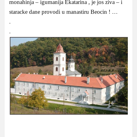
monahinja – igumanija Ekatarina , je jos ziva – i
staracke dane provodi u manastiru Beocin ! …
.
.