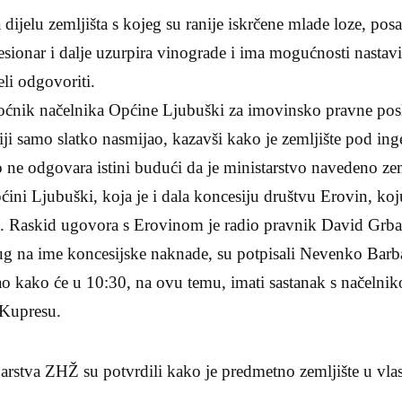
 dijelu zemljišta s kojeg su ranije iskrčene mlade loze, po
sionar i dalje uzurpira vinograde i ima mogućnosti nastavit
li odgovoriti.
ćnik načelnika Općine Ljubuški za imovinsko pravne posl
iji samo slatko nasmijao, kazavši kako je zemljište pod in
ne odgovara istini budući da je ministarstvo navedeno zeml
ćini Ljubuški, koja je i dala koncesiju društvu Erovin, koj
. Raskid ugovora s Erovinom je radio pravnik David Grb
ug na ime koncesijske naknade, su potpisali Nevenko Barba
o kako će u 10:30, na ovu temu, imati sastanak s načelni
 Kupresu.
darstva ZHŽ su potvrdili kako je predmetno zemljište u vla