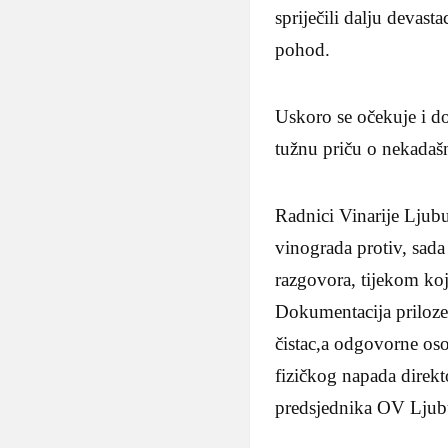
spriječili dalju devas
pohod.
Uskoro se očekuje i do
tužnu priču o nekada
Radnici Vinarije Ljubuš
vinograda protiv, sada
razgovora, tijekom koj
Dokumentacija prilozen
čistac,a odgovorne oso
fizičkog napada direkt
predsjednika OV Ljub