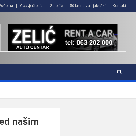
Početna
Obavještenja
Galerije
50 kruna za Ljubuški
Kontakt
red našim