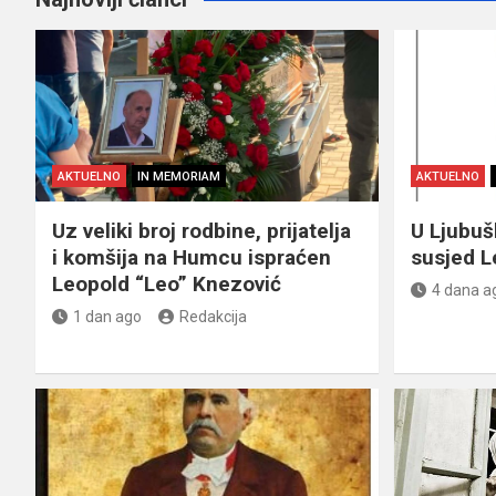
AKTUELNO
IN MEMORIAM
AKTUELNO
Uz veliki broj rodbine, prijatelja
U Ljubu
i komšija na Humcu ispraćen
susjed L
Leopold “Leo” Knezović
4 dana a
1 dan ago
Redakcija