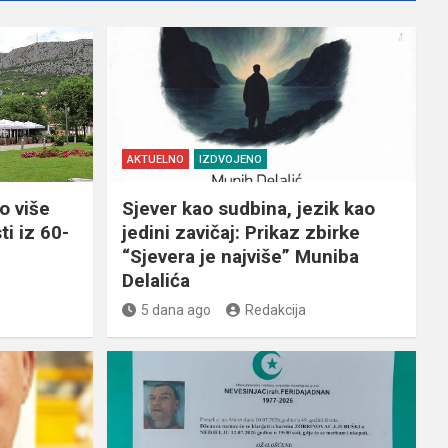
AKTUELNO
IZDVOJENO
o više
Sjever kao sudbina, jezik kao
ti iz 60-
jedini zavičaj: Prikaz zbirke
“Sjevera je najviše” Muniba
Delalića
5 dana ago
Redakcija