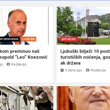
IN MEMORIAM
LJUBUŠKI
AKTUELNO
škom preminuo naš
Ljubuški bilježi 10 post
eopold “Leo” Knezović
turističkih noćenja, gos
ak država
go
Redakcija
5 dana ago
Redakcija