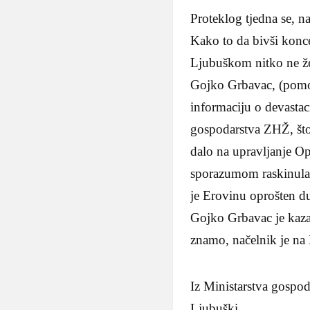
Proteklog tjedna se, na
Kako to da bivši konce
Ljubuškom nitko ne že
Gojko Grbavac, (pomo
informaciju o devastac
gospodarstva ZHŽ, što 
dalo na upravljanje Op
sporazumom raskinula
je Erovinu oprošten d
Gojko Grbavac je kaza
znamo, načelnik je na
Iz Ministarstva gospo
Ljubuški.