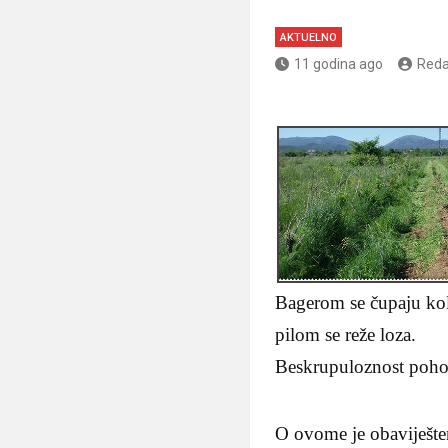
AKTUELNO
11 godina ago
Reda
Bagerom se čupaju kolc
pilom se reže loza.
Beskrupuloznost pohod
O ovome je obaviještena