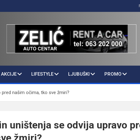
AKCIJE
LIFESTYLE
LJUBUŠKI
PROMO
vo pred našim očima, tko sve žmiri?
čin uništenja se odvija upravo p
sve žmiri?