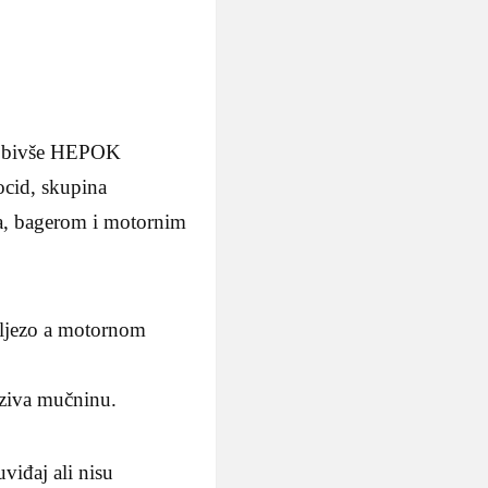
ma bivše HEPOK
ocid, skupina
la, bagerom i motornim
željezo a motornom
aziva mučninu.
uviđaj ali nisu