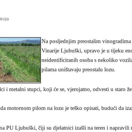
kcija
Na posljednjim preostalim vinogradi
Vinarije Ljubuški, upravo je u tijeku en
neidentificiranih osoba s nekoliko vozi
pilama uništavaju preostalu lozu.
i i metalni stupci, koji će se, vjerojatno, odvesti u staro 
a motornom pilom na lozu je teško opisati, budući da iz
 PU Ljubuški, čiji su djelatnici izašli na teren i napravili 