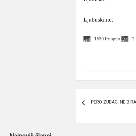
Ljubuski.net
1530 Posjeta
2
Navigacija
PERO ZUBAC: NE BIR
članaka
Najnoviji članci