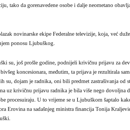
taciju, tako da gorenavedene osobe i dalje neometano obavlja
lazak novinarske ekipe Federalne televizije, koja, već duže
šnjem ponosu Ljubuškog.
ki su, još prošle godine, podnijeli krivičnu prijavu za dev
 bivšeg koncesionara, međutim, ta prijava je rezultirala sa
ih su, dojam je radnika, oni bili predmet zastrašivanja od 
a uz krivičnu prijavu radnika je bila više nego dovoljna da 
be procesuiraju. U to vrijeme se u Ljubuškom šaptalo kako
ora Erovina na sadašnjeg ministra financija Tonija Kraljevi
uški.