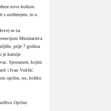
sađene nove kulture.
i s uništenjem, to u
ove) se na
gerencijom Ministarstva
jište, prije 7 godina
u je kasnije
avac. Sporazum, kojim
rić i Ivan Vukšić.
kom općine, no, koliko
sništvu Općine