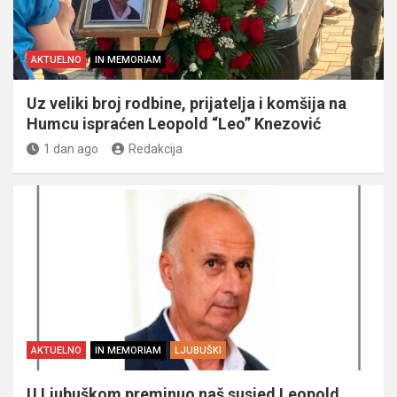
AKTUELNO
IN MEMORIAM
Uz veliki broj rodbine, prijatelja i komšija na
Humcu ispraćen Leopold “Leo” Knezović
1 dan ago
Redakcija
AKTUELNO
IN MEMORIAM
LJUBUŠKI
U Ljubuškom preminuo naš susjed Leopold