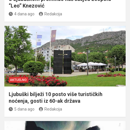
“Leo” Knezović
4 dana ago
Redakcija
AKTUELNO
Ljubuški bilježi 10 posto više turističkih
noćenja, gosti iz 60-ak država
5 dana ago
Redakcija