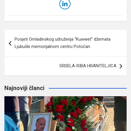
Navigacija
Posjeti Omladinskog udruženja “Kuwwet” džemata
članaka
Ljubuški memorijalnom centru Potočari
SRDELA-RIBA HRANITELJICA
Najnoviji članci