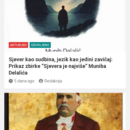
AKTUELNO
IZDVOJENO
Sjever kao sudbina, jezik kao jedini zavičaj:
Prikaz zbirke “Sjevera je najviše” Muniba
Delalića
5 dana ago
Redakcija