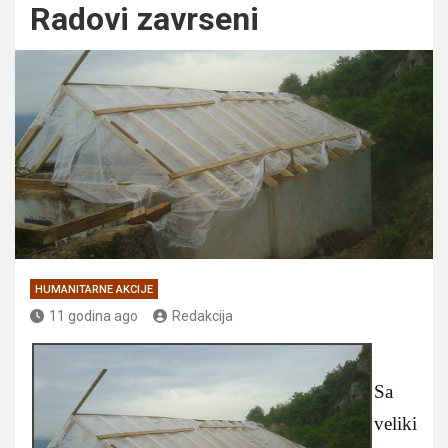
Radovi zavrseni
HUMANITARNE AKCIJE
11 godina ago
Redakcija
Sa
veliki