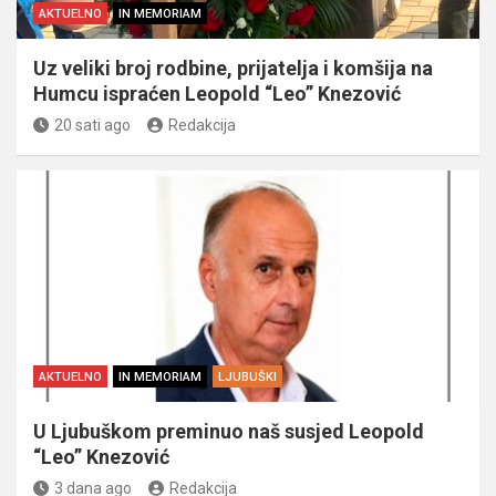
AKTUELNO
IN MEMORIAM
Uz veliki broj rodbine, prijatelja i komšija na
Humcu ispraćen Leopold “Leo” Knezović
20 sati ago
Redakcija
AKTUELNO
IN MEMORIAM
LJUBUŠKI
U Ljubuškom preminuo naš susjed Leopold
“Leo” Knezović
3 dana ago
Redakcija