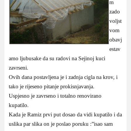
m
zado
voljst
vom
obavj
estav
amo ljubusake da su radovi na Sejinoj kuci
zavrseni.
Ovih dana postavljena je i zadnja cigla na krov, i
tako je rijeseno pitanje prokisnjavanja.
Uspjesno je zavrseno i totalno renovirano
kupatilo.
Kada je Ramiz prvi put dosao da vidi kupatilo i da
uslika par slika on je poslao poruku :”isao sam