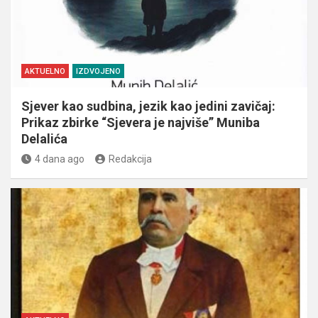
AKTUELNO
IZDVOJENO
Sjever kao sudbina, jezik kao jedini zavičaj:
Prikaz zbirke “Sjevera je najviše” Muniba
Delalića
4 dana ago
Redakcija