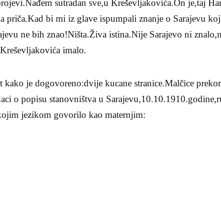
,brojevi.Nađem sutradan sve,u Kreševljakovića.On je,taj H
a priča.Kad bi mi iz glave ispumpali znanje o Sarajevu ko
jevu ne bih znao!Ništa.Živa istina.Nije Sarajevo ni znalo,n
Kreševljakovića imalo.
st kako je dogovoreno:dvije kucane stranice.Malčice prek
daci o popisu stanovništva u Sarajevu,10.10.1910.godine,r
 kojim jezikom govorilo kao maternjim: