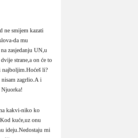
 ne smijem kazati
poslova-da mu
 na zasjedanju UN,u
dvije strane,a on će to
 najboljim.Hoćeš li?
nisam zagrlio.A i
d Njuorka!
ma kakvi-niko ko
je.Kod kuće,uz onu
u ideju.Nedostaju mi