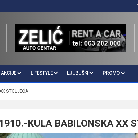
AKCIJE
LIFESTYLE
LJUBUŠKI
PROMO
 XX STOLJEĆA
1910.-KULA BABILONSKA XX 