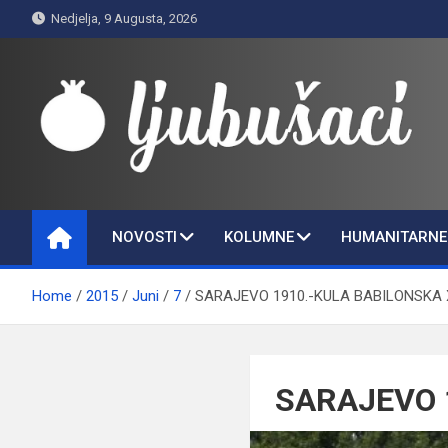
Skip
Nedjelja, 9 Augusta, 2026
to
content
Ljubušaci
Svom voljenom gradu
NOVOSTI
KOLUMNE
HUMANITARNE 
Home
2015
Juni
7
SARAJEVO 1910.-KULA BABILONSKA
SARAJEVO 