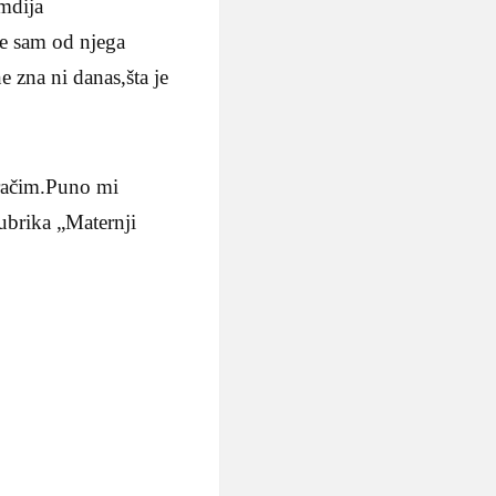
amdija
je sam od njega
e zna ni danas,šta je
oračim.Puno mi
ubrika „Maternji