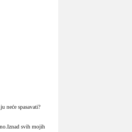
nju neće spasavati?
čno.Iznad svih mojih