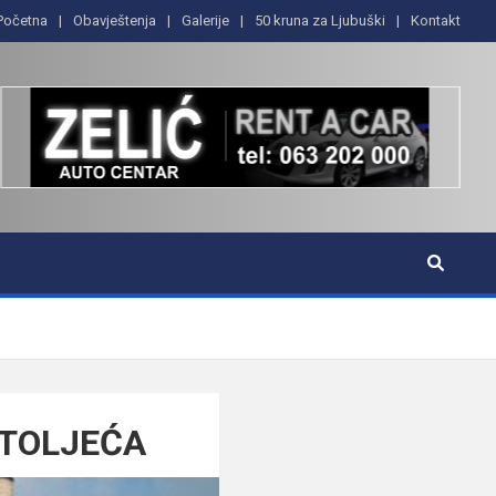
Početna
Obavještenja
Galerije
50 kruna za Ljubuški
Kontakt
STOLJEĆA