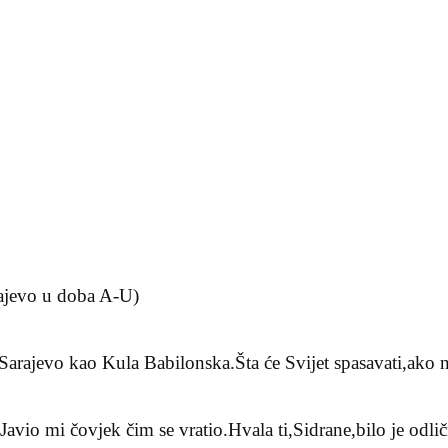
ajevo u doba A-U)
a.Sarajevo kao Kula Babilonska.Šta će Svijet spasavati,ako 
vio mi čovjek čim se vratio.Hvala ti,Sidrane,bilo je odli