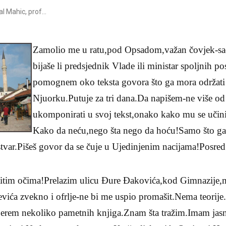
l Mahic, prof...
Zamolio me u ratu,pod Opsadom,važan čovjek-sad
bijaše li predsjednik Vlade ili ministar spoljnih 
pomognem oko teksta govora što ga mora održati
Njuorku.Putuje za tri dana.Da napišem-ne više od 
ukomponirati u svoj tekst,onako kako mu se učini
Kako da neću,nego šta nego da hoću!Samo što ga 
stvar.Pišeš govor da se čuje u Ujedinjenim nacijama!Posre
titim očima!Prelazim ulicu Đure Đakovića,kod Gimnazije,
bevića zvekno i ofrlje-ne bi me uspio promašit.Nema teori
erem nekoliko pametnih knjiga.Znam šta tražim.Imam jasn