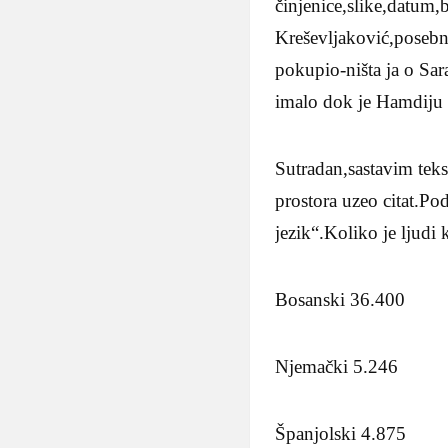
činjenice,slike,datum
Kreševljaković,posebn
pokupio-ništa ja o Sara
imalo dok je Hamdiju 
Sutradan,sastavim tek
prostora uzeo citat.Po
jezik“.Koliko je ljudi
Bosanski 36.400
Njemački 5.246
Španjolski 4.875