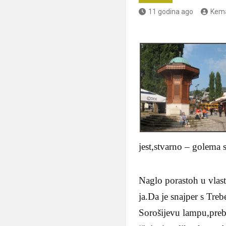
11 godina ago
Kema
jest,stvarno – golema 
Naglo porastoh u vlas
ja.Da je snajper s Tre
Sorošijevu lampu,preb