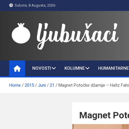
Skip
Subota, 8 Augusta, 2026
to
content
Ljubušaci
Svom voljenom gradu
NOVOSTI
KOLUMNE
HUMANITARNE 
Home
2015
Juni
21
Magnet Potočke džamije – Hafiz Fahi
Magnet Poto