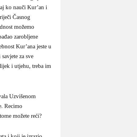
onaj ko nauči Kur’an i
riječi Časnog
ijednost možemo
obađao zarobljene
ebnost Kur’ana jeste u
 savjete za sve
ijek i utjehu, treba im
vala Uzvišenom
re. Recimo
 tome možete reći?
i koji je izrazio