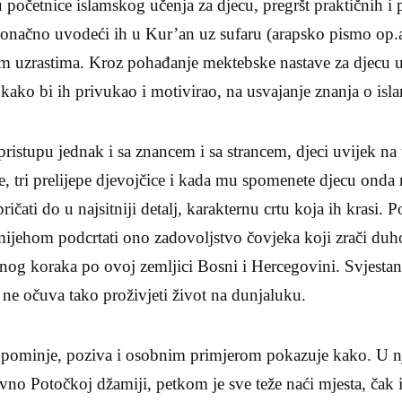
 početnice islamskog učenja za djecu, pregršt praktičnih i
 konačno uvodeći ih u Kur’an uz sufaru (arapsko pismo op.
vim uzrastima. Kroz pohađanje mektebske nastave za djecu 
e kako bi ih privukao i motivirao, na usvajanje znanja o isl
 pristupu jednak i sa znancem i sa strancem, djeci uvijek na 
ce, tri prelijepe djevojčice i kada mu spomenete djecu onda 
pričati do u najsitniji detalj, karakternu crtu koja ih krasi. 
mijehom podcrtati ono zadovoljstvo čovjeka koji zrači duh
nog koraka po ovoj zemljici Bosni i Hercegovini. Svjestan
ne očuva tako proživjeti život na dunjaluku.
pominje, poziva i osobnim primjerom pokazuje kako. U 
tavno Potočkoj džamiji, petkom je sve teže naći mjesta, čak 