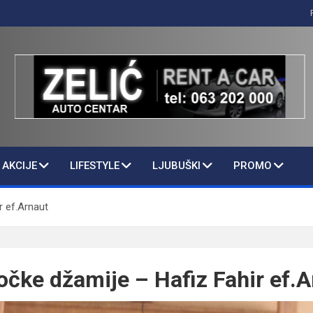
AKCIJE
LIFESTYLE
LJUBUŠKI
PROMO
r ef.Arnaut
čke džamije – Hafiz Fahir ef.A