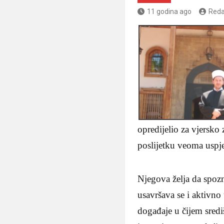
11 godina ago
Reda
opredijelio za vjersko
poslijetku veoma uspj
Njegova želja da spoz
usavršava se i aktivno 
događaje u čijem sredi