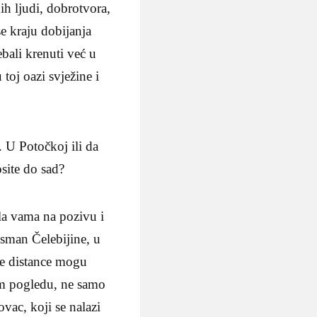
ih ljudi, dobrotvora,
se kraju dobijanja
bali krenuti već u
toj oazi svježine i
 U Potočkoj ili da
site do sad?
a vama na pozivu i
Osman Čelebijine, u
ve distance mogu
om pogledu, ne samo
vac, koji se nalazi