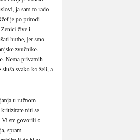
slovi, ja sam to rado
žef je po prirodi
Zenici žive i
ušati hutbe, jer smo
vanjske zvučnike.
ude. Nema privatnih
 sluša svako ko želi, a
janja u ružnom
itizirate niti se
Vi ste govorili o
ja, spram