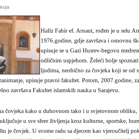
kcija
Hafiz Fahir ef. Arnaut, rođen je u selu Ar
1976.godine, gdje završava i osnovnu šk
upisuje se u Gazi Husrev-begovu medresu
odličnim uspjehom. Želeći bolje spozna
ljudima, neobično za čovjeka koji se od 
 zanimanje, upisuje pravni fakultet.
Potom, 2007.godine, zav
ešno završava Fakultet islamskih nauka u Sarajevu.
na čovjeka kako u duhovnom tako i u svjetovnom obliku, ni
uključuje u sve sfere življenja kroz kulturne, sportske, hu
štu je čovjek. U svome radu sa djecom kao vjeroučitelj po