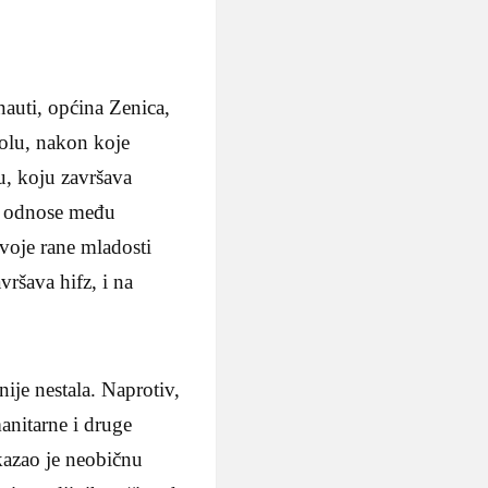
nauti, općina Zenica,
olu, nakon koje
, koju završava
ti odnose među
svoje rane mladosti
ršava hifz, i na
je nestala. Naprotiv,
manitarne i druge
kazao je neobičnu