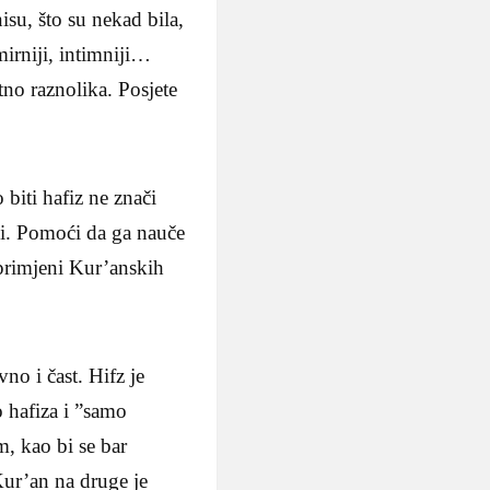
isu, što su nekad bila,
mirniji, intimniji…
tno raznolika. Posjete
biti hafiz ne znači
ci. Pomoći da ga nauče
j primjeni Kur’anskih
no i čast. Hifz je
o hafiza i ”samo
m, kao bi se bar
ur’an na druge je