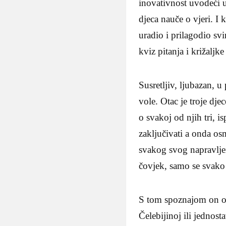
inovativnost uvodeći u
djeca nauče o vjeri. I
uradio i prilagodio s
kviz pitanja i križaljk
Susretljiv, ljubazan, u
vole. Otac je troje dje
o svakoj od njih tri, is
zaključivati a onda os
svakog svog napravlje
čovjek, samo se svako 
S tom spoznajom on o
Čelebijinoj ili jednos