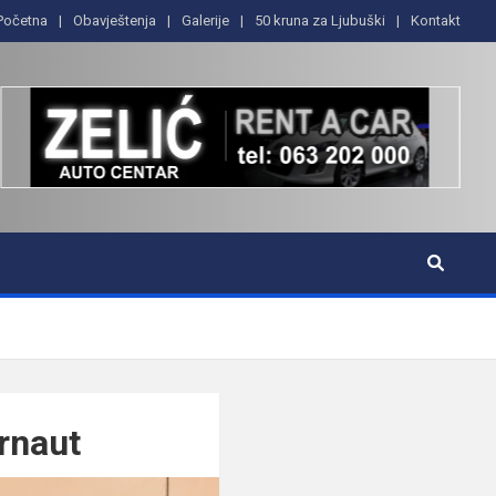
Početna
Obavještenja
Galerije
50 kruna za Ljubuški
Kontakt
rnaut