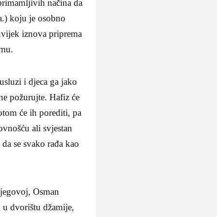
 primamljivih načina da
a.) koju je osobno
uvijek iznova priprema
amu.
usluzi i djeca ga jako
ne požurujte. Hafiz će
Potom će ih porediti, pa
ovnošću ali svjestan
 da se svako rađa kao
njegovoj, Osman
i u dvorištu džamije,