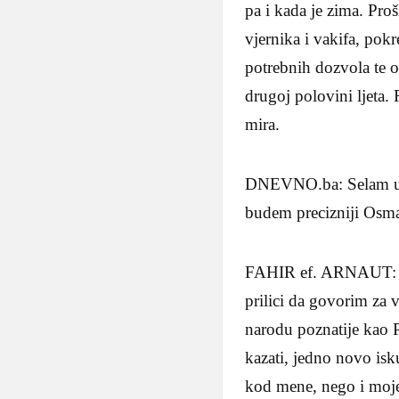
pa i kada je zima. Pro
vjernika i vakifa, pokr
potrebnih dozvola te o
drugoj polovini ljeta.
mira.
DNEVNO.ba: Selam uvaž
budem precizniji Osman
FAHIR ef. ARNAUT: “V
prilici da govorim za 
narodu poznatije kao 
kazati, jedno novo is
kod mene, nego i moje 