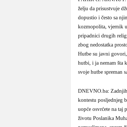
želju da prisustvuje d
dopustio i često sa nj
kozmopolita, vjernik u
pripadnici drugih relig
zbog nedostatka prostor
Hutbe su javni govori, 
hutbi, i ja nemam šta 
svoje hutbe spreman s
DNEVNO.ba: Zadnjih g
kontestu posljednjeg b
uopće osvrćete na taj 
životu Poslanika Muha