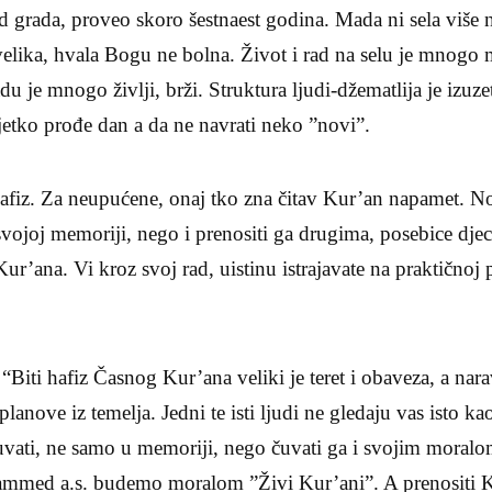
d grada, proveo skoro šestnaest godina. Mada ni sela više n
velika, hvala Bogu ne bolna. Život i rad na selu je mnogo 
du je mnogo življi, brži. Struktura ljudi-džematlija je izuze
ijetko prođe dan a da ne navrati neko ”novi”.
iz. Za neupućene, onaj tko zna čitav Kur’an napamet. No 
vojoj memoriji, nego i prenositi ga drugima, posebice dje
Kur’ana. Vi kroz svoj rad, uistinu istrajavate na praktično
i hafiz Časnog Kur’ana veliki je teret i obaveza, a narav
lanove iz temelja. Jedni te isti ljudi ne gledaju vas isto ka
čuvati, ne samo u memoriji, nego čuvati ga i svojim moralo
hammed a.s. budemo moralom ”Živi Kur’ani”. A prenositi K