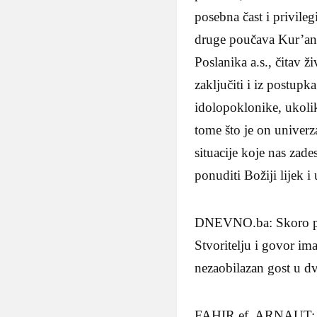
posebna čast i privileg
druge poučava Kur’anu
Poslanika a.s., čitav 
zaključiti i iz postup
idolopoklonike, ukolik
tome što je on univerz
situacije koje nas zade
ponuditi Božiji lijek i
DNEVNO.ba: Skoro pa 
Stvoritelju i govor im
nezaobilazan gost u dv
FAHIR ef. ARNAUT: “D