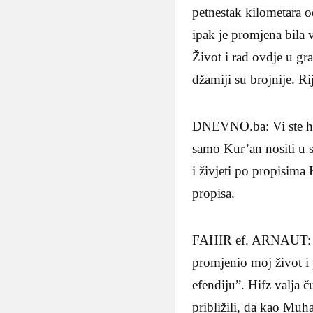
petnestak kilometara o
ipak je promjena bila 
Život i rad ovdje u gra
džamiji su brojnije. R
DNEVNO.ba: Vi ste haf
samo Kur’an nositi u s
i živjeti po propisima 
propisa.
FAHIR ef. ARNAUT: “Bit
promjenio moj život i p
efendiju”. Hifz valja 
približili, da kao Mu