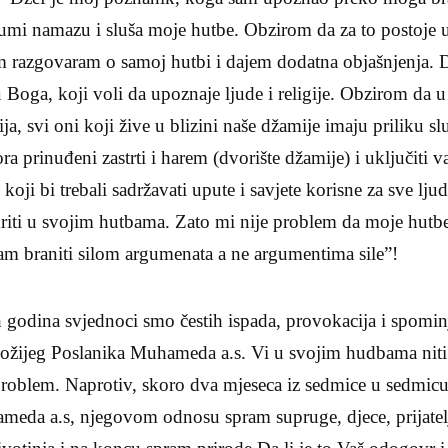
žumi namazu i sluša moje hutbe. Obzirom da za to postoje u
im razgovaram o samoj hutbi i dajem dodatna objašnjenja. D
 Boga, koji voli da upoznaje ljude i religije. Obzirom da u 
ija, svi oni koji žive u blizini naše džamije imaju priliku sl
a prinuđeni zastrti i harem (dvorište džamije) i uključiti 
koji bi trebali sadržavati upute i savjete korisne za sve lj
kriti u svojim hutbama. Zato mi nije problem da moje hutbe
am braniti silom argumenata a ne argumentima sile”!
odina svjednoci smo čestih ispada, provokacija i spomin
ožijeg Poslanika Muhameda a.s. Vi u svojim hudbama niti kr
problem. Naprotiv, skoro dva mjeseca iz sedmice u sedmicu 
meda a.s, njegovom odnosu spram supruge, djece, prijatel