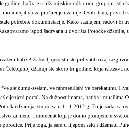
šle godine, hafiz je sa džamijskim odborom, grupom istinsk
enuo inicijativu za proširenje džamije. Ovih dana, privodi 
stale potrebne dokumnetacije. Kako saznajem, radovi bi tre
 Razgovaramo ispod šadrvana u dvorišta Potočke džamije, u 
eni hafize! Zahvaljujem što ste prihvatili ovaj razgovor.
 Čelebijinoj džamiji ste skoro tri godine, koja iskustva no
e alejkumu-sselam, ve rahmetullahi ve berekatuhu. Hval
vaš cijenjeni portal. Na dužnost imama, hatiba i muallima 
Potočka džamija, stupio sam 1.11.2012.g. To je sada, sa o
kustvo za mene, i momenat koji je donio promjene u svak
porodice. Prije toga, ja sam u lijepom selu i džematu Puho