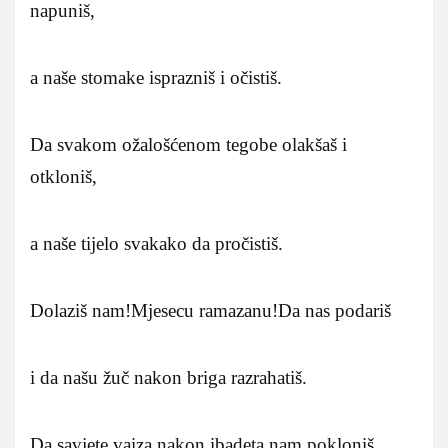
napuniš,
a naše stomake isprazniš i očistiš.
Da svakom ožalošćenom tegobe olakšaš i
otkloniš,
a naše tijelo svakako da pročistiš.
Dolaziš nam!Mjesecu ramazanu!Da nas podariš
i da našu žuč nakon briga razrahatiš.
Da savjete vaiza nakon ibadeta nam pokloniš