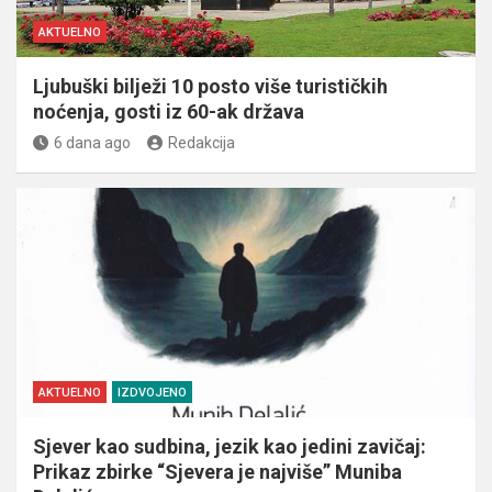
AKTUELNO
Ljubuški bilježi 10 posto više turističkih
noćenja, gosti iz 60-ak država
6 dana ago
Redakcija
AKTUELNO
IZDVOJENO
Sjever kao sudbina, jezik kao jedini zavičaj:
Prikaz zbirke “Sjevera je najviše” Muniba