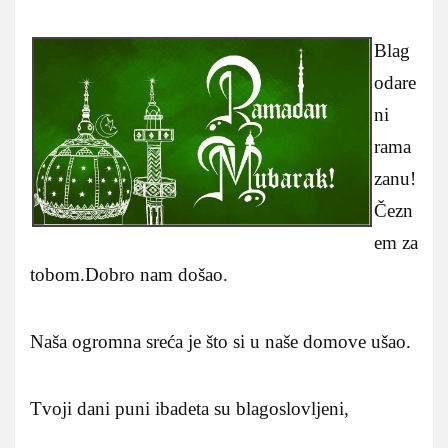
Blag
odare
ni
rama
zanu!
Čezn
em za
tobom.Dobro nam došao.
Naša ogromna sreća je što si u naše domove ušao.
Tvoji dani puni ibadeta su blagoslovljeni,