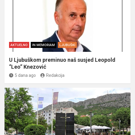
AKTUELNO
IN MEMORIAM
LJUBUŠKI
U Ljubuškom preminuo naš susjed Leopold
“Leo” Knezović
5 dana ago
Redakcija