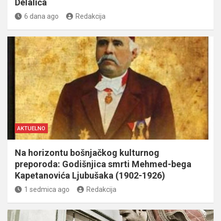
Delalića
6 dana ago
Redakcija
AKTUELNO
Na horizontu bošnjačkog kulturnog
preporoda: Godišnjica smrti Mehmed-bega
Kapetanovića Ljubušaka (1902-1926)
1 sedmica ago
Redakcija