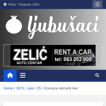
Skip
Petak, 7 Augusta, 2026
to
content
Ljubušaci
Svom voljenom gradu
Home
2015
Juni
25
Dzenaza rahmetli Hari