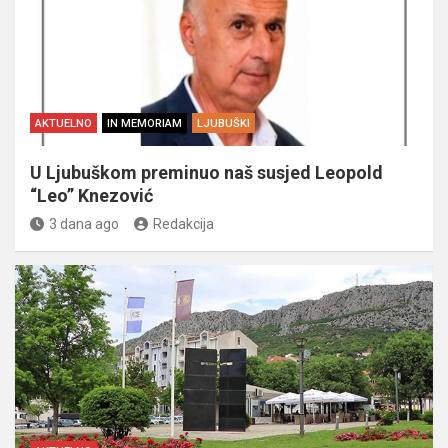
AKTUELNO
IN MEMORIAM
LJUBUŠKI
U Ljubuškom preminuo naš susjed Leopold
“Leo” Knezović
3 dana ago
Redakcija