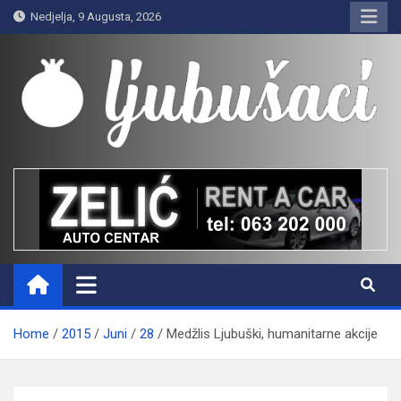
Skip
Nedjelja, 9 Augusta, 2026
to
content
Ljubušaci
Svom voljenom gradu
Home
2015
Juni
28
Medžlis Ljubuški, humanitarne akcije