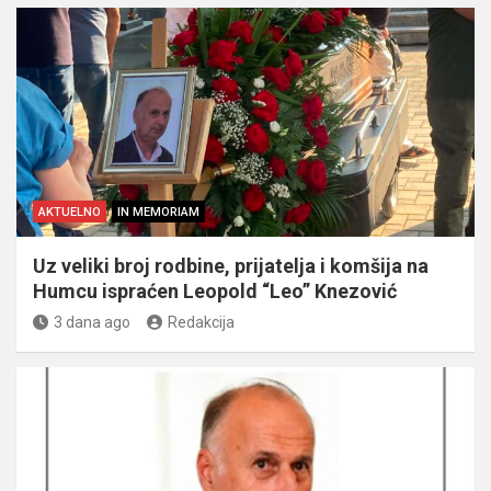
AKTUELNO
IN MEMORIAM
Uz veliki broj rodbine, prijatelja i komšija na
Humcu ispraćen Leopold “Leo” Knezović
3 dana ago
Redakcija