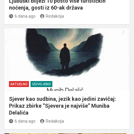
Ljubuški bilježi 10 posto više turističkih
noćenja, gosti iz 60-ak država
6 dana ago
Redakcija
AKTUELNO
IZDVOJENO
Sjever kao sudbina, jezik kao jedini zavičaj:
Prikaz zbirke “Sjevera je najviše” Muniba
Delalića
6 dana ago
Redakcija