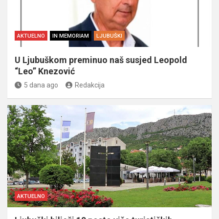
AKTUELNO
IN MEMORIAM
LJUBUŠKI
U Ljubuškom preminuo naš susjed Leopold
“Leo” Knezović
5 dana ago
Redakcija
AKTUELNO