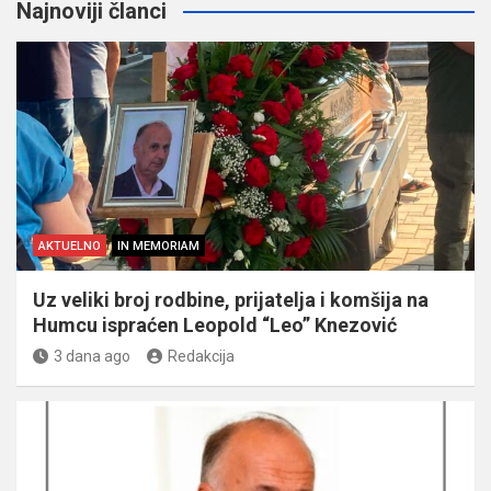
Najnoviji članci
AKTUELNO
IN MEMORIAM
Uz veliki broj rodbine, prijatelja i komšija na
Humcu ispraćen Leopold “Leo” Knezović
3 dana ago
Redakcija