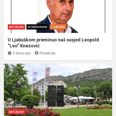
AKTUELNO
IN MEMORIAM
LJUBUŠKI
U Ljubuškom preminuo naš susjed Leopold
“Leo” Knezović
5 dana ago
Redakcija
AKTUELNO