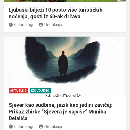
Ljubuški bilježi 10 posto više turističkih
noćenja, gosti iz 60-ak država
6 dana ago
Redakcija
AKTUELNO
IZDVOJENO
Sjever kao sudbina, jezik kao jedini zavičaj:
Prikaz zbirke “Sjevera je najviše” Muniba
Delalića
6 dana ago
Redakcija