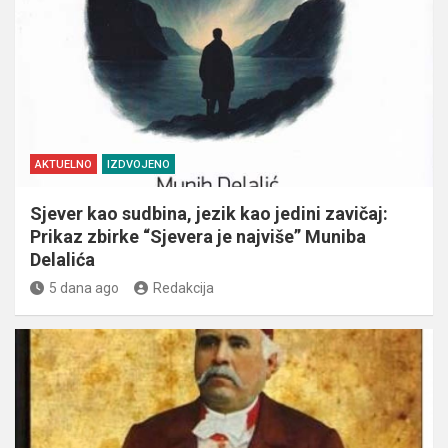
AKTUELNO
IZDVOJENO
Sjever kao sudbina, jezik kao jedini zavičaj:
Prikaz zbirke “Sjevera je najviše” Muniba
Delalića
5 dana ago
Redakcija