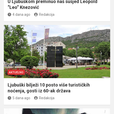
U Ljubuškom preminuo naš susjed Leopold
“Leo” Knezović
4 dana ago
Redakcija
AKTUELNO
Ljubuški bilježi 10 posto više turističkih
noćenja, gosti iz 60-ak država
5 dana ago
Redakcija