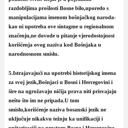
razdobljima prošlosti Bosne bilo,uporedo s
manipulacijama imenom bošnjačkog naroda-
kao ni upotreba ove sintagme u regionalnom
značenju,ne dovode u pitanje vjerodostojnost
korišćenja ovog naziva kod Bošnjaka u
narodnosnom smislu.
5.Istrajavajući na upotrebi historijskog imena
za svoj jezik,Bošnjaci u Bosni i Hercegovini i
šire na ugrožavaju ničija prava niti prisvajaju
nešto što im ne pripada.U tom
smislu,korišćenje naziva bosanski jezik ne
uključuje nikakvu težnju ka unifikaciji i
unitarizaciji na prostoru Bosne i Hercegovine.