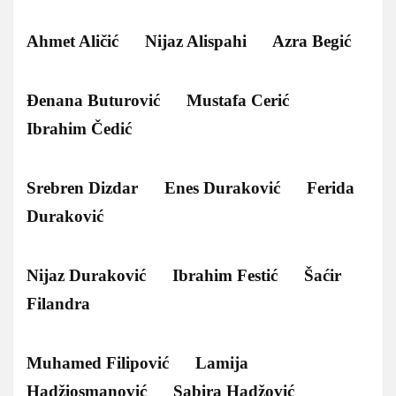
Ahmet Aličić Nijaz Alispahi Azra Begić
Đenana Buturović Mustafa Cerić
Ibrahim Čedić
Srebren Dizdar Enes Duraković Ferida
Duraković
Nijaz Duraković Ibrahim Festić Šaćir
Filandra
Muhamed Filipović Lamija
Hadžiosmanović Sabira Hadžović