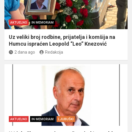
AKTUELNO
IN MEMORIAM
Uz veliki broj rodbine, prijatelja i komšija na
Humcu ispraćen Leopold “Leo” Knezović
2 dana ago
Redakcija
AKTUELNO
IN MEMORIAM
LJUBUŠKI