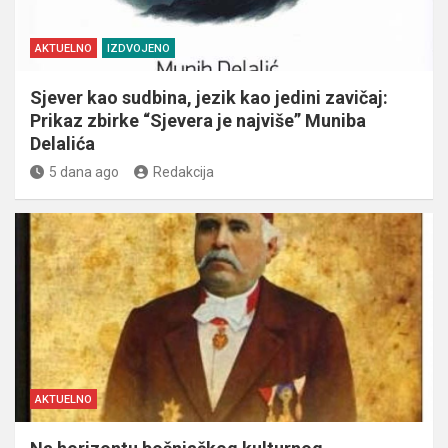
AKTUELNO
IZDVOJENO
Sjever kao sudbina, jezik kao jedini zavičaj:
Prikaz zbirke “Sjevera je najviše” Muniba
Delalića
5 dana ago
Redakcija
AKTUELNO