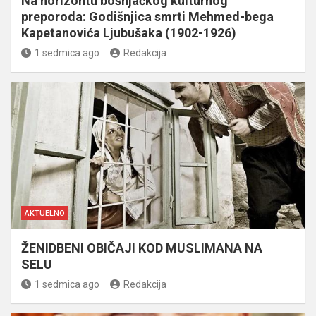
Na horizontu bošnjačkog kulturnog
preporoda: Godišnjica smrti Mehmed-bega
Kapetanovića Ljubušaka (1902-1926)
1 sedmica ago
Redakcija
AKTUELNO
ŽENIDBENI OBIČAJI KOD MUSLIMANA NA
SELU
1 sedmica ago
Redakcija