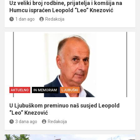
Uz veliki broj rodbine, prijatelja i komšija na
Humcu ispraćen Leopold “Leo” Knezović
1 dan ago
Redakcija
AKTUELNO
IN MEMORIAM
LJUBUŠKI
U Ljubuškom preminuo naš susjed Leopold
“Leo” Knezović
3 dana ago
Redakcija