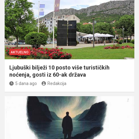
AKTUELNO
Ljubuški bilježi 10 posto više turističkih
noćenja, gosti iz 60-ak država
5 dana ago
Redakcija