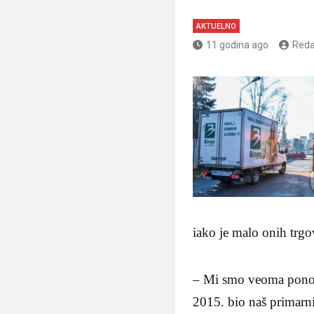
AKTUELNO
11 godina ago
Reda
iako je malo onih trgo
– Mi smo veoma ponosn
2015. bio naš primarn