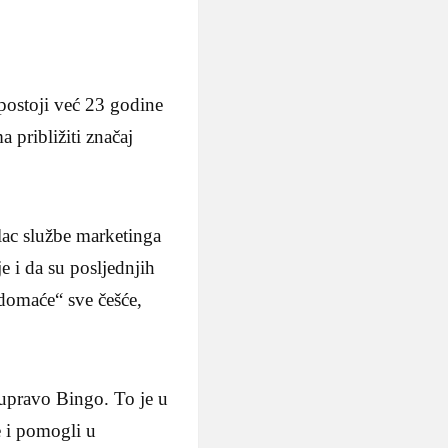
postoji već 23 godine
 približiti značaj
lac službe marketinga
e i da su posljednjih
omaće“ sve češće,
upravo Bingo. To je u
e i pomogli u