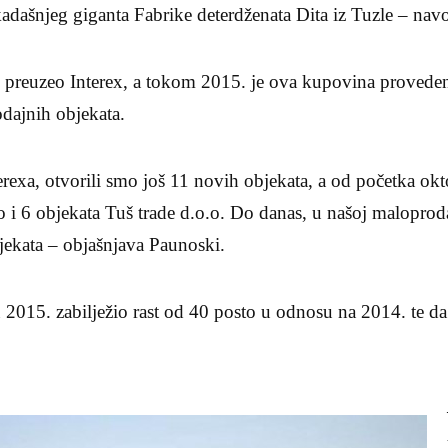
adašnjeg giganta Fabrike deterdženata Dita iz Tuzle – nav
 preuzeo Interex, a tokom 2015. je ova kupovina proveden
dajnih objekata.
rexa, otvorili smo još 11 novih objekata, a od početka okt
 i 6 objekata Tuš trade d.o.o. Do danas, u našoj malopro
ekata – objašnjava Paunoski.
u 2015. zabilježio rast od 40 posto u odnosu na 2014. te 