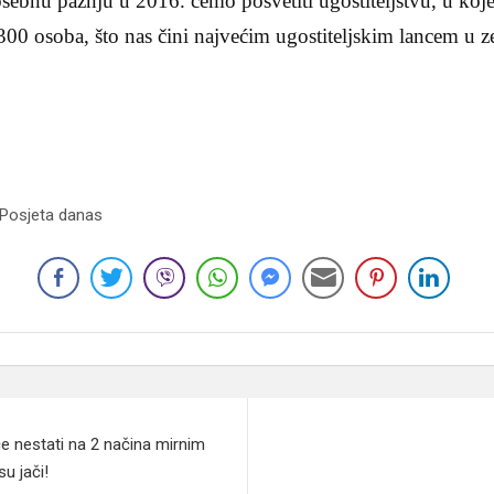
ebnu pažnju u 2016. ćemo posvetiti ugostiteljstvu, u koj
00 osoba, što nas čini najvećim ugostiteljskim lancem u ze
 Posjeta danas
e nestati na 2 načina mirnim
su jači!