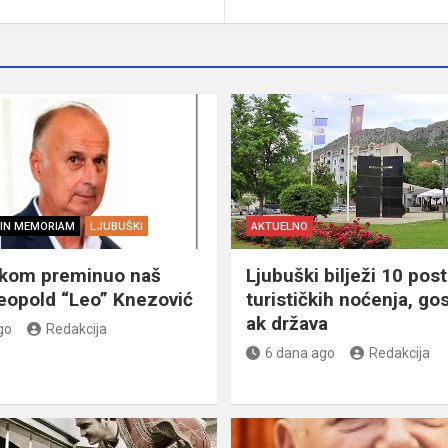
IN MEMORIAM
LJUBUŠKI
AKTUELNO
škom preminuo naš
Ljubuški bilježi 10 post
eopold “Leo” Knezović
turističkih noćenja, gos
ak država
go
Redakcija
6 dana ago
Redakcija