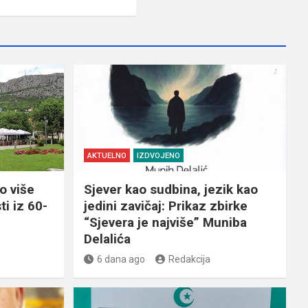
AKTUELNO
IZDVOJENO
o više
Sjever kao sudbina, jezik kao
ti iz 60-
jedini zavičaj: Prikaz zbirke
“Sjevera je najviše” Muniba
Delalića
6 dana ago
Redakcija