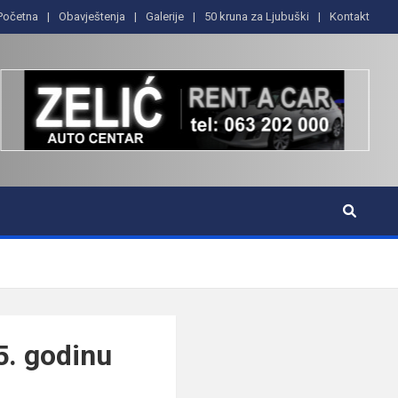
Početna
Obavještenja
Galerije
50 kruna za Ljubuški
Kontakt
5. godinu