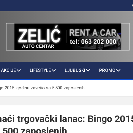
AKCIJE
LIFESTYLE
LJUBUŠKI
PROMO
go 2015. godinu završio sa 5.500 zaposlenih
aći trgovački lanac: Bingo 201
5.500 zaposlenih