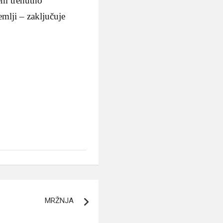
em trenutno
mlji – zaključuje
MRŽNJA