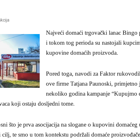
kcija
Najveći domaći trgovački lanac Bingo 
i tokom tog perioda su nastojali kupcima
kupovine domaćih proizvoda.
Pored toga, navodi za Faktor rukovodi
ove firme Tatjana Paunoski, primjetno j
nekoliko godina kampanje “Kupujmo d
vaca koji ostaju dosljedni tome.
i što je prva asocijacija na slogane o kupovini domaćeg 
i cilj, te smo u tom kontekstu podržali domaće proizvođač