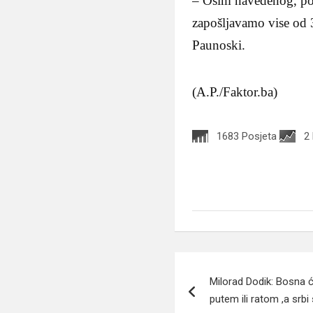
– Osim navedenog, pos
zapošljavamo vise od 3
Paunoski.
(A.P./Faktor.ba)
1683 Posjeta
2
Navigacija
Milorad Dodik: Bosna ć
članaka
putem ili ratom ,a srbi 