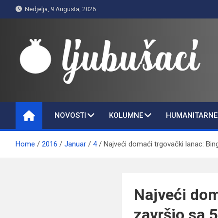
Skip
Nedjelja, 9 Augusta, 2026
to
content
Ljubušaci
Svom voljenom gradu
NOVOSTI
KOLUMNE
HUMANITARNE 
Home
2016
Januar
4
Najveći domaći trgovački lanac: Bin
Najveći dom
završio sa 