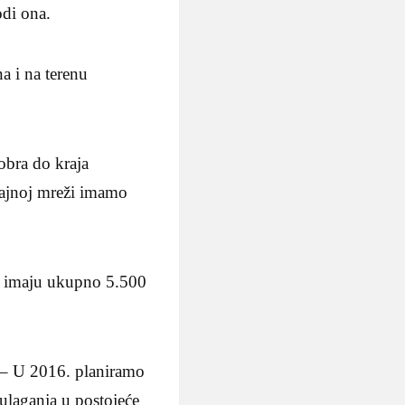
odi ona.
a i na terenu
obra do kraja
dajnoj mreži imamo
da imaju ukupno 5.500
– U 2016. planiramo
ulaganja u postojeće