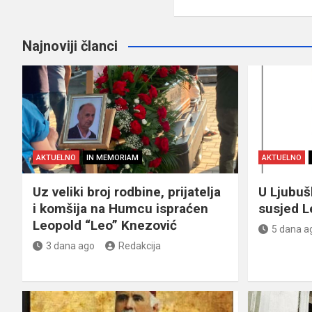
Najnoviji članci
AKTUELNO
IN MEMORIAM
AKTUELNO
Uz veliki broj rodbine, prijatelja
U Ljubu
i komšija na Humcu ispraćen
susjed L
Leopold “Leo” Knezović
5 dana a
3 dana ago
Redakcija