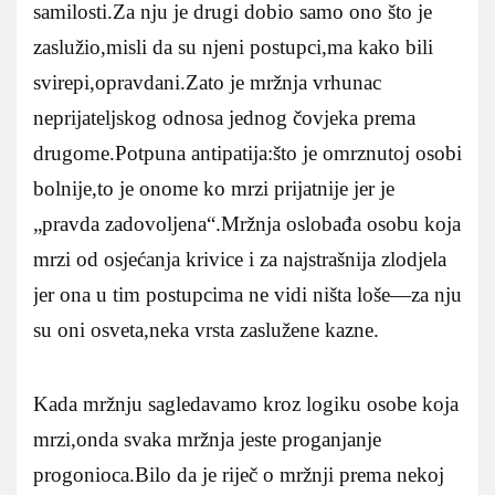
samilosti.Za nju je drugi dobio samo ono što je
zaslužio,misli da su njeni postupci,ma kako bili
svirepi,opravdani.Zato je mržnja vrhunac
neprijateljskog odnosa jednog čovjeka prema
drugome.Potpuna antipatija:što je omrznutoj osobi
bolnije,to je onome ko mrzi prijatnije jer je
„pravda zadovoljena“.Mržnja oslobađa osobu koja
mrzi od osjećanja krivice i za najstrašnija zlodjela
jer ona u tim postupcima ne vidi ništa loše—za nju
su oni osveta,neka vrsta zaslužene kazne.
Kada mržnju sagledavamo kroz logiku osobe koja
mrzi,onda svaka mržnja jeste proganjanje
progonioca.Bilo da je riječ o mržnji prema nekoj