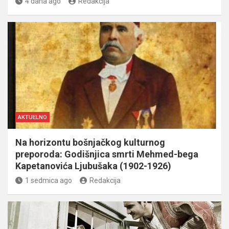
4 dana ago
Redakcija
AKTUELNO
Na horizontu bošnjačkog kulturnog
preporoda: Godišnjica smrti Mehmed-bega
Kapetanovića Ljubušaka (1902-1926)
1 sedmica ago
Redakcija