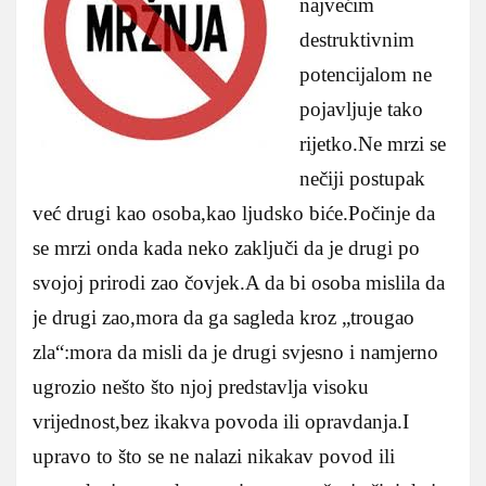
najvećim
destruktivnim
potencijalom ne
pojavljuje tako
rijetko.Ne mrzi se
nečiji postupak
već drugi kao osoba,kao ljudsko biće.Počinje da
se mrzi onda kada neko zaključi da je drugi po
svojoj prirodi zao čovjek.A da bi osoba mislila da
je drugi zao,mora da ga sagleda kroz „trougao
zla“:mora da misli da je drugi svjesno i namjerno
ugrozio nešto što njoj predstavlja visoku
vrijednost,bez ikakva povoda ili opravdanja.I
upravo to što se ne nalazi nikakav povod ili