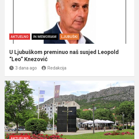
AKTUELNO
IN MEMORIAM
LJUBUŠKI
U Ljubuškom preminuo naš susjed Leopold
“Leo” Knezović
3 dana ago
Redakcija
AKTUELNO