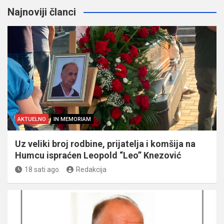
Najnoviji članci
AKTUELNO
IN MEMORIAM
Uz veliki broj rodbine, prijatelja i komšija na
Humcu ispraćen Leopold “Leo” Knezović
18 sati ago
Redakcija