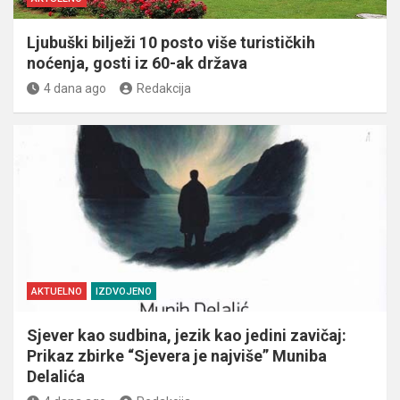
Ljubuški bilježi 10 posto više turističkih
noćenja, gosti iz 60-ak država
4 dana ago
Redakcija
AKTUELNO
IZDVOJENO
Sjever kao sudbina, jezik kao jedini zavičaj:
Prikaz zbirke “Sjevera je najviše” Muniba
Delalića