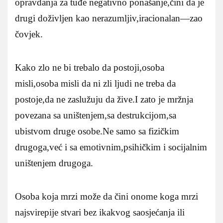
opravdanja za tuđe negativno ponašanje,čini da je
drugi doživljen kao nerazumljiv,iracionalan—zao
čovjek.
Kako zlo ne bi trebalo da postoji,osoba
misli,osoba misli da ni zli ljudi ne treba da
postoje,da ne zaslužuju da žive.I zato je mržnja
povezana sa uništenjem,sa destrukcijom,sa
ubistvom druge osobe.Ne samo sa fizičkim
drugoga,već i sa emotivnim,psihičkim i socijalnim
uništenjem drugoga.
Osoba koja mrzi može da čini onome koga mrzi
najsvirepije stvari bez ikakvog saosjećanja ili