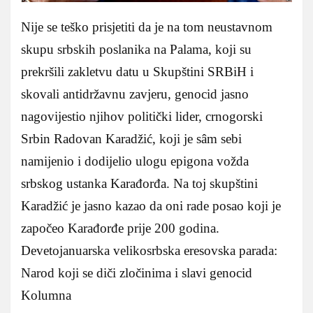
Nije se teško prisjetiti da je na tom neustavnom
skupu srbskih poslanika na Palama, koji su
prekršili zakletvu datu u Skupštini SRBiH i
skovali antidržavnu zavjeru, genocid jasno
nagovijestio njihov politički lider, crnogorski
Srbin Radovan Karadžić, koji je sâm sebi
namijenio i dodijelio ulogu epigona vožda
srbskog ustanka Karađorđa. Na toj skupštini
Karadžić je jasno kazao da oni rade posao koji je
započeo Karađorđe prije 200 godina.
Devetojanuarska velikosrbska eresovska parada:
Narod koji se diči zločinima i slavi genocid
Kolumna