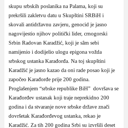
skupu srbskih poslanika na Palama, koji su
prekršili zakletvu datu u Skupštini SRBiH i
skovali antidržavnu zavjeru, genocid je jasno
nagovijestio njihov politički lider, crnogorski
Srbin Radovan Karadžić, koji je sâm sebi
namijenio i dodijelio ulogu epigona vožda
srbskog ustanka Karađorđa. Na toj skupštini
Karadžić je jasno kazao da oni rade posao koji je
započeo Karađorđe prije 200 godina.
Proglašenjem “srbske republike BiH” dovršava se
Karađorđev ustanak koji traje neprekidno 200
godina i da stvaranje nove srbske države znači
dovršetak Karađorđevog ustanka, rekao je
Karadžić. Za tih 200 godina Srbi su izvršili deset