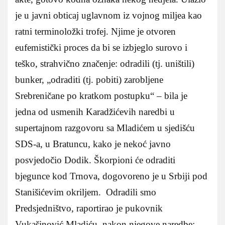
je u javni obticaj uglavnom iz vojnog miljea kao
ratni terminoložki trofej. Njime je otvoren
eufemistički proces da bi se izbjeglo surovo i
teško, strahvično značenje: odradili (tj. uništili)
bunker, „odraditi (tj. pobiti) zarobljene
Srebreničane po kratkom postupku“ – bila je
jedna od usmenih Karadžićevih naredbi u
supertajnom razgovoru sa Mladićem u sjedišću
SDS-a, u Bratuncu, kako je nekoć javno
posvjedočio Dodik. Škorpioni će odraditi
bjegunce kod Trnova, dogovoreno je u Srbiji pod
Stanišićevim okriljem. Odradili smo
Predsjedništvo, raportirao je pukovnik
Vukašinović Mladiću, nakon njegove naredbe: