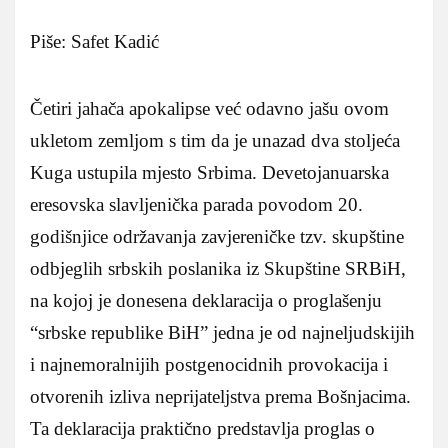
Piše: Safet Kadić
Četiri jahača apokalipse već odavno jašu ovom
ukletom zemljom s tim da je unazad dva stoljeća
Kuga ustupila mjesto Srbima. Devetojanuarska
eresovska slavljenička parada povodom 20.
godišnjice održavanja zavjereničke tzv. skupštine
odbjeglih srbskih poslanika iz Skupštine SRBiH,
na kojoj je donesena deklaracija o proglašenju
“srbske republike BiH” jedna je od najneljudskijih
i najnemoralnijih postgenocidnih provokacija i
otvorenih izliva neprijateljstva prema Bošnjacima.
Ta deklaracija praktično predstavlja proglas o