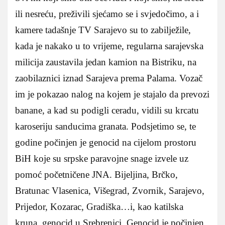
ili nesreću, preživili sjećamo se i svjedočimo, a i
kamere tadašnje TV Sarajevo su to zabilježile,
kada je nakako u to vrijeme, regularna sarajevska
milicija zaustavila jedan kamion na Bistriku, na
zaobilaznici iznad Sarajeva prema Palama. Vozač
im je pokazao nalog na kojem je stajalo da prevozi
banane, a kad su podigli ceradu, vidili su krcatu
karoseriju sanducima granata. Podsjetimo se, te
godine počinjen je genocid na cijelom prostoru
BiH koje su srpske paravojne snage izvele uz
pomoć početničene JNA. Bijeljina, Brčko,
Bratunac Vlasenica, Višegrad, Zvornik, Sarajevo,
Prijedor, Kozarac, Gradiška…i, kao katilska
kruna, genocid u Srebrenici. Genocid je počinjen