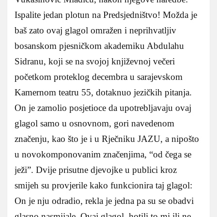
Ispalite jedan plotun na Predsjedništvo! Možda je
baš zato ovaj glagol omražen i neprihvatljiv
bosanskom pjesničkom akademiku Abdulahu
Sidranu, koji se na svojoj književnoj večeri
početkom proteklog decembra u sarajevskom
Kamernom teatru 55, dotaknuo jezičkih pitanja.
On je zamolio posjetioce da upotrebljavaju ovaj
glagol samo u osnovnom, gori navedenom
značenju, kao što je i u Rječniku JAZU, a nipošto
u novokomponovanim značenjima, “od čega se
ježi”. Dvije prisutne djevojke u publici kroz
smijeh su provjerile kako funkcionira taj glagol:
On je nju odradio, rekla je jedna pa su se obadvi
glasno nasmijale. Ovaj glagol, hotili to mi ili ne,