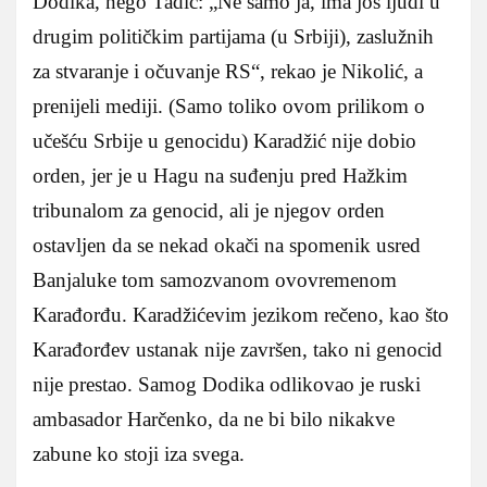
Dodika, nego Tadić: „Ne samo ja, ima još ljudi u
drugim političkim partijama (u Srbiji), zaslužnih
za stvaranje i očuvanje RS“, rekao je Nikolić, a
prenijeli mediji. (Samo toliko ovom prilikom o
učešću Srbije u genocidu) Karadžić nije dobio
orden, jer je u Hagu na suđenju pred Hažkim
tribunalom za genocid, ali je njegov orden
ostavljen da se nekad okači na spomenik usred
Banjaluke tom samozvanom ovovremenom
Karađorđu. Karadžićevim jezikom rečeno, kao što
Karađorđev ustanak nije završen, tako ni genocid
nije prestao. Samog Dodika odlikovao je ruski
ambasador Harčenko, da ne bi bilo nikakve
zabune ko stoji iza svega.