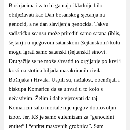
Bošnjacima i zato bi ga najprikladnije bilo
obilježavati kao Dan bosanskog sjećanja na
genocid, a ne dan slavljenja genocida. Takvu
sadističku seansu može prirediti samo satana (iblis,
šejtan) i u njegovom satanskom (šejtanskom) kolu
mogu igrati samo satanski (šejtanski) sinovi.
Drugačije se ne može shvatiti to orgijanje po krvi i
kostima stotina hiljada masakriranih civila
Bošnjaka i Hrvata. Uspili su, nažalost, obenđijati i
biskupa Komaricu da se uhvati u to kolo s
nečastivim. Želim i dalje vjerovati da taj
Komaricin salto mortale nije njegov dobrovoljni
izbor. Jer, RS je samo eufemizam za “genocidni
entitet” i “entitet masovnih grobnica”. Sam