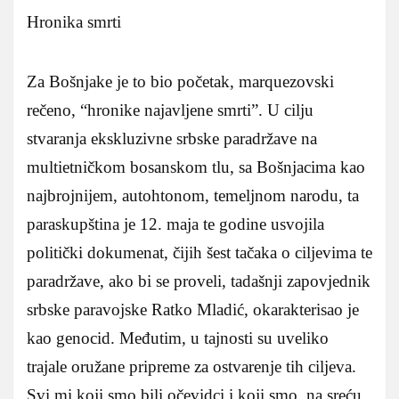
Hronika smrti
Za Bošnjake je to bio početak, marquezovski
rečeno, “hronike najavljene smrti”. U cilju
stvaranja ekskluzivne srbske paradržave na
multietničkom bosanskom tlu, sa Bošnjacima kao
najbrojnijem, autohtonom, temeljnom narodu, ta
paraskupština je 12. maja te godine usvojila
politički dokumenat, čijih šest tačaka o ciljevima te
paradržave, ako bi se proveli, tadašnji zapovjednik
srbske paravojske Ratko Mladić, okarakterisao je
kao genocid. Međutim, u tajnosti su uveliko
trajale oružane pripreme za ostvarenje tih ciljeva.
Svi mi koji smo bili očevidci i koji smo, na sreću