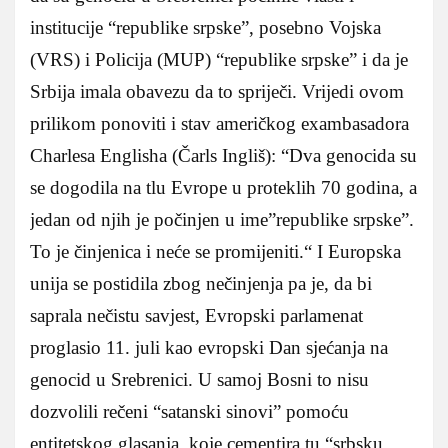
institucije “republike srpske”, posebno Vojska
(VRS) i Policija (MUP) “republike srpske” i da je
Srbija imala obavezu da to spriječi. Vrijedi ovom
prilikom ponoviti i stav američkog exambasadora
Charlesa Englisha (Čarls Ingliš): “Dva genocida su
se dogodila na tlu Evrope u proteklih 70 godina, a
jedan od njih je počinjen u ime”republike srpske”.
To je činjenica i neće se promijeniti.“ I Europska
unija se postidila zbog nečinjenja pa je, da bi
saprala nečistu savjest, Evropski parlamenat
proglasio 11. juli kao evropski Dan sjećanja na
genocid u Srebrenici. U samoj Bosni to nisu
dozvolili rečeni “satanski sinovi” pomoću
entitetskog glasanja, koje cementira tu “srbsku