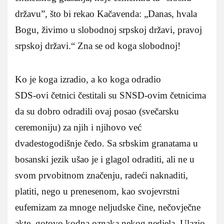
državu”, što bi rekao Kačavenda: „Danas, hvala
Bogu, živimo u slobodnoj srpskoj državi, pravoj
srpskoj državi.“ Zna se od koga slobodnoj!
Ko je koga izradio, a ko koga odradio
SDS-ovi četnici čestitali su SNSD-ovim četnicima
da su dobro odradili ovaj posao (svečarsku
ceremoniju) za njih i njihovo već
dvadestogodišnje čedo. Sa srbskim granatama u
bosanski jezik ušao je i glagol odraditi, ali ne u
svom prvobitnom značenju, radeći naknaditi,
platiti, nego u prenesenom, kao svojevrstni
eufemizam za mnoge neljudske čine, nečovječne
akte, gotovo kodna oznaka nekog nedjela. Ulazio