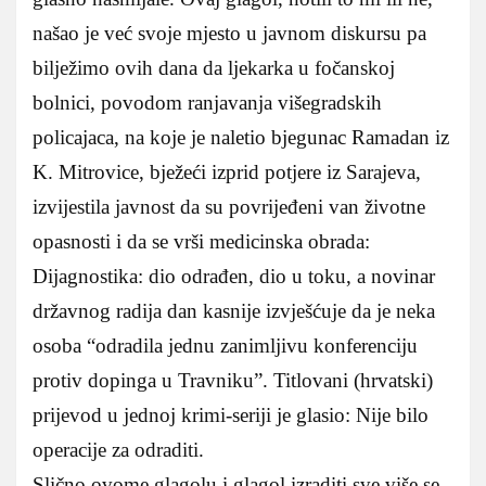
našao je već svoje mjesto u javnom diskursu pa
bilježimo ovih dana da ljekarka u fočanskoj
bolnici, povodom ranjavanja višegradskih
policajaca, na koje je naletio bjegunac Ramadan iz
K. Mitrovice, bježeći izprid potjere iz Sarajeva,
izvijestila javnost da su povrijeđeni van životne
opasnosti i da se vrši medicinska obrada:
Dijagnostika: dio odrađen, dio u toku, a novinar
državnog radija dan kasnije izvješćuje da je neka
osoba “odradila jednu zanimljivu konferenciju
protiv dopinga u Travniku”. Titlovani (hrvatski)
prijevod u jednoj krimi-seriji je glasio: Nije bilo
operacije za odraditi.
Slično ovome glagolu i glagol izraditi sve više se