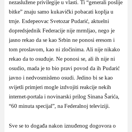
nezaslužene privilegije u vlasti. Ti “generali poslije
bitke” znaju samo kukavički pobacati koplja u
trnje. Esdepeovac Svetozar Pudarić, aktuelni
dopredsjednik Federacije nije mrmljao, nego je
jasno rekao da se kao Srbin ne ponosi eresom i
tom proslavom, kao ni zločinima. Ali nije nikako
rekao da to osuđuje. Ne ponosi se, ali ih nije ni
osudio, mada je to bio pravi povod da ih Pudarić
javno i nedvosmisleno osudi. Jedino bi se kao
svijetli primjeri mogle izdvojiti reakcije nekih
internet-portala i novinarski prilog Sinana Šarića,
“60 minuta specijal”, na Federalnoj televiziji.
Sve se to događa nakon iznuđenog dogovora o