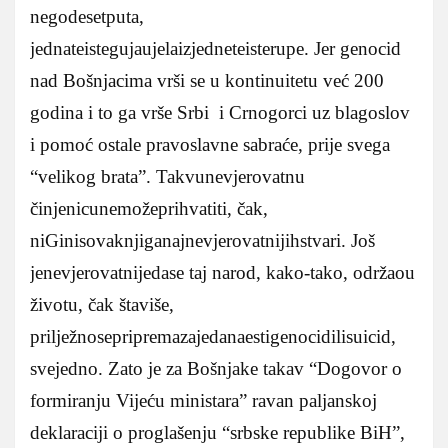
negodesetputa,
jednateistegujaujelaizjedneteisterupe. Jer genocid
nad Bošnjacima vrši se u kontinuitetu već 200
godina i to ga vrše Srbi i Crnogorci uz blagoslov
i pomoć ostale pravoslavne sabraće, prije svega
“velikog brata”. Takvunevjerovatnu
činjenicunemožeprihvatiti, čak,
niGinisovaknjiganajnevjerovatnijihstvari. Još
jenevjerovatnijedase taj narod, kako-tako, održaou
životu, čak štaviše,
prilježnosepripremazajedanaestigenocidilisuicid,
svejedno. Zato je za Bošnjake takav “Dogovor o
formiranju Vijeću ministara” ravan paljanskoj
deklaraciji o proglašenju “srbske republike BiH”,