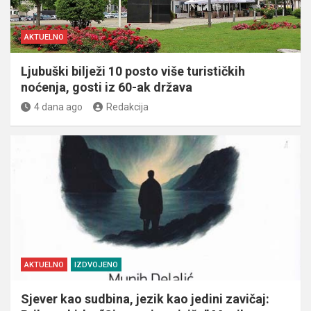
AKTUELNO
Ljubuški bilježi 10 posto više turističkih
noćenja, gosti iz 60-ak država
4 dana ago
Redakcija
AKTUELNO
IZDVOJENO
Sjever kao sudbina, jezik kao jedini zavičaj: