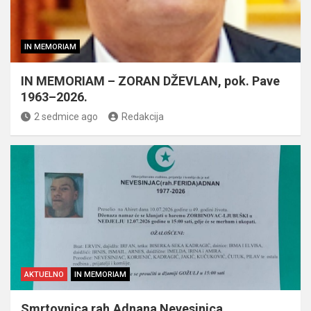
IN MEMORIAM
IN MEMORIAM – ZORAN DŽEVLAN, pok. Pave
1963–2026.
2 sedmice ago
Redakcija
AKTUELNO
IN MEMORIAM
Smrtovnica rah.Adnana Nevesinjca