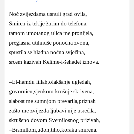
Noć zvijezdama usnuli grad ovila,
Smiren iz tekije žurim do telefona,
tamom umotanog ulica me pronijela,
preglasna utihnuše ponoćna zvona,
spustila se hladna noćna svježina,
srcem kazivah Kelime-i-šehadet iznova.
–El-hamdu lillah,olakšanje ugledah,
govornicu,sjenkom krošnje skrivena,
slabost me sumnjom prevarila,priznah
zašto me zvijezda ljubavi nije usrećila,
skrušeno dovom Svemilosnog prizivah,
–Bismillom,uđoh,tiho,koraka smirena.