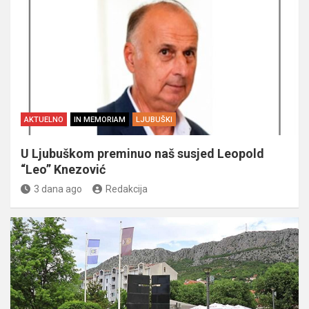
AKTUELNO
IN MEMORIAM
LJUBUŠKI
U Ljubuškom preminuo naš susjed Leopold
“Leo” Knezović
3 dana ago
Redakcija