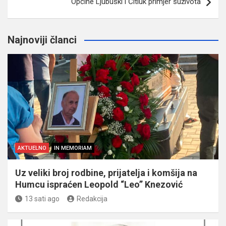
Općine Ljubuški i Čitluk primjer suživota
Najnoviji članci
AKTUELNO
IN MEMORIAM
Uz veliki broj rodbine, prijatelja i komšija na
Humcu ispraćen Leopold “Leo” Knezović
13 sati ago
Redakcija