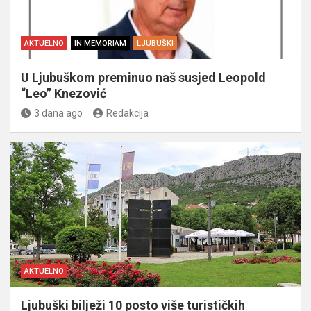
AKTUELNO
IN MEMORIAM
LJUBUŠKI
U Ljubuškom preminuo naš susjed Leopold
“Leo” Knezović
3 dana ago
Redakcija
AKTUELNO
Ljubuški bilježi 10 posto više turističkih