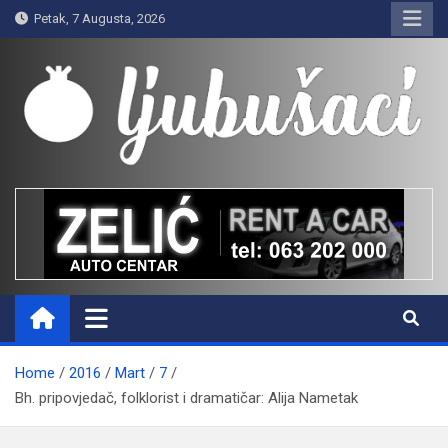
Skip
Petak, 7 Augusta, 2026
to
content
Ljubušaci
Svom voljenom gradu
Home
2016
Mart
7
Bh. pripovjedač, folklorist i dramatičar: Alija Nametak