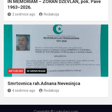
IN MEMORIAM – ZORAN DŽEVLAN, pok. Pave
1963–2026.
2 sedmice ago
Redakcija
AKTUELNO
IN MEMORIAM
Smrtovnica rah.Adnana Nevesinjca
4 sedmice ago
Redakcija
Copyright © Ljubušaci.com