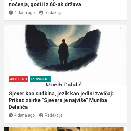
noćenja, gosti iz 60-ak država
4 dana ago
Redakcija
AKTUELNO
IZDVOJENO
Sjever kao sudbina, jezik kao jedini zavičaj:
Prikaz zbirke “Sjevera je najviše” Muniba
Delalića
4 dana ago
Redakcija