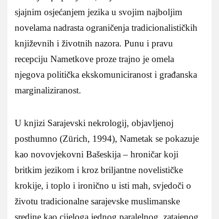
sjajnim osjećanjem jezika u svojim najboljim
novelama nadrasta ograničenja tradicionalističkih
književnih i životnih nazora. Punu i pravu
recepciju Nametkove proze trajno je omela
njegova politička ekskomuniciranost i građanska
marginaliziranost.
U knjizi Sarajevski nekrologij, objavljenoj
posthumno (Zürich, 1994), Nametak se pokazuje
kao novovjekovni Bašeskija – hroničar koji
britkim jezikom i kroz briljantne novelističke
krokije, i toplo i ironično u isti mah, svjedoči o
životu tradicionalne sarajevske muslimanske
sredine kao cijeloga jednog paralelnog, zatajenog