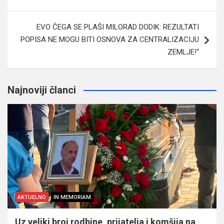
članaka
EVO ČEGA SE PLAŠI MILORAD DODIK: REZULTATI
POPISA NE MOGU BITI OSNOVA ZA CENTRALIZACIJU
ZEMLJE!“
Najnoviji članci
AKTUELNO
IN MEMORIAM
Uz veliki broj rodbine, prijatelja i komšija na