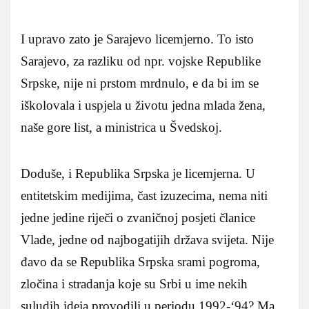
I upravo zato je Sarajevo licemjerno. To isto
Sarajevo, za razliku od npr. vojske Republike
Srpske, nije ni prstom mrdnulo, e da bi im se
iškolovala i uspjela u životu jedna mlada žena,
naše gore list, a ministrica u Švedskoj.
Doduše, i Republika Srpska je licemjerna. U
entitetskim medijima, čast izuzecima, nema niti
jedne jedine riječi o zvaničnoj posjeti članice
Vlade, jedne od najbogatijih država svijeta. Nije
đavo da se Republika Srpska srami pogroma,
zločina i stradanja koje su Srbi u ime nekih
suludih ideja provodili u periodu 1992-‘94? Ma,