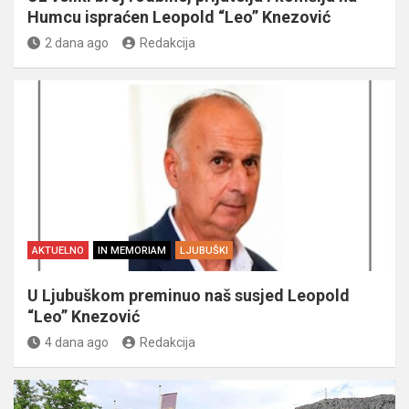
Humcu ispraćen Leopold “Leo” Knezović
2 dana ago
Redakcija
AKTUELNO
IN MEMORIAM
LJUBUŠKI
U Ljubuškom preminuo naš susjed Leopold
“Leo” Knezović
4 dana ago
Redakcija