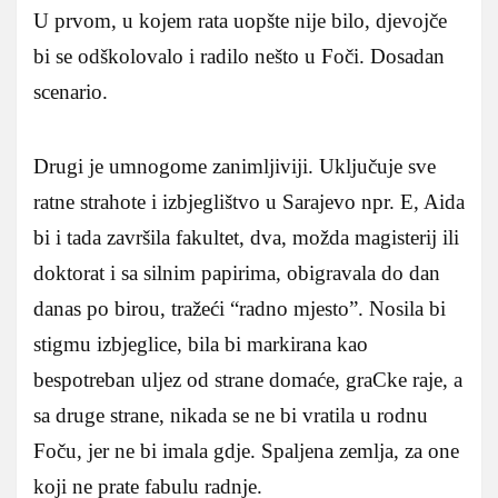
U prvom, u kojem rata uopšte nije bilo, djevojče
bi se odškolovalo i radilo nešto u Foči. Dosadan
scenario.
Drugi je umnogome zanimljiviji. Uključuje sve
ratne strahote i izbjeglištvo u Sarajevo npr. E, Aida
bi i tada završila fakultet, dva, možda magisterij ili
doktorat i sa silnim papirima, obigravala do dan
danas po birou, tražeći “radno mjesto”. Nosila bi
stigmu izbjeglice, bila bi markirana kao
bespotreban uljez od strane domaće, graCke raje, a
sa druge strane, nikada se ne bi vratila u rodnu
Foču, jer ne bi imala gdje. Spaljena zemlja, za one
koji ne prate fabulu radnje.