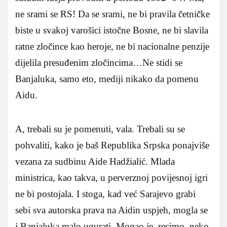
ne srami se RS! Da se srami, ne bi pravila četničke
biste u svakoj varošici istočne Bosne, ne bi slavila
ratne zločince kao heroje, ne bi nacionalne penzije
dijelila presuđenim zločincima…Ne stidi se
Banjaluka, samo eto, mediji nikako da pomenu
Aidu.
A, trebali su je pomenuti, vala. Trebali su se
pohvaliti, kako je baš Republika Srpska ponajviše
vezana za sudbinu Aide Hadžialić. Mlada
ministrica, kao takva, u perverznoj povijesnoj igri
ne bi postojala. I stoga, kad već Sarajevo grabi
sebi sva autorska prava na Aidin uspjeh, mogla se
i Banjaluka malo ugurati. Mogao je, recimo, neko