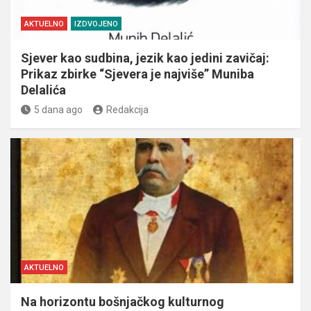
AKTUELNO
IZDVOJENO
Sjever kao sudbina, jezik kao jedini zavičaj:
Prikaz zbirke “Sjevera je najviše” Muniba
Delalića
5 dana ago
Redakcija
AKTUELNO
Na horizontu bošnjačkog kulturnog