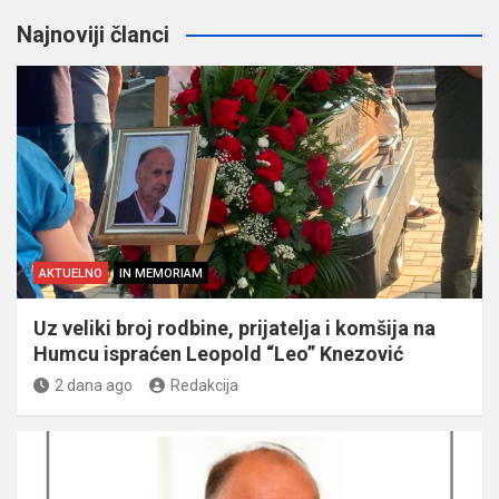
Najnoviji članci
AKTUELNO
IN MEMORIAM
Uz veliki broj rodbine, prijatelja i komšija na
Humcu ispraćen Leopold “Leo” Knezović
2 dana ago
Redakcija