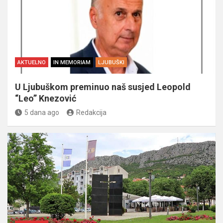
AKTUELNO
IN MEMORIAM
LJUBUŠKI
U Ljubuškom preminuo naš susjed Leopold
“Leo” Knezović
5 dana ago
Redakcija