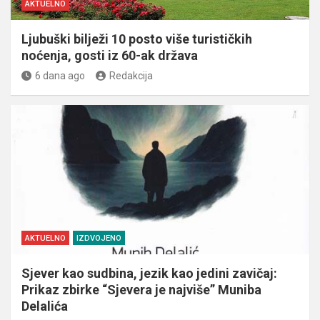
AKTUELNO
Ljubuški bilježi 10 posto više turističkih
noćenja, gosti iz 60-ak država
6 dana ago
Redakcija
AKTUELNO
IZDVOJENO
Sjever kao sudbina, jezik kao jedini zavičaj:
Prikaz zbirke “Sjevera je najviše” Muniba
Delalića