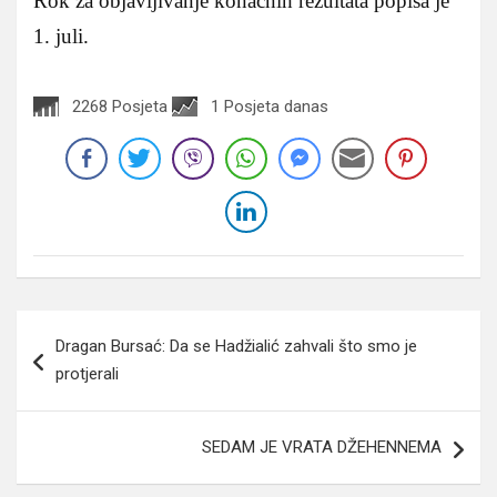
Rok za objavljivanje konačnih rezultata popisa je
1. juli.
2268 Posjeta
1 Posjeta danas
Navigacija
Dragan Bursać: Da se Hadžialić zahvali što smo je
članaka
protjerali
SEDAM JE VRATA DŽEHENNEMA