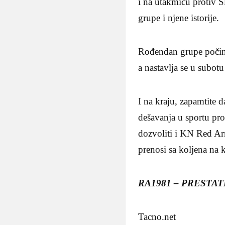
i na utakmicu protiv 
grupe i njene istorije.
Rođendan grupe počinj
a nastavlja se u subot
I na kraju, zapamtite d
dešavanja u sportu prot
dozvoliti i KN Red Arm
prenosi sa koljena na k
RA1981 – PRESTA
Tacno.net