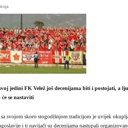
kcija
j jedini FK Velež još decenijama biti i postojati, a lj
 će se nastaviti
sa svojom skoro stogodišnjom tradicijom je uvijek okuplja
ugoslavije i ti navijači su decenijama nastupali organizov