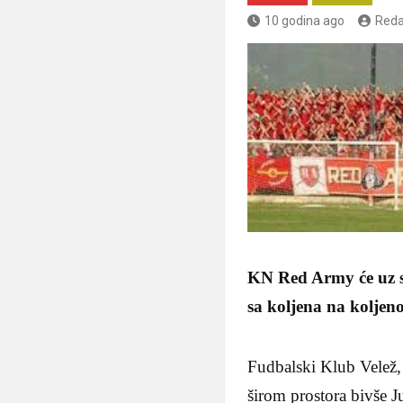
10 godina ago
Reda
KN Red Army će uz svo
sa koljena na koljeno
Fudbalski Klub Velež, 
širom prostora bivše J