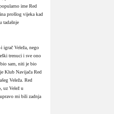
a popularno ime Red
ina prošlog vijeka kad
u tadašnje
i igrač Veleža, nego
eški trenuci i sve ono
bio sam, niti je bio
 je Klub Navijača Red
našeg Veleža. Red
o, uz Velež u
upravo mi bili zadnja