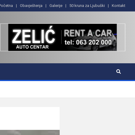
Početna
Obavještenja
Galerije
50 kruna za Ljubuški
Kontakt