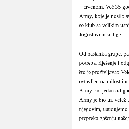
– crvenom. Već 35 god
Army, koje je nosilo s
se klub sa velikim us
Jugoslovenske lige.
Od nastanka grupe, pa
potreba, riješenje i o
što je proživljavao Ve
ostavljen na milost i
Army bio jedan od gar
Army je bio uz Velež u 
njegovim, usuđujemo s
prepreka gašenju naše