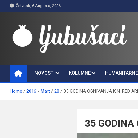
Skip
Četvrtak, 6 Augusta, 2026
to
content
Ljubušaci
Svom voljenom gradu
NOVOSTI
KOLUMNE
HUMANITARNE 
Home
2016
Mart
28
35 GODINA OSNIVANJA K.N. RED A
35 GODINA