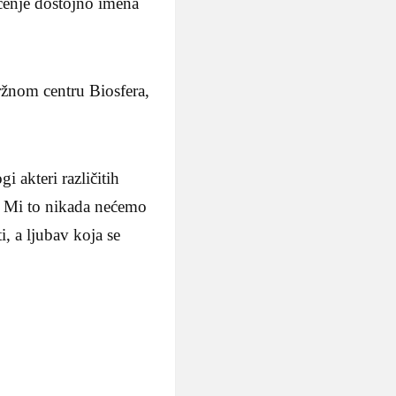
mćenje dostojno imena
ržnom centru Biosfera,
i akteri različitih
je. Mi to nikada nećemo
i, a ljubav koja se