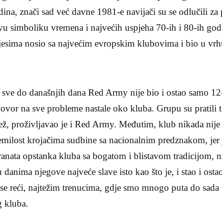
ina, znači sad već davne 1981-e navijači su se odlučili z
vu simboliku vremena i najvećih uspjeha 70-ih i 80-ih god
pjesima nosio sa najvećim evropskim klubovima i bio u vrh
 sve do današnjih dana Red Army nije bio i ostao samo 12-
dgovor na sve probleme nastale oko kluba. Grupu su pratili t
lež, proživljavao je i Red Army. Međutim, klub nikada nije 
 nemilost krojačima sudbine sa nacionalnim predznakom, jer
anata opstanka kluba sa bogatom i blistavom tradicijom, 
danima njegove najveće slave isto kao što je, i stao i osta
e reći, najtežim trenucima, gdje smo mnogo puta do sada 
g kluba.