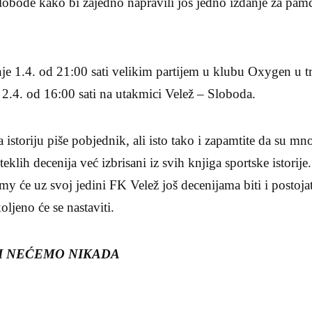
Slobode kako bi zajedno napravili još jedno izdanje za pa
e 1.4. od 21:00 sati velikim partijem u klubu Oxygen u t
u 2.4. od 16:00 sati na utakmici Velež – Sloboda.
a istoriju piše pobjednik, ali isto tako i zapamtite da su mnog
eklih decenija već izbrisani iz svih knjiga sportske istori
y će uz svoj jedini FK Velež još decenijama biti i postojat
oljeno će se nastaviti.
TI NEĆEMO NIKADA