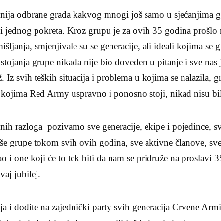
 linija odbrane grada kakvog mnogi još samo u sjećanjima ga
ci jednog pokreta. Kroz grupu je za ovih 35 godina prošlo 
mišljanja, smjenjivale su se generacije, ali ideali kojima se g
postojanja grupe nikada nije bio doveden u pitanje i sve nas j
ž. Iz svih teških situacija i problema u kojima se nalazila, g
na kojima Red Army uspravno i ponosno stoji, nikad nisu bili
ih razloga pozivamo sve generacije, ekipe i pojedince, sve
še grupe tokom svih ovih godina, sve aktivne članove, sve
o i one koji će to tek biti da nam se pridruže na proslavi 
aj jubilej.
ja i dođite na zajednički party svih generacija Crvene Armi