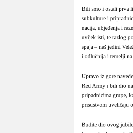
Bili smo i ostali prva
subkulture i pripradni
nacija, ubjeđenja i raz
uvijek isti, te razlog 
spaja – naš jedini Vele
i odlučnija i temelji 
Upravo iz gore naveden
Red Army i bili dio na
pripadnicima grupe, ka
prisustvom uveličaju ov
Budite dio ovog jubile