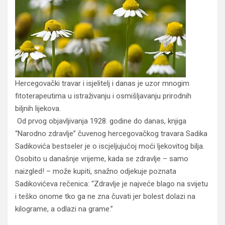
Hercegovački travar i isjelitelj i danas je uzor mnogim
fitoterapeutima u istraživanju i osmišljavanju prirodnih
biljnih lijekova.
Od prvog objavljivanja 1928. godine do danas, knjiga
“Narodno zdravlje” čuvenog hercegovačkog travara Sadika
Sadikovića bestseler je o iscjeljujućoj moći ljekovitog bilja.
Osobito u današnje vrijeme, kada se zdravlje – samo
naizgled! – može kupiti, snažno odjekuje poznata
Sadikovićeva rečenica: “Zdravlje je najveće blago na svijetu
i teško onome tko ga ne zna čuvati jer bolest dolazi na
kilograme, a odlazi na grame.”