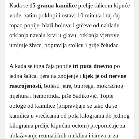
Kada se
15 grama kamilice
prelije šalicom kipuće
vode, zatim poklopi i ostavi 10 minuta i taj čaj
topao popije, blaži bolove i grčeve od nahlade,
otklanja navalu krvi u glavu, otklanja vjetrove,
umiruje živce, popravlja stolicu i grije želudac.
A kada se toga čaja popije
tri puta dnevno
po
jedna šalica, tjera na znojenje i
lijek je od nervne
rastrojenosti
, bolesti jetre, bubrega, mokraćnog
mjehura i hemoroida, piše Sadiković. Tople
obloge od kamilice (pripravljaju se tako da se
kamilica u vrećicama od pola kilograma do jednog
kilograma prelije kipućim octom) preporučuje za
ublažavanje reumatičnih oteklina i čireva te za