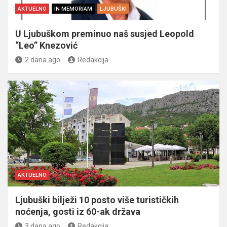
AKTUELNO
IN MEMORIAM
LJUBUŠKI
U Ljubuškom preminuo naš susjed Leopold
“Leo” Knezović
2 dana ago
Redakcija
AKTUELNO
Ljubuški bilježi 10 posto više turističkih
noćenja, gosti iz 60-ak država
3 dana ago
Redakcija