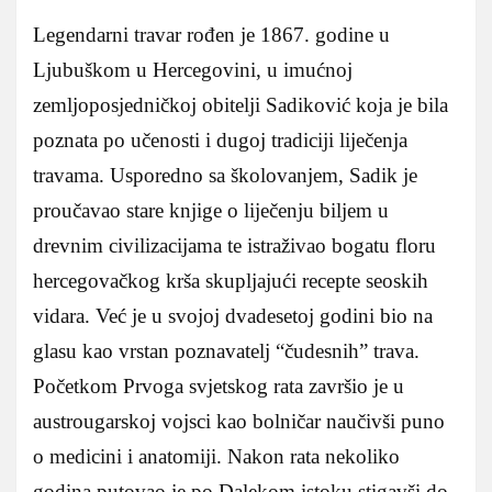
Legendarni travar rođen je 1867. godine u
Ljubuškom u Hercegovini, u imućnoj
zemljoposjedničkoj obitelji Sadiković koja je bila
poznata po učenosti i dugoj tradiciji liječenja
travama. Usporedno sa školovanjem, Sadik je
proučavao stare knjige o liječenju biljem u
drevnim civilizacijama te istraživao bogatu floru
hercegovačkog krša skupljajući recepte seoskih
vidara. Već je u svojoj dvadesetoj godini bio na
glasu kao vrstan poznavatelj “čudesnih” trava.
Početkom Prvoga svjetskog rata završio je u
austrougarskoj vojsci kao bolničar naučivši puno
o medicini i anatomiji. Nakon rata nekoliko
godina putovao je po Dalekom istoku stigavši do