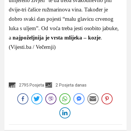
umjereno živjeti” te da treba svakodnevno piti
dvije-tri čašice ružmarinova vina. Također je
dobro svaki dan pojesti “malu glavicu crvenog
luka s uljem”. Od voća treba jesti osobito jabuke,
a
najpoželjnija je vrsta mlijeka – kozje
.
(Vijesti.ba / Večernji)
2795 Posjeta
2 Posjeta danas