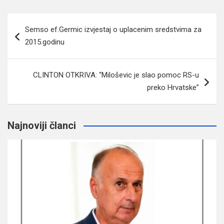
Navigacija
Semso ef.Germic izvjestaj o uplacenim sredstvima za
članaka
2015.godinu
CLINTON OTKRIVA: “Miloševic je slao pomoc RS-u
preko Hrvatske”
Najnoviji članci