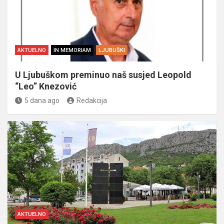
AKTUELNO
IN MEMORIAM
LJUBUŠKI
U Ljubuškom preminuo naš susjed Leopold
“Leo” Knezović
5 dana ago
Redakcija
AKTUELNO