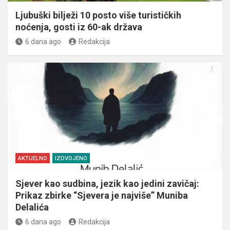
Ljubuški bilježi 10 posto više turističkih
noćenja, gosti iz 60-ak država
6 dana ago
Redakcija
AKTUELNO
IZDVOJENO
Sjever kao sudbina, jezik kao jedini zavičaj:
Prikaz zbirke “Sjevera je najviše” Muniba
Delalića
6 dana ago
Redakcija