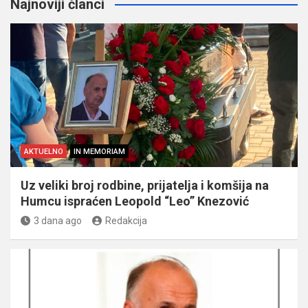
Najnoviji članci
AKTUELNO
IN MEMORIAM
Uz veliki broj rodbine, prijatelja i komšija na
Humcu ispraćen Leopold “Leo” Knezović
3 dana ago
Redakcija