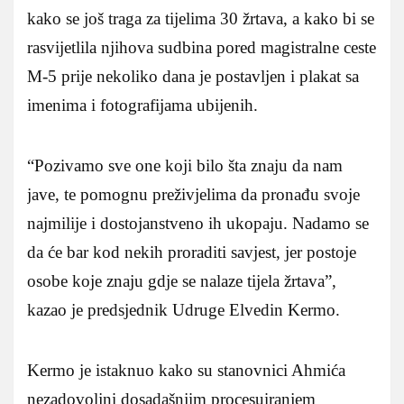
kako se još traga za tijelima 30 žrtava, a kako bi se
rasvijetlila njihova sudbina pored magistralne ceste
M-5 prije nekoliko dana je postavljen i plakat sa
imenima i fotografijama ubijenih.
“Pozivamo sve one koji bilo šta znaju da nam
jave, te pomognu preživjelima da pronađu svoje
najmilije i dostojanstveno ih ukopaju. Nadamo se
da će bar kod nekih proraditi savjest, jer postoje
osobe koje znaju gdje se nalaze tijela žrtava”,
kazao je predsjednik Udruge Elvedin Kermo.
Kermo je istaknuo kako su stanovnici Ahmića
nezadovoljni dosadašnjim procesuiranjem