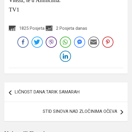
Vitezu, te u Ahmićima.
TV1
1825 Posjeta
2 Posjeta danas
Navigacija
LIČNOST DANA:TARIK SAMARAH
članaka
STID SINOVA NAD ZLOČINIMA OČEVA