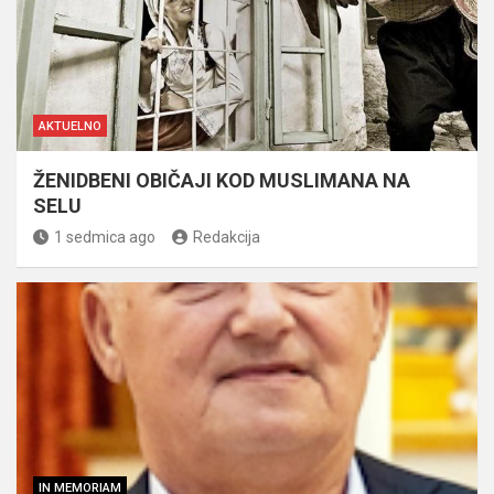
AKTUELNO
ŽENIDBENI OBIČAJI KOD MUSLIMANA NA
SELU
1 sedmica ago
Redakcija
IN MEMORIAM