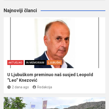
Najnoviji članci
AKTUELNO
IN MEMORIAM
LJUBUŠKI
U Ljubuškom preminuo naš susjed Leopold
“Leo” Knezović
2 dana ago
Redakcija