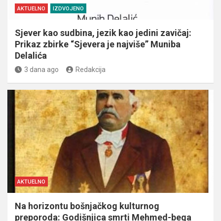
AKTUELNO
IZDVOJENO
Sjever kao sudbina, jezik kao jedini zavičaj:
Prikaz zbirke “Sjevera je najviše” Muniba
Delalića
3 dana ago
Redakcija
AKTUELNO
Na horizontu bošnjačkog kulturnog
preporoda: Godišnjica smrti Mehmed-bega