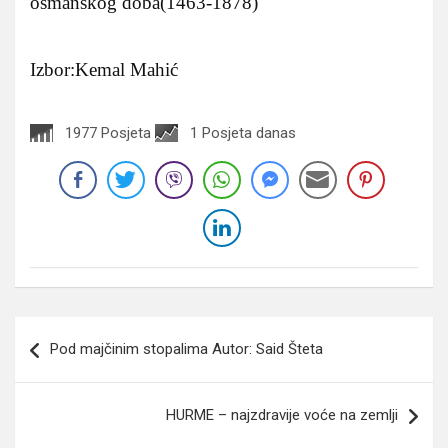
osmanskog doba(1463-1878)
Izbor:Kemal Mahić
1977 Posjeta
1 Posjeta danas
Navigacija
Pod majčinim stopalima Autor: Said Šteta
članaka
HURME – najzdravije voće na zemlji