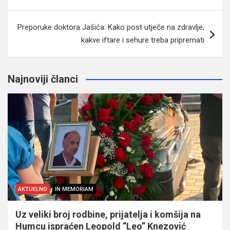
članaka
Preporuke doktora Jašića: Kako post utječe na zdravlje,
kakve iftare i sehure treba pripremati
Najnoviji članci
AKTUELNO
IN MEMORIAM
Uz veliki broj rodbine, prijatelja i komšija na
Humcu ispraćen Leopold “Leo” Knezović