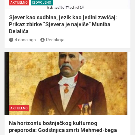
AKTUELNO
IZDVOJENO
Sjever kao sudbina, jezik kao jedini zavičaj:
Prikaz zbirke “Sjevera je najviše” Muniba
Delalića
4 dana ago
Redakcija
AKTUELNO
Na horizontu bošnjačkog kulturnog
preporoda: Godišnjica smrti Mehmed-bega