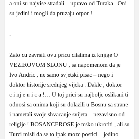
a oni su najvise stradali – upravo od Turaka . Oni
su jedini i mogli da pruzaju otpor !
.
Zato cu zavrsiti ovu pricu citatima iz knjige O
VEZIROVOM SLONU , sa napomenom da je
Ivo Andric , ne samo svjetski pisac – nego i
doktor historije srednjeg vijeka . Dakle , doktor –
c i nj e n i c a !… U toj prici su najbolje oslikani ti
odnosi sa onima koji su dolazili u Bosnu sa strane
i nametali svoje shvacanje svijeta – nezavisno od
religije ! BOSANCEROSE je tesko ukrotiti , ali su
Turci misli da se to ipak moze postici – jedino