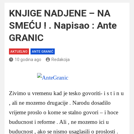
KNJIGE NADJENE – NA
SMEĆU ! . Napisao : Ante
GRANIC
AKTUELNO
ANTE GRANIĆ
10 godina ago
Redakcija
Zivimo u vremenu kad je tesko govoriti- i s t i n u
, ali ne mozemo drugacije . Narodu dosadilo
vrijeme proslo o kome se stalno govori – i hoce
buducnost i reforme . Ali , ne mozemo ici u
buducnost , ako se nismo usaglasili o proslosti .