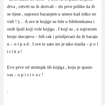
drva , cetvrti su ih skrivali – do prve prilike da ih
se rijese , najcesce bacanjem u smece kad nitko ne
vidi ! )… A sve te knjige su bile u bibliotekama i
onih ljudi koji vole knjigu . I koji su , u najvecem
broju slucajeva – bili cak i prisiljavani da ih bacaju
u – o t p a d . I sve to zato sto je tako trazila – p o l
i t i k a !
Evo prve od stotinjak tih knjiga , koju je spasio
vas – o p i s i v a c !
.