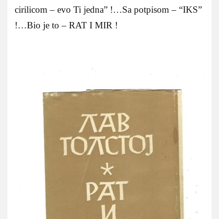
cirilicom – evo Ti jedna” !…Sa potpisom – “IKS”
!…Bio je to – RAT I MIR !