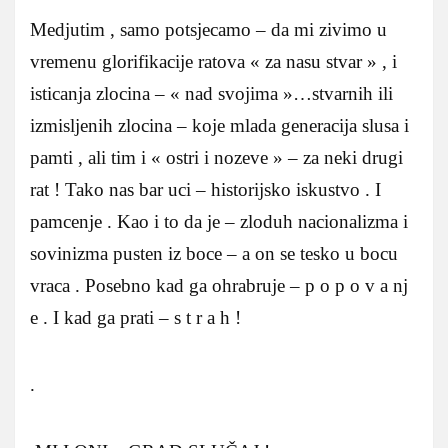
Medjutim , samo potsjecamo – da mi zivimo u
vremenu glorifikacije ratova « za nasu stvar » , i
isticanja zlocina – « nad svojima »…stvarnih ili
izmisljenih zlocina – koje mlada generacija slusa i
pamti , ali tim i « ostri i nozeve » – za neki drugi
rat ! Tako nas bar uci – historijsko iskustvo . I
pamcenje . Kao i to da je – zloduh nacionalizma i
sovinizma pusten iz boce – a on se tesko u bocu
vraca . Posebno kad ga ohrabruje – p o p o v a nj
e . I kad ga prati – s t r a h !
.