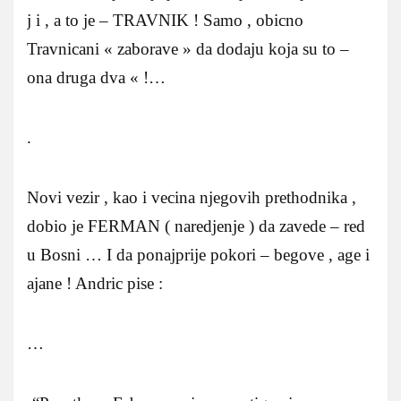
j i , a to je – TRAVNIK ! Samo , obicno
Travnicani « zaborave » da dodaju koja su to –
ona druga dva « !…
.
Novi vezir , kao i vecina njegovih prethodnika ,
dobio je FERMAN ( naredjenje ) da zavede – red
u Bosni … I da ponajprije pokori – begove , age i
ajane ! Andric pise :
…