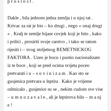
p r o s l o s t .
Dakle , bila jednom jedna zemlja i u njoj rat .
Krivac za rat je bio – ko drugi , nego « onaj drugi
» . Kralj te zemlje bijase covjek koji je htio , kako
i prilici , prosiriti svoje carstvo , i tako se ratom
rijesiti i – svog stoljetnog REMETNICKOG
FAKTORA . Uzeo je bocu i pustio nacionalizam
iz te boce , koji se pred ocima svijeta poceo
pretvarati i u – s o v i n i z a m . Kao sto se
gusjenica pretvara u leptira . Kako je vrijeme
odmicalo , gusjenice su se , nekim cudom sve vise
– u m n o z a v a l e , ali je leptirova bilo – m a nj
e !