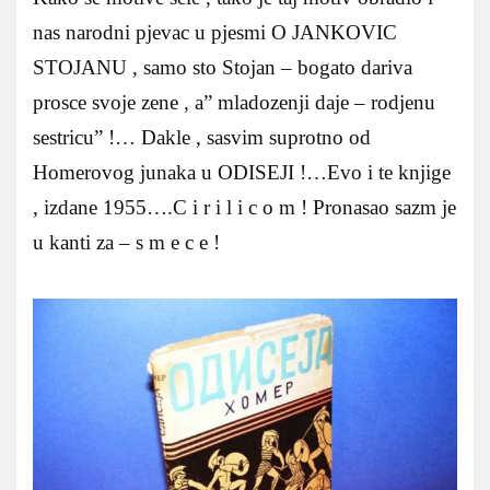
nas narodni pjevac u pjesmi O JANKOVIC
STOJANU , samo sto Stojan – bogato dariva
prosce svoje zene , a” mladozenji daje – rodjenu
sestricu” !… Dakle , sasvim suprotno od
Homerovog junaka u ODISEJI !…Evo i te knjige
, izdane 1955….C i r i l i c o m ! Pronasao sazm je
u kanti za – s m e c e !