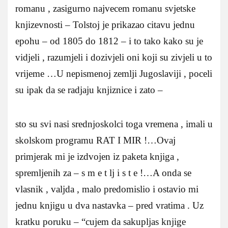
romanu , zasigurno najvecem romanu svjetske
knjizevnosti – Tolstoj je prikazao citavu jednu
epohu – od 1805 do 1812 – i to tako kako su je
vidjeli , razumjeli i dozivjeli oni koji su zivjeli u to
vrijeme …U nepismenoj zemlji Jugoslaviji , poceli
su ipak da se radjaju knjiznice i zato –
sto su svi nasi srednjoskolci toga vremena , imali u
skolskom programu RAT I MIR !…Ovaj
primjerak mi je izdvojen iz paketa knjiga ,
spremljenih za – s m e t lj i s t e !…A onda se
vlasnik , valjda , malo predomislio i ostavio mi
jednu knjigu u dva nastavka – pred vratima . Uz
kratku poruku – “cujem da sakupljas knjige