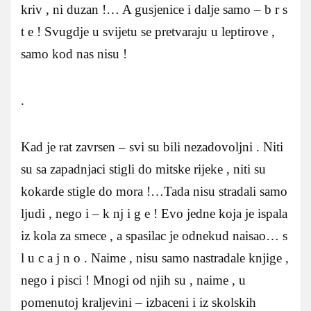
kriv , ni duzan !… A gusjenice i dalje samo – b r s
t e ! Svugdje u svijetu se pretvaraju u leptirove ,
samo kod nas nisu !
.
Kad je rat zavrsen – svi su bili nezadovoljni . Niti
su sa zapadnjaci stigli do mitske rijeke , niti su
kokarde stigle do mora !…Tada nisu stradali samo
ljudi , nego i – k nj i g e ! Evo jedne koja je ispala
iz kola za smece , a spasilac je odnekud naisao… s
l u c a j n o . Naime , nisu samo nastradale knjige ,
nego i pisci ! Mnogi od njih su , naime , u
pomenutoj kraljevini – izbaceni i iz skolskih