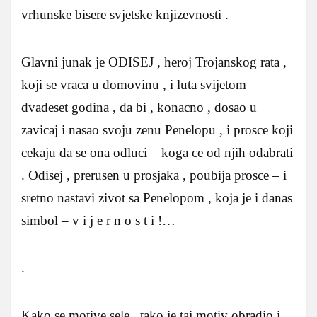
vrhunske bisere svjetske knjizevnosti .
Glavni junak je ODISEJ , heroj Trojanskog rata ,
koji se vraca u domovinu , i luta svijetom
dvadeset godina , da bi , konacno , dosao u
zavicaj i nasao svoju zenu Penelopu , i prosce koji
cekaju da se ona odluci – koga ce od njih odabrati
. Odisej , prerusen u prosjaka , poubija prosce – i
sretno nastavi zivot sa Penelopom , koja je i danas
simbol – v i j e r n o s t i !…
.
Kako se motive sele , tako je taj motiv obradio i