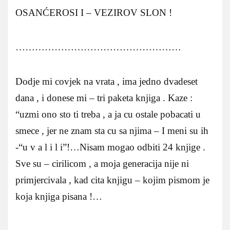
OSANĆEROSI I – VEZIROV SLON !
……………………………………………
Dodje mi covjek na vrata , ima jedno dvadeset
dana , i donese mi – tri paketa knjiga . Kaze :
“uzmi ono sto ti treba , a ja cu ostale pobacati u
smece , jer ne znam sta cu sa njima – I meni su ih
-“u v a l i l i”!…Nisam mogao odbiti 24 knjige .
Sve su – cirilicom , a moja generacija nije ni
primjercivala , kad cita knjigu – kojim pismom je
koja knjiga pisana !…