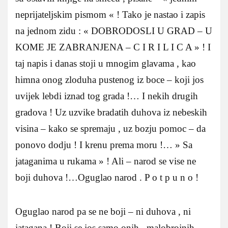
neprijateljskim pismom « ! Tako je nastao i zapis
na jednom zidu : « DOBRODOSLI U GRAD – U
KOME JE ZABRANJENA – C I R I L I C A » ! I
taj napis i danas stoji u mnogim glavama , kao
himna onog zloduha pustenog iz boce – koji jos
uvijek lebdi iznad tog grada !… I nekih drugih
gradova ! Uz uzvike bradatih duhova iz nebeskih
visina – kako se spremaju , uz bozju pomoc – da
ponovo dodju ! I krenu prema moru !… » Sa
jataganima u rukama » ! Ali – narod se vise ne
boji duhova !…Oguglao narod . P o t p u n o !
Oguglao narod pa se ne boji – ni duhova , ni
jatagana ! Boji se jos samo onih , malobrojnih , –