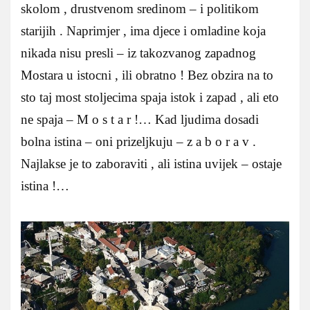
skolom , drustvenom sredinom – i politikom
starijih . Naprimjer , ima djece i omladine koja
nikada nisu presli – iz takozvanog zapadnog
Mostara u istocni , ili obratno ! Bez obzira na to
sto taj most stoljecima spaja istok i zapad , ali eto
ne spaja – M o s t a r !… Kad ljudima dosadi
bolna istina – oni prizeljkuju – z a b o r a v .
Najlakse je to zaboraviti , ali istina uvijek – ostaje
istina !…