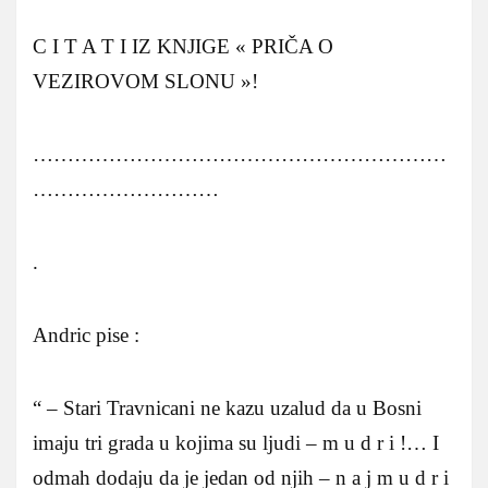
C I T A T I IZ KNJIGE « PRIČA O
VEZIROVOM SLONU »!
……………………………………………………
………………………
.
Andric pise :
“ – Stari Travnicani ne kazu uzalud da u Bosni
imaju tri grada u kojima su ljudi – m u d r i !… I
odmah dodaju da je jedan od njih – n a j m u d r i