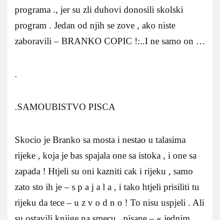
programa ., jer su zli duhovi donosili skolski
program . Jedan od njih se zove , ako niste
zaboravili – BRANKO COPIC !:..I ne samo on …
.
.SAMOUBISTVO PISCA
Skocio je Branko sa mosta i nestao u talasima
rijeke , koja je bas spajala one sa istoka , i one sa
zapada ! Htjeli su oni kazniti cak i rijeku , samo
zato sto ih je – s p a j a l a , i tako htjeli prisiliti tu
rijeku da tece – u z v o d n o ! To nisu uspjeli . Ali
su ostavili knjige na smecu , pisane – « jednim