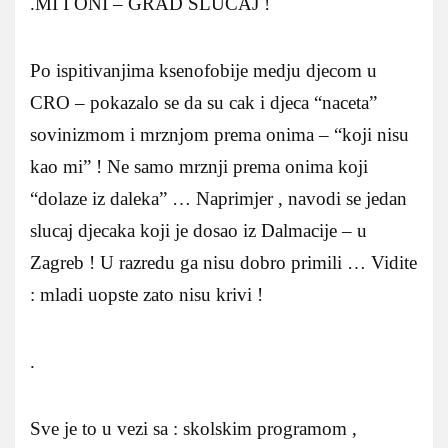
.MI I ONI – GRAD SLUČAJ !
Po ispitivanjima ksenofobije medju djecom u
CRO – pokazalo se da su cak i djeca “naceta”
sovinizmom i mrznjom prema onima – “koji nisu
kao mi” ! Ne samo mrznji prema onima koji
“dolaze iz daleka” … Naprimjer , navodi se jedan
slucaj djecaka koji je dosao iz Dalmacije – u
Zagreb ! U razredu ga nisu dobro primili … Vidite
: mladi uopste zato nisu krivi !
.
Sve je to u vezi sa : skolskim programom ,