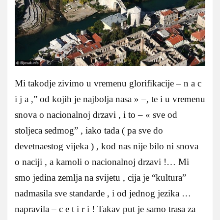
Mi takodje zivimo u vremenu glorifikacije – n a c
i j a ,” od kojih je najbolja nasa » –, te i u vremenu
snova o nacionalnoj drzavi , i to – « sve od
stoljeca sedmog” , iako tada ( pa sve do
devetnaestog vijeka ) , kod nas nije bilo ni snova
o naciji , a kamoli o nacionalnoj drzavi !… Mi
smo jedina zemlja na svijetu , cija je “kultura”
nadmasila sve standarde , i od jednog jezika …
napravila – c e t i r i ! Takav put je samo trasa za