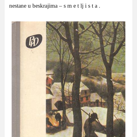
nestane u beskrajima – s m e t lj i s t a .