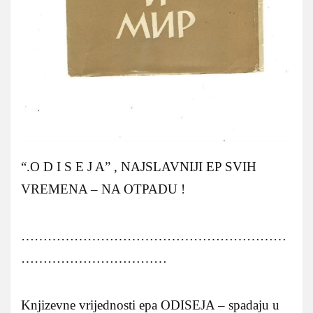
“.O D I S E J A” , NAJSLAVNIJI EP SVIH
VREMENA – NA OTPADU !
……………………………………………………
……………………………
Knjizevne vrijednosti epa ODISEJA – spadaju u