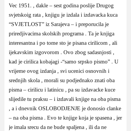
Vec 1951. , dakle – sest godina poslije Drugog
svjetskoig rata , knjigu je izdala i izdavacka kuca
“SVJETLOST” iz Sarajeva – i preporucila je
priredjivacima skolskih programa . Ta je knjiga
interesantna i po tome sto je pisana cirilicom , ali
ijekavskim izgovorom . Ovo zbog sadasnjosti ,
kad je cirilica kobajagi -“samo srpsko pismo” . U
vrijeme ovog izdanja , svi ucenici osnovnih i
srednjih skola , morali su podjednako znati oba
pisma – cirilicu i latinicu , pa su izdavacke kuce
slijedile tu praksu – i izdavali knjige na oba pisma
, a i dnevnik OSLOBODJENJE je donosio clanke
– na oba pisma . Evo te knjige koja je spasena , jer
je imala srecu da ne bude spaljena , ili da ne