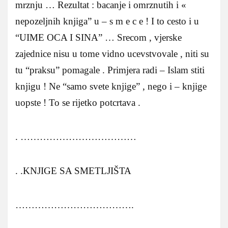
mrznju … Rezultat : bacanje i omrznutih i «
nepozeljnih knjiga” u – s m e c e ! I to cesto i u
“UIME OCA I SINA” … Srecom , vjerske
zajednice nisu u tome vidno ucevstvovale , niti su
tu “praksu” pomagale . Primjera radi – Islam stiti
knjigu ! Ne “samo svete knjige” , nego i – knjige
uopste ! To se rijetko potcrtava .
. ………………………………
. .KNJIGE SA SMETLJIŠTA
……………………………….