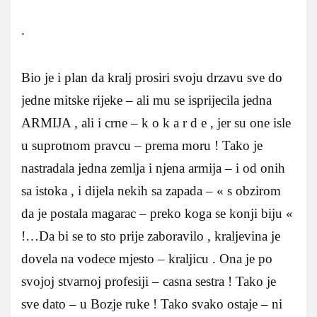
.
Bio je i plan da kralj prosiri svoju drzavu sve do
jedne mitske rijeke – ali mu se isprijecila jedna
ARMIJA , ali i crne – k o k a r d e , jer su one isle
u suprotnom pravcu – prema moru ! Tako je
nastradala jedna zemlja i njena armija – i od onih
sa istoka , i dijela nekih sa zapada – « s obzirom
da je postala magarac – preko koga se konji biju «
!…Da bi se to sto prije zaboravilo , kraljevina je
dovela na vodece mjesto – kraljicu . Ona je po
svojoj stvarnoj profesiji – casna sestra ! Tako je
sve dato – u Bozje ruke ! Tako svako ostaje – ni