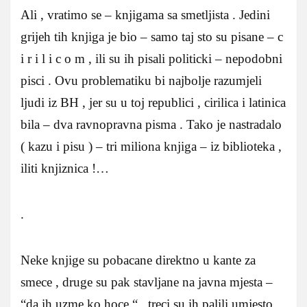
Ali , vratimo se – knjigama sa smetljista . Jedini
grijeh tih knjiga je bio – samo taj sto su pisane – c
i r i l i c o m , ili su ih pisali politicki – nepodobni
pisci . Ovu problematiku bi najbolje razumjeli
ljudi iz BH , jer su u toj republici , cirilica i latinica
bila – dva ravnopravna pisma . Tako je nastradalo
( kazu i pisu ) – tri miliona knjiga – iz biblioteka ,
iliti knjiznica !…
.
Neke knjige su pobacane direktno u kante za
smece , druge su pak stavljane na javna mjesta –
“da ih uzme ko hoce “ , treci su ih palili umjesto