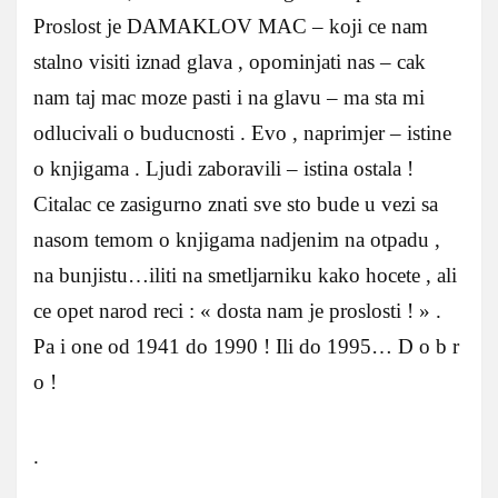
Proslost je DAMAKLOV MAC – koji ce nam
stalno visiti iznad glava , opominjati nas – cak
nam taj mac moze pasti i na glavu – ma sta mi
odlucivali o buducnosti . Evo , naprimjer – istine
o knjigama . Ljudi zaboravili – istina ostala !
Citalac ce zasigurno znati sve sto bude u vezi sa
nasom temom o knjigama nadjenim na otpadu ,
na bunjistu…iliti na smetljarniku kako hocete , ali
ce opet narod reci : « dosta nam je proslosti ! » .
Pa i one od 1941 do 1990 ! Ili do 1995… D o b r
o !
.