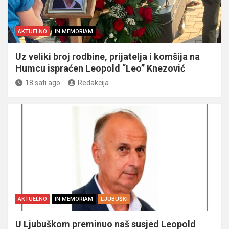
AKTUELNO
IN MEMORIAM
Uz veliki broj rodbine, prijatelja i komšija na
Humcu ispraćen Leopold “Leo” Knezović
18 sati ago
Redakcija
AKTUELNO
IN MEMORIAM
LJUBUŠKI
U Ljubuškom preminuo naš susjed Leopold