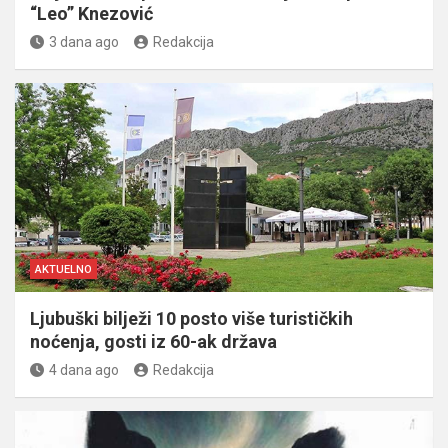
“Leo” Knezović
3 dana ago
Redakcija
AKTUELNO
Ljubuški bilježi 10 posto više turističkih
noćenja, gosti iz 60-ak država
4 dana ago
Redakcija