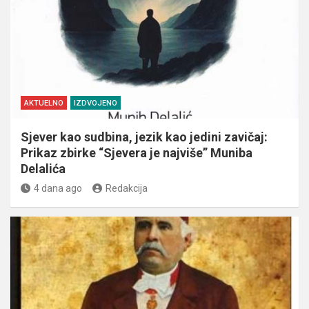
AKTUELNO
IZDVOJENO
Sjever kao sudbina, jezik kao jedini zavičaj:
Prikaz zbirke “Sjevera je najviše” Muniba
Delalića
4 dana ago
Redakcija