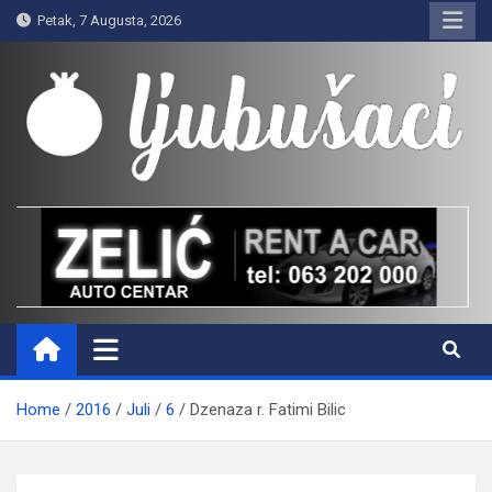
Skip
Petak, 7 Augusta, 2026
to
content
Ljubušaci
Svom voljenom gradu
Home
2016
Juli
6
Dzenaza r. Fatimi Bilic