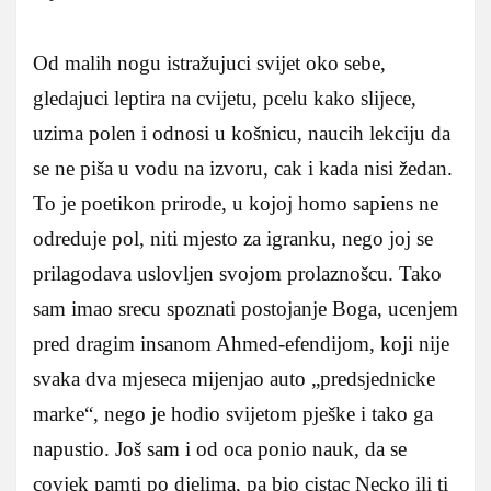
Od malih nogu istražujuci svijet oko sebe,
gledajuci leptira na cvijetu, pcelu kako slijece,
uzima polen i odnosi u košnicu, naucih lekciju da
se ne piša u vodu na izvoru, cak i kada nisi žedan.
To je poetikon prirode, u kojoj homo sapiens ne
odreduje pol, niti mjesto za igranku, nego joj se
prilagodava uslovljen svojom prolaznošcu. Tako
sam imao srecu spoznati postojanje Boga, ucenjem
pred dragim insanom Ahmed-efendijom, koji nije
svaka dva mjeseca mijenjao auto „predsjednicke
marke“, nego je hodio svijetom pješke i tako ga
napustio. Još sam i od oca ponio nauk, da se
covjek pamti po djelima, pa bio cistac Necko ili ti