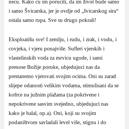
necu. Kako cu im poruciti, da im život bude samo
i samo Švicarska, jer je ovdje od „švicarskog sira“
ostala samo rupa. Sve su drugo pokrali!
Eksploatišu sve! I zemlju, i rudu, i zrak, i vodu, i
covjeka, i vjeru ponajviše. Sufleri vjerskih i
vlastelinskih voda za mrvicu ugode, i sami
prenose Božije poruke, ubjedujuci nas da
prestanemo vjerovati svojim ocima. Oni su zarad
slijepe odanosti velikim vodama, stimulisani da se
kofrce na južnim plažama (za pokrivene i
nepokrivene sasvim svejedno, ubjedujuci nas
kako je halal, op.a). Oni, koji su svojim
podaništvom savladali level više, stignu i do