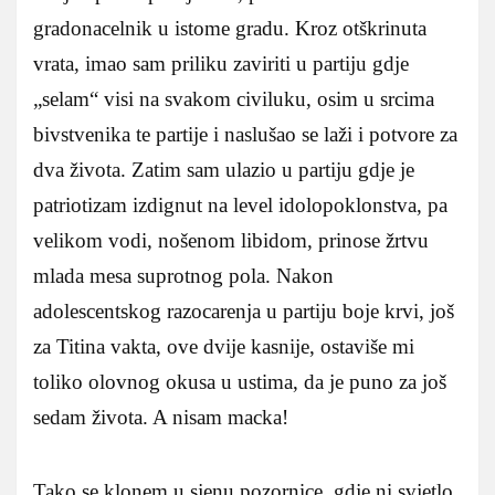
gradonacelnik u istome gradu. Kroz otškrinuta
vrata, imao sam priliku zaviriti u partiju gdje
„selam“ visi na svakom civiluku, osim u srcima
bivstvenika te partije i naslušao se laži i potvore za
dva života. Zatim sam ulazio u partiju gdje je
patriotizam izdignut na level idolopoklonstva, pa
velikom vodi, nošenom libidom, prinose žrtvu
mlada mesa suprotnog pola. Nakon
adolescentskog razocarenja u partiju boje krvi, još
za Titina vakta, ove dvije kasnije, ostaviše mi
toliko olovnog okusa u ustima, da je puno za još
sedam života. A nisam macka!
Tako se klonem u sjenu pozornice, gdje ni svjetlo