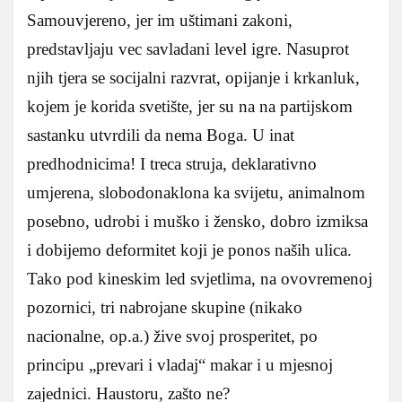
Samouvjereno, jer im uštimani zakoni,
predstavljaju vec savladani level igre. Nasuprot
njih tjera se socijalni razvrat, opijanje i krkanluk,
kojem je korida svetište, jer su na na partijskom
sastanku utvrdili da nema Boga. U inat
predhodnicima! I treca struja, deklarativno
umjerena, slobodonaklona ka svijetu, animalnom
posebno, udrobi i muško i žensko, dobro izmiksa
i dobijemo deformitet koji je ponos naših ulica.
Tako pod kineskim led svjetlima, na ovovremenoj
pozornici, tri nabrojane skupine (nikako
nacionalne, op.a.) žive svoj prosperitet, po
principu „prevari i vladaj“ makar i u mjesnoj
zajednici. Haustoru, zašto ne?