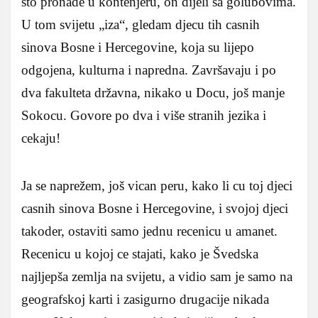
što pronade u kontenjeru, on dijeli sa golubovima.
U tom svijetu „iza“, gledam djecu tih casnih
sinova Bosne i Hercegovine, koja su lijepo
odgojena, kulturna i napredna. Završavaju i po
dva fakulteta državna, nikako u Docu, još manje
Sokocu. Govore po dva i više stranih jezika i
cekaju!
Ja se naprežem, još vican peru, kako li cu toj djeci
casnih sinova Bosne i Hercegovine, i svojoj djeci
takoder, ostaviti samo jednu recenicu u amanet.
Recenicu u kojoj ce stajati, kako je Švedska
najljepša zemlja na svijetu, a vidio sam je samo na
geografskoj karti i zasigurno drugacije nikada