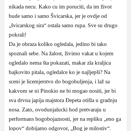
nikada necu. Kako cu im poruciti, da im život
bude samo i samo Švicarska, jer je ovdje od
„švicarskog sira“ ostala samo rupa. Sve su drugo
pokrali!
Da je obraza koliko ogledala, jedino bi tako
spoznali sebe. Na žalost, živimo vakat u kojem
ogledalo nema šta pokazati, makar zla kraljica
bajkovito pitala, ogledalce ko je najljepši? Na
sceni je licemjerstvo do bogohuljenja, i laž sa
kakvom se ni Pinokio ne bi mogao nositi, jer bi
sva drvna japija majstora Ðepeta otišla u gradnju
nosa. Zato, ovodunjalucki hod pretvaraju u
performans bogobojaznosti, jer na repliku „eno ga
lopov“ dobijamo odgovor, „Bog je milostiv“.