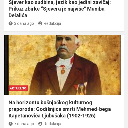
Sjever kao sudbina, jezik kao jedini zavičaj:
Prikaz zbirke “Sjevera je najviše” Muniba
Delalića
3 dana ago
Redakcija
AKTUELNO
Na horizontu bošnjačkog kulturnog
preporoda: Godišnjica smrti Mehmed-bega
Kapetanovića Ljubušaka (1902-1926)
7 dana ago
Redakcija