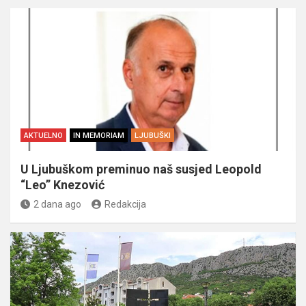
AKTUELNO
IN MEMORIAM
LJUBUŠKI
U Ljubuškom preminuo naš susjed Leopold
“Leo” Knezović
2 dana ago
Redakcija