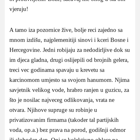
vjeruju!
A tamo iza pozornice žive, bolje reci zajedno sa
mnom izdišu, najplemenitiji sinovi i kceri Bosne i
Hercegovine. Jedni robijaju za nedodirljive dok su
im djeca gladna, drugi oslijepili od brojnih gelera,
treci vec godinama spavaju u krevetu sa
karcinomom umjesto sa svojom hanumom. Njima
savjetnik velikog vode, hrabro ranjen u guzicu, za
što je nosilac najveceg odlikovanja, vrata ne
otvara. Njihove supruge su robinje u
privatizovanim firmama (takoder tal partijskih
voda, op.a.) bez prava na porod, godišnji odmor
ili slobodan dan. Oni se kolektivno oblace na