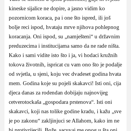
kineske sijalice ne dopire, a jasno vidim ko
pozornicom koraca, pa i one što ispred, ili još
bolje reci ispod, hvataju mrve njihova pohlepnog
koracanja. Oni ispod, su „namješteni“ u državnim
preduzecima i institucijama samo da ne rade ništa.
Kako i sami vidite isto što i ja, vi hodaci kružnih
tokova životnih, ispricat cu vam ono što je podalje
od svjetla, u sjeni, koju vec dvadeset godina hvata
mem. Godina koje su pojeli skakavci! Isti oni, cija
djeca danas za rodendan dobijaju najnovijeg
cetverotockaša „gospodara prstenova“. Isti oni
skakavci, koji nas tolike godine kradu, i kažu „sve
je po zakonu“ zakljinjuci se Allahom, kako im ne
bi protivrijecili. Bože, sacuvaj me onog u šta oni