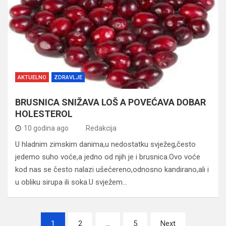
AKTUELNO
ZDRAVLJE
BRUSNICA SNIŽAVA LOŠ A POVEĆAVA DOBAR
HOLESTEROL
10 godina ago
Redakcija
U hladnim zimskim danima,u nedostatku svježeg,često
jedemo suho voće,a jedno od njih je i brusnica.Ovo voće
kod nas se često nalazi ušećereno,odnosno kandirano,ali i
u obliku sirupa ili soka.U svježem…
Navigacija
1
2
…
5
Next