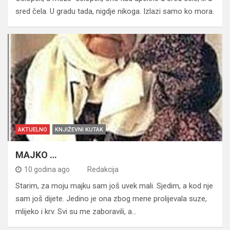
sred čela. U gradu tada, nigdje nikoga. Izlazi samo ko mora.
AKTUELNO
KNJIŽEVNI KUTAK
MAJKO …
10 godina ago
Redakcija
Starim, za moju majku sam još uvek mali. Sjedim, a kod nje
sam još dijete. Jedino je ona zbog mene prolijevala suze,
mlijeko i krv. Svi su me zaboravili, a…