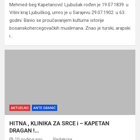
Mehmed-beg Kapetanović Ljubušak rođen je 19.07.1839. u
Vitini kraj Ljubuškog, umro je u Sarajevu 29.07.1902. u 63.
godini. Bavio se proučavanjem kulturne istorije
bosanskohercegovačkih muslimana. Znao je turski, arapski
i…
AKTUELNO
ANTE GRANIĆ
HITNA , KLINIKA ZA SRCE i – KAPETAN
DRAGAN !…
10 godina ago
Redakcija