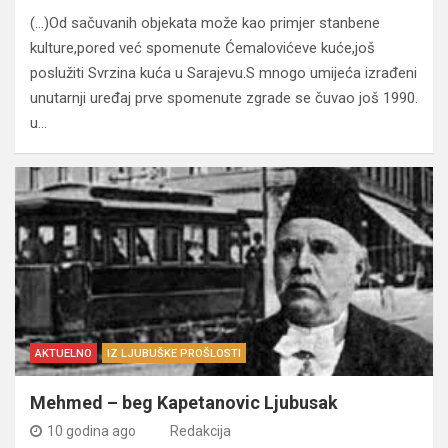
(…)Od sačuvanih objekata može kao primjer stanbene
kulture,pored već spomenute Ćemalovićeve kuće,još
poslužiti Svrzina kuća u Sarajevu.S mnogo umijeća izrađeni
unutarnji uređaj prve spomenute zgrade se čuvao još 1990.
u…
AKTUELNO
IZ LJUBUŠKE PROŠLOSTI
Mehmed – beg Kapetanovic Ljubusak
10 godina ago
Redakcija