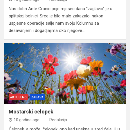
Nas dobri Ante Granic prije mjesec dana “zaglavio” je u
splitskoj bolnici. Srce je bilo malo zakazalo, nakon
uspjesne operacije salje nam svoju Kolumnu sa
desavanjem i dogadjajima oko njegove…
AKTUELNO
ZABAVA
Mostarski celopek
10 godina ago
Redakcija
Ćelopek, a može čelopek, ono kad upekne u sred ćele, ili u