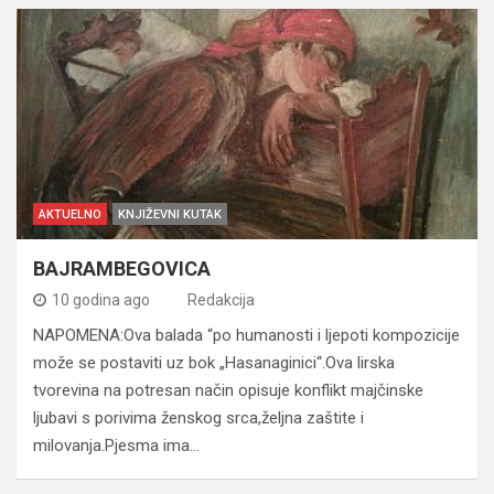
AKTUELNO
KNJIŽEVNI KUTAK
BAJRAMBEGOVICA
10 godina ago
Redakcija
NAPOMENA:Ova balada “po humanosti i ljepoti kompozicije
može se postaviti uz bok „Hasanaginici“.Ova lirska
tvorevina na potresan način opisuje konflikt majčinske
ljubavi s porivima ženskog srca,željna zaštite i
milovanja.Pjesma ima…