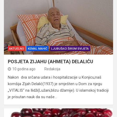
AKTUELNO
KEMAL MAHIĆ
LJUBUŠACI ŠIROM SVIJETA
POSJETA ZIJAHU (AHMETA) DELALIĆU
10 godina ago
Redakcija
Nakon dva srčana udara i hospitalizacije u Konjicu,naš
komšija Zijah Delalić(1937) je smješten u Dom za njegu
„VITALIS“ na Ilidži(Lužani,blizu džamije). U islamskoj tradiciji
je prisutan nauk da su naše…