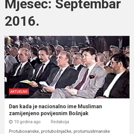
Mjesec:
Septembar
2016.
AKTUELNO
Dan kada je nacionalno ime Musliman
zamijenjeno povijesnim Bošnjak
10 godina ago
Redakcija
Protubosanske, protubošnjačke, protumuslimanske