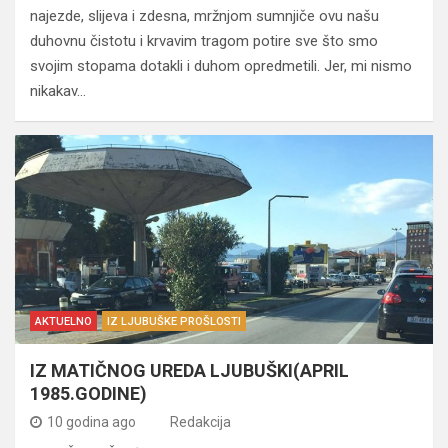
najezde, slijeva i zdesna, mržnjom sumnjiče ovu našu
duhovnu čistotu i krvavim tragom potire sve što smo
svojim stopama dotakli i duhom opredmetili. Jer, mi nismo
nikakav…
AKTUELNO
IZ LJUBUŠKE PROŠLOSTI
IZ MATIČNOG UREDA LJUBUŠKI(APRIL
1985.GODINE)
10 godina ago
Redakcija