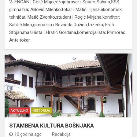
VJENČANI: Čolić Mujo,strojobravar i Spago Sabina,SSS
gimnazija; Alilović Milenko,tokar i Matić Tijana,ekonomski
tehničar; Matić Zvonko,student i Rogić Mirjana,konditor;
Sabljić Miro,gimnazija i Bevanda Ružica,frizerka; Ereš
Stojan,mašinista i Hrstić Gordana,komercijalista; Primorac
Ante,tokar…
AKTUELNO
HISTORIJA
STAMBENA KULTURA BOŠNJAKA
10 godina ago
Redakcija