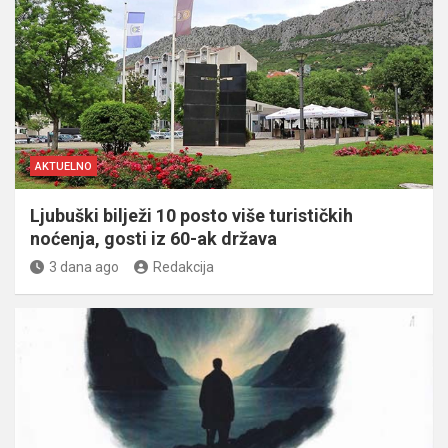
AKTUELNO
Ljubuški bilježi 10 posto više turističkih
noćenja, gosti iz 60-ak država
3 dana ago
Redakcija