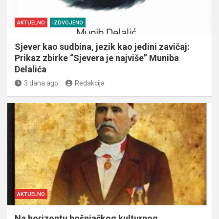
AKTUELNO
IZDVOJENO
Sjever kao sudbina, jezik kao jedini zavičaj:
Prikaz zbirke “Sjevera je najviše” Muniba
Delalića
3 dana ago
Redakcija
AKTUELNO
Na horizontu bošnjačkog kulturnog