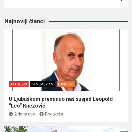
Najnoviji članci
AKTUELNO
IN MEMORIAM
LJUBUŠKI
U Ljubuškom preminuo naš susjed Leopold
“Leo” Knezović
2 dana ago
Redakcija