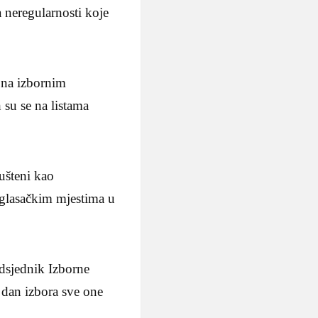
 neregularnosti koje
k na izbornim
su se na listama
ušteni kao
a glasačkim mjestima u
edsjednik Izborne
m dan izbora sve one