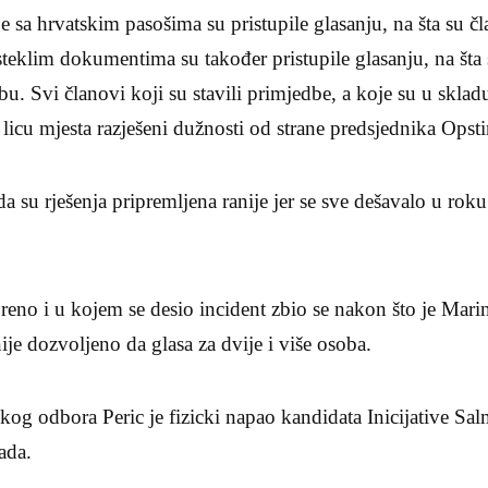
e sa hrvatskim pasošima su pristupile glasanju, na šta su čl
teklim dokumentima su također pristupile glasanju, na šta
bu. Svi članovi koji su stavili primjedbe, a koje su u skla
 licu mjesta razješeni dužnosti od strane predsjednika Ops
su rješenja pripremljena ranije jer se sve dešavalo u rok
oreno i u kojem se desio incident zbio se nakon što je Ma
ije dozvoljeno da glasa za dvije i više osoba.
kog odbora Peric je fizicki napao kandidata Inicijative Sal
ada.