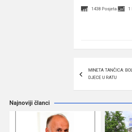
1438 Posjeta
1
Navigacija
MINETA TANČICA: BO
članaka
DJECE U RATU
Najnoviji članci