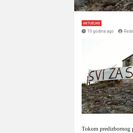
AKTUELNO
10 godina ago
Reda
Tokom predizbornog pe