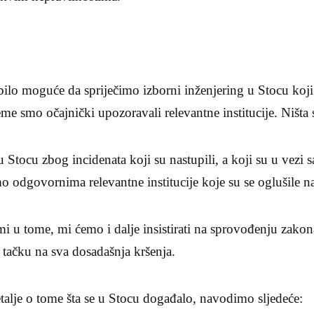
 bilo moguće da spriječimo izborni inženjering u Stocu koji
e smo očajnički upozoravali relevantne institucije. Ništa s
 Stocu zbog incidenata koji su nastupili, a koji su u vezi s
o odgovornima relevantne institucije koje su se oglušile na
mi u tome, mi ćemo i dalje insistirati na sprovođenju zak
i tačku na sva dosadašnja kršenja.
talje o tome šta se u Stocu događalo, navodimo sljedeće: