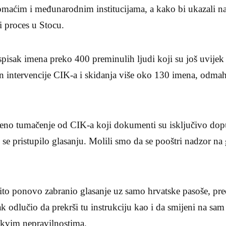
maćim i međunarodnim institucijama, a kako bi ukazali na
i proces u Stocu.
spisak imena preko 400 preminulih ljudi koji su još uvije
n intervencije CIK-a i skidanja više oko 130 imena, odmah 
smeno tumačenje od CIK-a koji dokumenti su isključivo dop
i se pristupilo glasanju. Molili smo da se pooštri nadzor n
čito ponovo zabranio glasanje uz samo hrvatske pasoše, pr
ak odlučio da prekrši tu instrukciju kao i da smijeni na sa
takvim nepravilnostima.