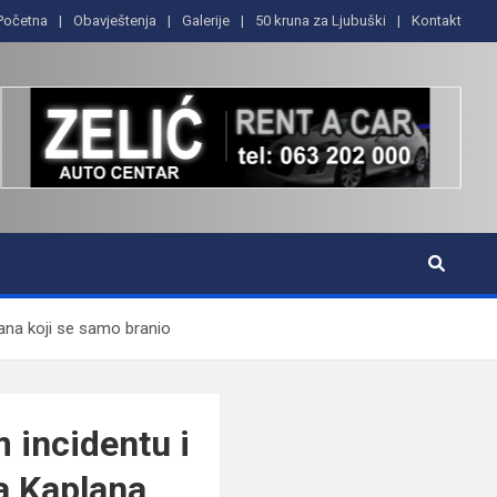
Početna
Obavještenja
Galerije
50 kruna za Ljubuški
Kontakt
lana koji se samo branio
 incidentu i
na Kaplana