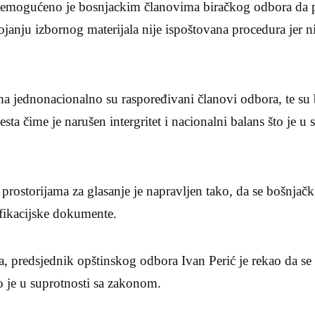
onemogućeno je bosnjackim članovima biračkog odbora da pr
rojanju izbornog materijala nije ispoštovana procedura jer n
a jednonacionalno su raspoređivani članovi odbora, te su 
esta čime je narušen intergritet i nacionalni balans što je 
 prostorijama za glasanje je napravljen tako, da se bošnja
ifikacijske dokumente.
a, predsjednik opštinskog odbora Ivan Perić je rekao da se 
o je u suprotnosti sa zakonom.