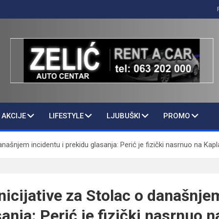
AKCIJE
LIFESTYLE
LJUBUŠKI
PROMO
anašnjem incidentu i prekidu glasanja: Perić je fizički nasrnuo na Kap
nicijative za Stolac o današnjem
anja: Perić je fizički nasrnuo 