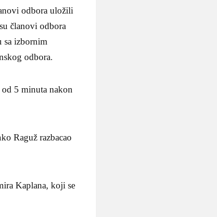
anovi odbora uložili
 su članovi odbora
du sa izbornim
tinskog odbora.
u od 5 minuta nakon
rinko Raguž razbacao
mira Kaplana, koji se