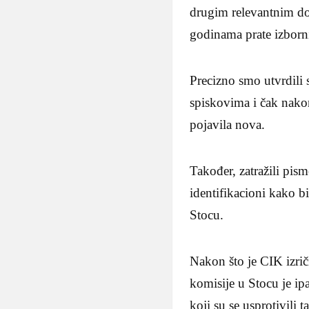
drugim relevantnim do
godinama prate izborn
Precizno smo utvrdili 
spiskovima i čak nako
pojavila nova.
Također, zatražili pi
identifikacioni kako b
Stocu.
Nakon što je CIK izri
komisije u Stocu je ip
koji su se usprotivili 