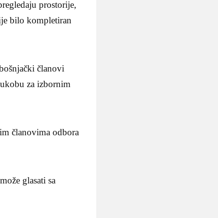
egledaju prostorije,
ije bilo kompletiran
bošnjački članovi
u sukobu za izbornim
čkim članovima odbora
može glasati sa