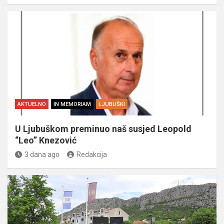
AKTUELNO
IN MEMORIAM
LJUBUŠKI
U Ljubuškom preminuo naš susjed Leopold
“Leo” Knezović
3 dana ago
Redakcija