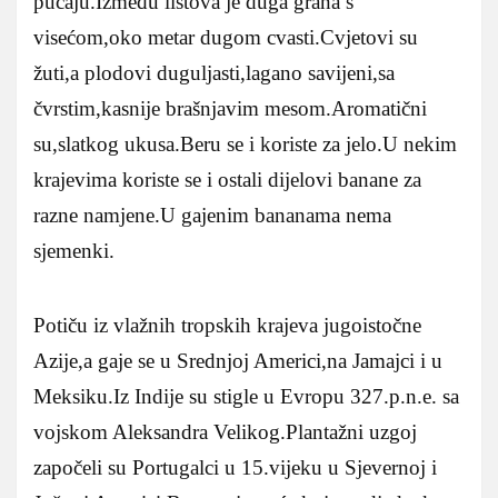
pucaju.Između listova je duga grana s
visećom,oko metar dugom cvasti.Cvjetovi su
žuti,a plodovi duguljasti,lagano savijeni,sa
čvrstim,kasnije brašnjavim mesom.Aromatični
su,slatkog ukusa.Beru se i koriste za jelo.U nekim
krajevima koriste se i ostali dijelovi banane za
razne namjene.U gajenim bananama nema
sjemenki.
Potiču iz vlažnih tropskih krajeva jugoistočne
Azije,a gaje se u Srednjoj Americi,na Jamajci i u
Meksiku.Iz Indije su stigle u Evropu 327.p.n.e. sa
vojskom Aleksandra Velikog.Plantažni uzgoj
započeli su Portugalci u 15.vijeku u Sjevernoj i