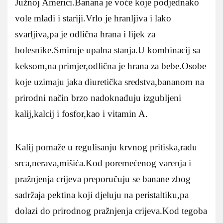
Južnoj Americi.Banana je voće koje podjednako
vole mladi i stariji.Vrlo je hranljiva i lako
svarljiva,pa je odlična hrana i lijek za
bolesnike.Smiruje upalna stanja.U kombinacij sa
keksom,na primjer,odlična je hrana za bebe.Osobe
koje uzimaju jaka diuretička sredstva,bananom na
prirodni način brzo nadoknađuju izgubljeni
kalij,kalcij i fosfor,kao i vitamin A.
Kalij pomaže u regulisanju krvnog pritiska,radu
srca,nerava,mišića.Kod poremećenog varenja i
pražnjenja crijeva preporučuju se banane zbog
sadržaja pektina koji djeluju na peristaltiku,pa
dolazi do prirodnog pražnjenja crijeva.Kod tegoba