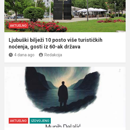
AKTUELNO
Ljubuški bilježi 10 posto više turističkih
noćenja, gosti iz 60-ak država
4 dana ago
Redakcija
AKTUELNO
IZDVOJENO