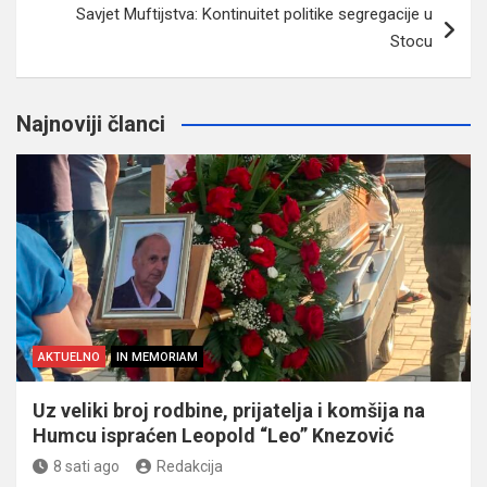
Savjet Muftijstva: Kontinuitet politike segregacije u
Stocu
Najnoviji članci
AKTUELNO
IN MEMORIAM
Uz veliki broj rodbine, prijatelja i komšija na
Humcu ispraćen Leopold “Leo” Knezović
8 sati ago
Redakcija