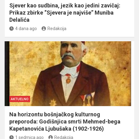
Sjever kao sudbina, jezik kao jedini zavičaj:
Prikaz zbirke “Sjevera je najviše” Muniba
Delalića
4 dana ago
Redakcija
AKTUELNO
Na horizontu bošnjačkog kulturnog
preporoda: Godišnjica smrti Mehmed-bega
Kapetanovića Ljubušaka (1902-1926)
1 sedmica ago
Redakcija