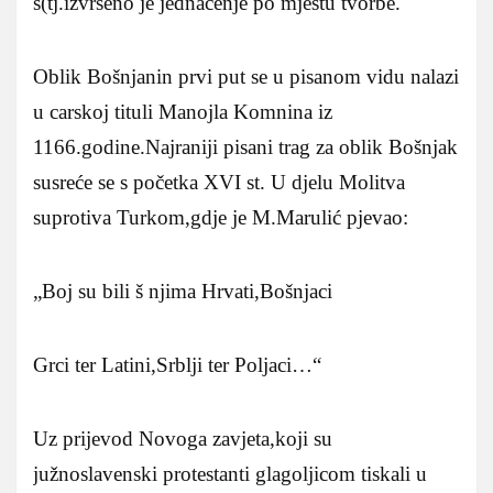
š(tj.izvršeno je jednačenje po mjestu tvorbe.
Oblik Bošnjanin prvi put se u pisanom vidu nalazi
u carskoj tituli Manojla Komnina iz
1166.godine.Najraniji pisani trag za oblik Bošnjak
susreće se s početka XVI st. U djelu Molitva
suprotiva Turkom,gdje je M.Marulić pjevao:
„Boj su bili š njima Hrvati,Bošnjaci
Grci ter Latini,Srblji ter Poljaci…“
Uz prijevod Novoga zavjeta,koji su
južnoslavenski protestanti glagoljicom tiskali u