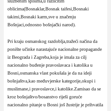
službenim spisima,u različitim
oblicima(Bosnaklar,Bosnak taifesi,Bosnaki
takimi,Bosnaki karm,sve u značenju
Bošnjaci,odnosno bošnjački narod).
Pri kraju osmanskog razdoblja,tražeći načina da
ponište učinke narastajuće nacionalne propagande
iz Beograda i Zagreba,koja je imala za cilj
nacionalno buđenje pravoslavaca i katolika u
Bosni,osmanska vlast pokušala je da na ideji
bošnjaštva,kao međuvjerske kategorije,okupi i
muslimane,i pravoslavce,i katolike.Zamisao da se
kroz bošnjaštvo/bosanstvo riješi goruće
nacionalno pitanje u Bosni još žustrije je prihvatila