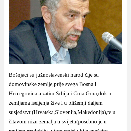
Bošnjaci su južnoslavenski narod čije su
domovinske zemlje,prije svega Bosna i
Hercegovina,a zatim Srbija i Crna Gora,dok u
zemljama iseljenja žive i u bližem,i daljem
susjedstvu(Hrvatska,Slovenija,Makedonija),te u
čitavom nizu zemalja u svijetu(posebno je u
ranijem razdoblju u tom smislu bila značajna