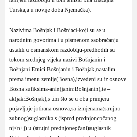
Turska,a u novije doba Njemačka).
Nazivima Bošnjak i Bošnjaci-koji su se u
narodnim govorima i u pismenom saobraćanju
ustalili u osmanskom razdoblju-predhodili su
tokom srednjeg vijeka nazivi Bošnjanin i
Bošnjani.Etnici Bošnjanin i Bošnjak,nastalim
prema imenu zemlje(Bosna),izvedeni su iz osnove
Bosna sufiksima-anin(janin:Bošnjanin),te –
ak(jak:Bošnjak),s tim što se u oba primjera
pojavljuje jotirana osnova,sa izmjenama(strujno
zubnog)suglasnika s (ispred prednjonepčanog
nj<n+j) u (strujni prednjonepčani)suglasnik