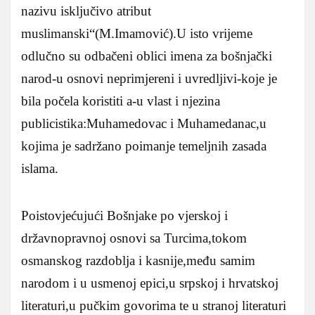
nazivu isključivo atribut
muslimanski“(M.Imamović).U isto vrijeme
odlučno su odbačeni oblici imena za bošnjački
narod-u osnovi neprimjereni i uvredljivi-koje je
bila počela koristiti a-u vlast i njezina
publicistika:Muhamedovac i Muhamedanac,u
kojima je sadržano poimanje temeljnih zasada
islama.
Poistovjećujući Bošnjake po vjerskoj i
državnopravnoj osnovi sa Turcima,tokom
osmanskog razdoblja i kasnije,među samim
narodom i u usmenoj epici,u srpskoj i hrvatskoj
literaturi,u pučkim govorima te u stranoj literaturi