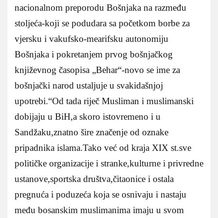
nacionalnom preporodu Bošnjaka na razmeđu
stoljeća-koji se podudara sa početkom borbe za
vjersku i vakufsko-mearifsku autonomiju
Bošnjaka i pokretanjem prvog bošnjačkog
književnog časopisa „Behar“-novo se ime za
bošnjački narod ustaljuje u svakidašnjoj
upotrebi.“Od tada riječ Musliman i muslimanski
dobijaju u BiH,a skoro istovremeno i u
Sandžaku,znatno šire značenje od oznake
pripadnika islama.Tako već od kraja XIX st.sve
političke organizacije i stranke,kulturne i privredne
ustanove,sportska društva,čitaonice i ostala
pregnuća i poduzeća koja se osnivaju i nastaju
među bosanskim muslimanima imaju u svom