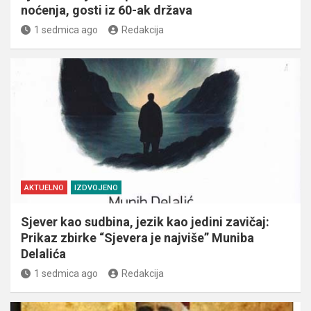
noćenja, gosti iz 60-ak država
1 sedmica ago
Redakcija
AKTUELNO
IZDVOJENO
Sjever kao sudbina, jezik kao jedini zavičaj:
Prikaz zbirke “Sjevera je najviše” Muniba
Delalića
1 sedmica ago
Redakcija