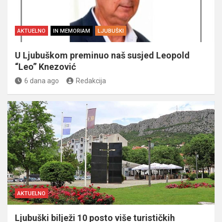
AKTUELNO
IN MEMORIAM
LJUBUŠKI
U Ljubuškom preminuo naš susjed Leopold
“Leo” Knezović
6 dana ago
Redakcija
AKTUELNO
Ljubuški bilježi 10 posto više turističkih