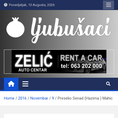
Skip
Ponedjeljak, 10 Augusta, 2026
to
content
Ljubušaci
Svom voljenom gradu
Home
2016
Novembar
9
Preselio Senad (Hazima ) Mahic