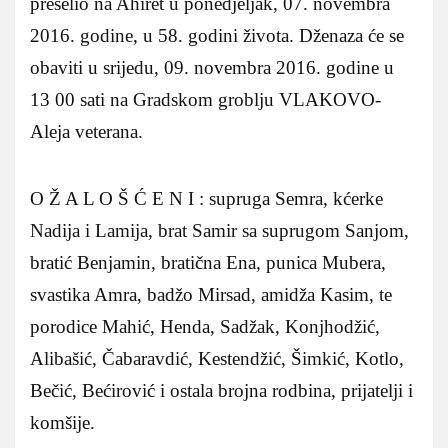
preselio na Ahiret u ponedjeljak, 07. novembra
2016. godine, u 58. godini života. Dženaza će se
obaviti u srijedu, 09. novembra 2016. godine u
13 00 sati na Gradskom groblju VLAKOVO-
Aleja veterana.
O Ž A L O Š Ć E N I : supruga Semra, kćerke
Nadija i Lamija, brat Samir sa suprugom Sanjom,
bratić Benjamin, bratična Ena, punica Mubera,
svastika Amra, badžo Mirsad, amidža Kasim, te
porodice Mahić, Henda, Sadžak, Konjhodžić,
Alibašić, Čabaravdić, Kestendžić, Šimkić, Kotlo,
Bečić, Bećirović i ostala brojna rodbina, prijatelji i
komšije.