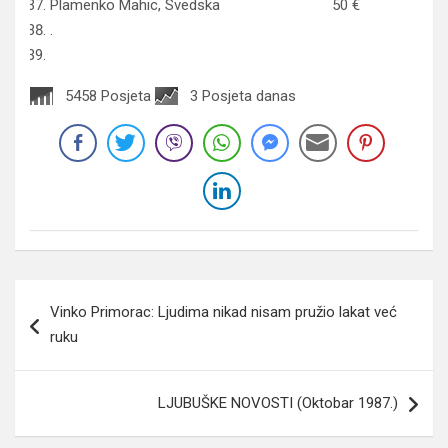
Plamenko Mahic, Svedska 50 €
.
5458 Posjeta
3 Posjeta danas
Navigacija
Vinko Primorac: Ljudima nikad nisam pružio lakat već
članaka
ruku
LJUBUŠKE NOVOSTI (Oktobar 1987.)