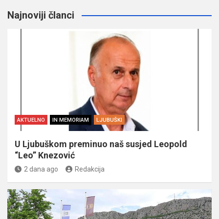
Najnoviji članci
AKTUELNO
IN MEMORIAM
LJUBUŠKI
U Ljubuškom preminuo naš susjed Leopold
“Leo” Knezović
2 dana ago
Redakcija