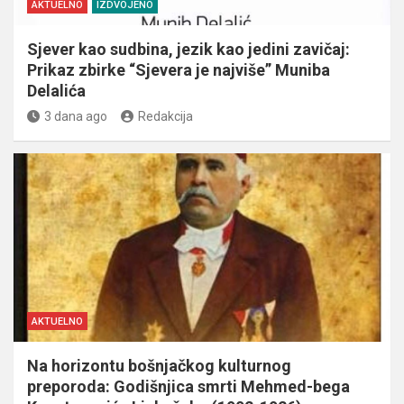
AKTUELNO
IZDVOJENO
Sjever kao sudbina, jezik kao jedini zavičaj:
Prikaz zbirke “Sjevera je najviše” Muniba
Delalića
3 dana ago
Redakcija
AKTUELNO
Na horizontu bošnjačkog kulturnog
preporoda: Godišnjica smrti Mehmed-bega