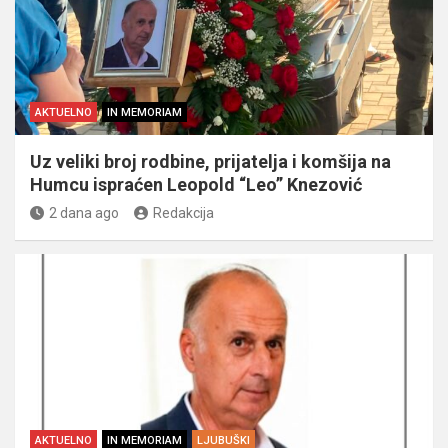
AKTUELNO
IN MEMORIAM
Uz veliki broj rodbine, prijatelja i komšija na
Humcu ispraćen Leopold “Leo” Knezović
2 dana ago
Redakcija
AKTUELNO
IN MEMORIAM
LJUBUŠKI