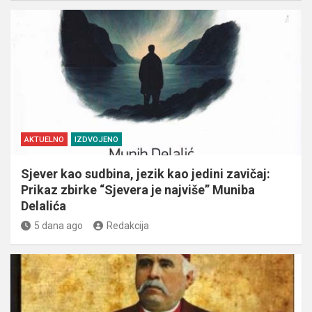
AKTUELNO
IZDVOJENO
Sjever kao sudbina, jezik kao jedini zavičaj:
Prikaz zbirke “Sjevera je najviše” Muniba
Delalića
5 dana ago
Redakcija