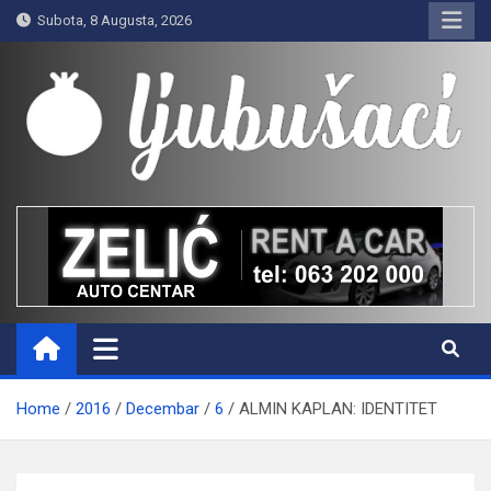
Skip
Subota, 8 Augusta, 2026
to
content
Ljubušaci
Svom voljenom gradu
Home
2016
Decembar
6
ALMIN KAPLAN: IDENTITET