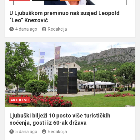
U Ljubuškom preminuo naš susjed Leopold
“Leo” Knezović
4 dana ago
Redakcija
AKTUELNO
Ljubuški bilježi 10 posto više turističkih
noćenja, gosti iz 60-ak država
5 dana ago
Redakcija