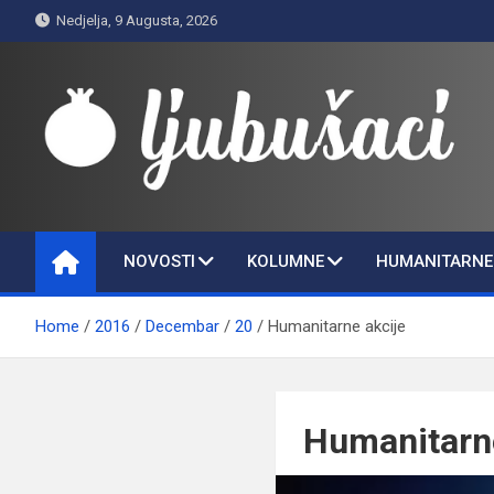
Skip
Nedjelja, 9 Augusta, 2026
to
content
Ljubušaci
Svom voljenom gradu
NOVOSTI
KOLUMNE
HUMANITARNE 
Home
2016
Decembar
20
Humanitarne akcije
Humanitarne