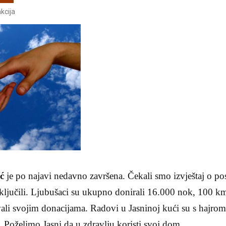
kcija
ć
je po najavi nedavno završena. Čekali smo izvještaj o po
zaključili. Ljubušaci su ukupno donirali 16.000 nok, 100 
ali svojim donacijama. Radovi u Jasninoj kući su s hajrom 
h. Poželimo Jasni da u zdravlju koristi svoj dom.