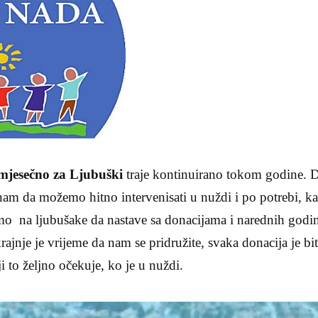
 mjesečno za Ljubuški
traje kontinuirano tokom godine. D
m da možemo hitno intervenisati u nuždi i po potrebi, kak
mo na ljubušake da nastave sa donacijama i narednih godin
krajnje je vrijeme da nam se pridružite, svaka donacija je bi
to željno očekuje, ko je u nuždi.