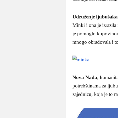
Udruženje ljubušaka
Minki i ona je izrazil
je pomoglo kupovinom 
mnogo obradovala i to
Nova Nada
, humanit
potrebštinama za ljub
zajednicu, koja je to 