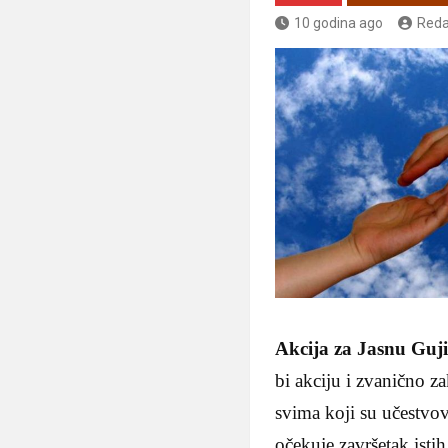
10 godina ago
Reda
Akcija za Jasnu Guji
bi akciju i zvanično 
svima koji su učestvov
očekuje završetak isti