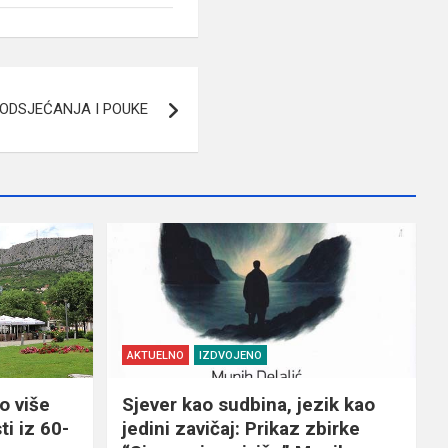
ODSJEĆANJA I POUKE
AKTUELNO
IZDVOJENO
o više
Sjever kao sudbina, jezik kao
ti iz 60-
jedini zavičaj: Prikaz zbirke