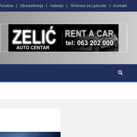
Početna
Obavještenja
Galerije
50 kruna za Ljubuški
Kontakt