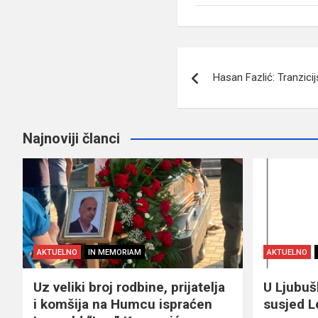
Navigacija
Hasan Fazlić: Tranzicij
članaka
Najnoviji članci
AKTUELNO
IN MEMORIAM
AKTUELNO
Uz veliki broj rodbine, prijatelja
U Ljubu
i komšija na Humcu ispraćen
susjed L