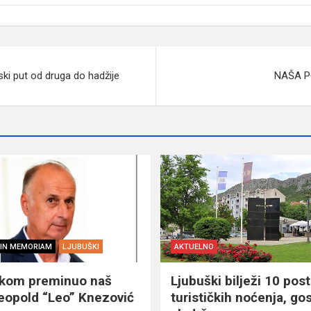
ski put od druga do hadžije
NAŠA P
IN MEMORIAM
LJUBUŠKI
AKTUELNO
škom preminuo naš
Ljubuški bilježi 10 post
eopold “Leo” Knezović
turističkih noćenja, gos