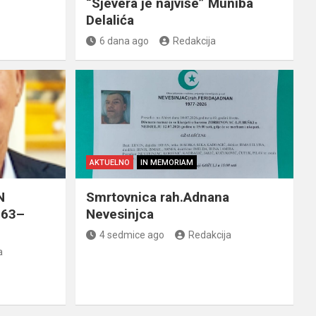
“Sjevera je najviše” Muniba
Delalića
6 dana ago
Redakcija
AKTUELNO
IN MEMORIAM
N
Smrtovnica rah.Adnana
963–
Nevesinjca
4 sedmice ago
Redakcija
a