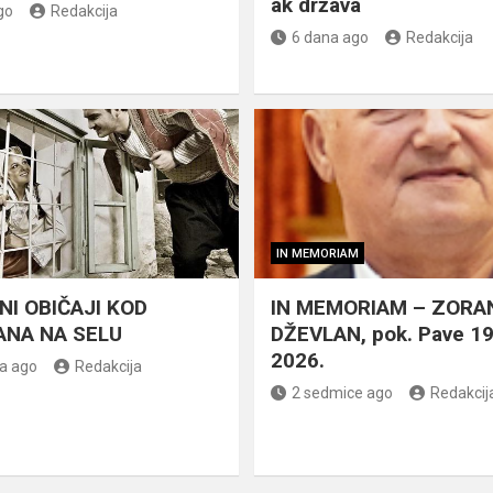
ak država
go
Redakcija
6 dana ago
Redakcija
IN MEMORIAM
NI OBIČAJI KOD
IN MEMORIAM – ZORA
NA NA SELU
DŽEVLAN, pok. Pave 1
2026.
a ago
Redakcija
2 sedmice ago
Redakcij