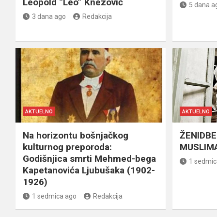
Leopold “Leo” Knezović
5 dana a
3 dana ago
Redakcija
AKTUELNO
AKTUELNO
Na horizontu bošnjačkog
ŽENIDBE
kulturnog preporoda:
MUSLIMA
Godišnjica smrti Mehmed-bega
1 sedmic
Kapetanovića Ljubušaka (1902-
1926)
1 sedmica ago
Redakcija