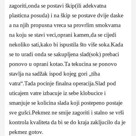
zagoriti,onda se postavi škip(ili adekvatna
plasticna posuda) i na škip se postave dvije daske
a na njih propusna vreca sa provrlim smokvama
na koju se stavi veci,oprani kamen,da se cijedi
nekoliko sati,kako bi ispustila što više soka.Kada
se to uradi onda se sakupljena slad(sok) prebaci
ponovo u oprani kotao.Ta tekucina se ponovo
stavlja na sadžak ispod kojeg gori „tiha
vatra“.Tada pocinje finalna operacija.Slad pod
uticajem vatre izbacuje iz sebe klobucice i
smanjuje se kolicina slada koji postepeno postaje
sve gušci.Pekmez ne smije zagoriti i stalno se vrši
kontrola kvaliteta da bi se do kraja zakljucilo da je
pekmez gotov.