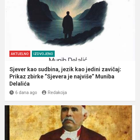
AKTUELNO
IZDVOJENO
Sjever kao sudbina, jezik kao jedini zavičaj:
Prikaz zbirke “Sjevera je najviše” Muniba
Delalića
6 dana ago
Redakcija