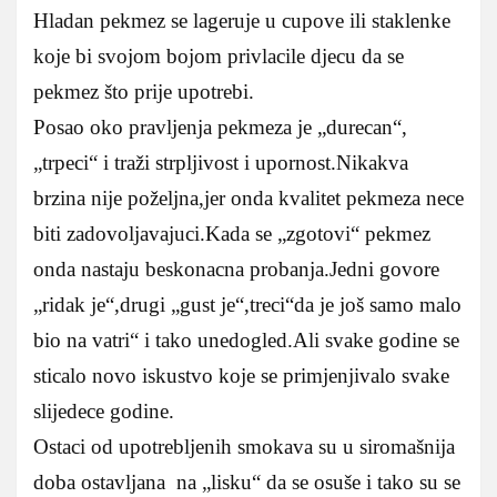
Hladan pekmez se lageruje u cupove ili staklenke
koje bi svojom bojom privlacile djecu da se
pekmez što prije upotrebi.
Posao oko pravljenja pekmeza je „durecan“,
„trpeci“ i traži strpljivost i upornost.Nikakva
brzina nije poželjna,jer onda kvalitet pekmeza nece
biti zadovoljavajuci.Kada se „zgotovi“ pekmez
onda nastaju beskonacna probanja.Jedni govore
„ridak je“,drugi „gust je“,treci“da je još samo malo
bio na vatri“ i tako unedogled.Ali svake godine se
sticalo novo iskustvo koje se primjenjivalo svake
slijedece godine.
Ostaci od upotrebljenih smokava su u siromašnija
doba ostavljana na „lisku“ da se osuše i tako su se