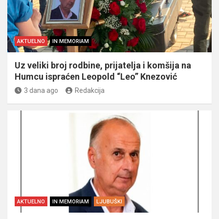
AKTUELNO
IN MEMORIAM
Uz veliki broj rodbine, prijatelja i komšija na
Humcu ispraćen Leopold “Leo” Knezović
3 dana ago
Redakcija
AKTUELNO
IN MEMORIAM
LJUBUŠKI