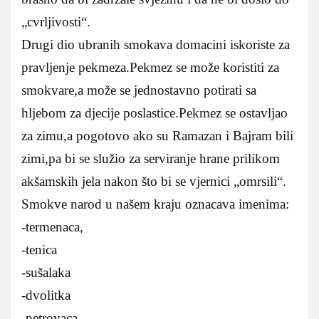
„cvrljivosti“.
Drugi dio ubranih smokava domacini iskoriste za
pravljenje pekmeza.Pekmez se može koristiti za
smokvare,a može se jednostavno potirati sa
hljebom za djecije poslastice.Pekmez se ostavljao
za zimu,a pogotovo ako su Ramazan i Bajram bili
zimi,pa bi se služio za serviranje hrane prilikom
akšamskih jela nakon što bi se vjernici „omrsili“.
Smokve narod u našem kraju oznacava imenima:
-termenaca,
-tenica
-sušalaka
-dvolitka
-petrovaca