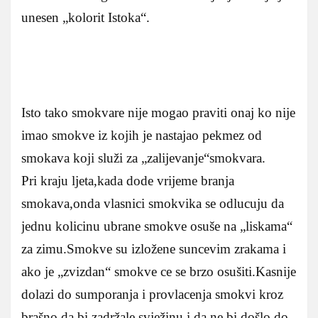
unesen „kolorit Istoka“.
Isto tako smokvare nije mogao praviti onaj ko nije
imao smokve iz kojih je nastajao pekmez od
smokava koji služi za „zalijevanje“smokvara.
Pri kraju ljeta,kada dode vrijeme branja
smokava,onda vlasnici smokvika se odlucuju da
jednu kolicinu ubrane smokve osuše na „liskama“
za zimu.Smokve su izložene suncevim zrakama i
ako je „zvizdan“ smokve ce se brzo osušiti.Kasnije
dolazi do sumporanja i provlacenja smokvi kroz
brašno da bi zadržale svježinu i da ne bi došlo do