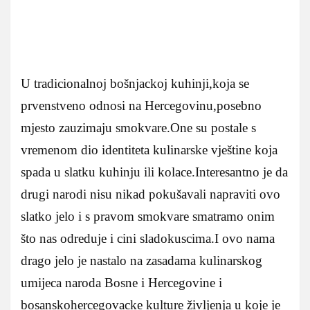
U tradicionalnoj bošnjackoj kuhinji,koja se
prvenstveno odnosi na Hercegovinu,posebno
mjesto zauzimaju smokvare.One su postale s
vremenom dio identiteta kulinarske vještine koja
spada u slatku kuhinju ili kolace.Interesantno je da
drugi narodi nisu nikad pokušavali napraviti ovo
slatko jelo i s pravom smokvare smatramo onim
što nas odreduje i cini sladokuscima.I ovo nama
drago jelo je nastalo na zasadama kulinarskog
umijeca naroda Bosne i Hercegovine i
bosanskohercegovacke kulture življenja u koje je