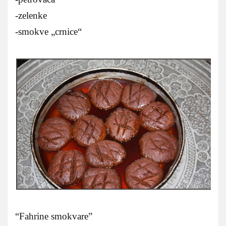
-zelenke
-smokve „crnice“
“Fahrine smokvare”