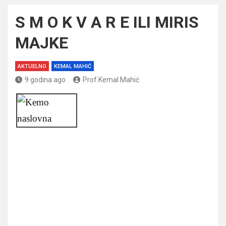
S M O K V A R E ILI MIRIS
MAJKE
AKTUELNO
KEMAL MAHIĆ
9 godina ago
Prof.Kemal Mahić