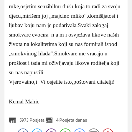
ruke,osjetim senzibilnu dušu koja to radi za svoju
djecu,mirišem joj „majcino mliko“,domišljatost i
ljubav koju nam je podarivala.Svaki zalogaj
smokvare evocira n a m i osvježava likove naših
života na lokalitetima koji su nas formirali ispod
„smokvinog hlada“.Smokvare me vracaju u
prošlost i tada mi oživljavaju likove roditelja koji
su nas napustili.
Vjerovatno,i Vi osjetite isto,poštovani citatelji!
Kemal Mahic
5973 Posjeta
4 Posjeta danas