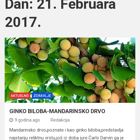
Dan:
21. Februara
2017.
AKTUELNO
ZDRAVLJE
GINKO BILOBA-MANDARINSKO DRVO
9 godina ago
Redakcija
Mandarinsko drvo,poznate i kao ginko biloba,predstavlja
najstariju reliktnu vrstu,još iz doba jure.Čarls Darvin ga je