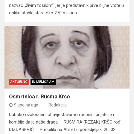
nazvao „živim fosilom“, jer je predstavnik prve biljne vrste u
obliku stabla,stare oko 270 miliona…
AKTUELNO
IN MEMORIAM
Osmrtnica r. Rusma Krso
9 godina ago
Redakcija
Duboko ožalošćeni obavještavamo rodbinu, prijatelje i
komšije da je naša draga RUSMIRA (REZAK) KRŠO rođ.
DIZDAREVIĆ Preselila na Ahiret u ponedjeljak, 20. 02.