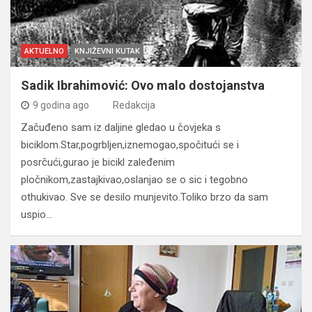
AKTUELNO
KNJIŽEVNI KUTAK
Sadik Ibrahimović: Ovo malo dostojanstva
9 godina ago
Redakcija
Začuđeno sam iz daljine gledao u čovjeka s
biciklom.Star,pogrbljen,iznemogao,spočitući se i
posrčući,gurao je bicikl zaleđenim
pločnikom,zastajkivao,oslanjao se o sic i tegobno
othukivao. Sve se desilo munjevito.Toliko brzo da sam
uspio…