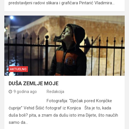
predstavljeni radovi slikara i grafičara Pintarić Vladimira…
AKTUELNO
DUŠA ZEMLJE MOJE
9 godina ago
Redakcija
Fotografija: “Dječak pored Konjičke
ćuprije” Vehid Šišić fotograf iz Konjica Šta je to, kada
duša boli? pita, a znam da dušu isto ima Dijete, što naučih
samo da…