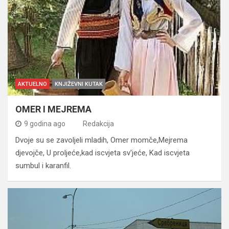
AKTUELNO
KNJIŽEVNI KUTAK
OMER I MEJREMA
9 godina ago
Redakcija
Dvoje su se zavoljeli mladih, Omer momče,Mejrema
djevojče, U proljeće,kad iscvjeta sv'jeće, Kad iscvjeta
sumbul i karanfil.