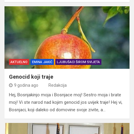
AKTUELNO
EMINA JAKIĆ
LJUBUŠACI ŠIROM SVIJETA
Genocid koji traje
9 godina ago
Redakcija
Hej, Bosnjakinjo moja i Bosnjace moj! Sestro moja i brate
moj! Vi ste narod nad kojim genocid jos uvijek traje! Hej vi,
Bosnjaci, koji daleko od domovine svoje zivite, a…