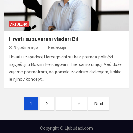
AKTUELNO
Hrvati su suvereni vladari BiH
9 godina ago
Redakcija
Hrvati u zapadnoj Hercegovini su bez premca politički
najvještiji u Bosni i Hercegovini. I ne samo u njoj. Već duže
vrijeme posmatram, sa pomalo zavidnim divljenjem, koliko
je njihov koncept…
Navigacija
1
2
…
6
Next
člancima
Copyright © Ljubušaci.com