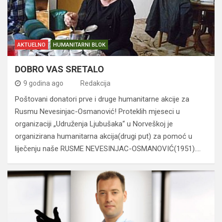
AKTUELNO
HUMANITARNI BLOK
DOBRO VAS SRETALO
9 godina ago
Redakcija
Poštovani donatori prve i druge humanitarne akcije za
Rusmu Nevesinjac-Osmanović! Proteklih mjeseci u
organizaciji „Udruženja Ljubušaka“ u Norveškoj je
organizirana humanitarna akcija(drugi put) za pomoć u
liječenju naše RUSME NEVESINJAC-OSMANOVIĆ(1951).…