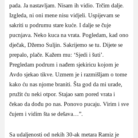
pada. Ja nastavljam. Nisam ih vidio. Trčim dalje.
Izgleda, ni oni mene nisu vidjeli. Uspijevam se
sakriti u podrumu stare kuće. I dalje se čuje
pucnjava. Neko kuca na vrata. Pogledam, kad ono
dječak, Džemo Suljin. Sakrijemo se tu. Dijete se
prepalo, plače. Kažem mu: ‘Sjedi i šuti’.
Pregledam podrum i nađem sjekiricu kojom je
Avdo sjekao tikve. Uzmem je i razmišljam o tome
kako ću nas njome braniti. Šta god da mi urade,
pružit ću neki otpor. Stajao sam pored vrata i
čekao da dođu po nas. Ponovo pucaju. Virim i sve
čujem i vidim šta se dešava…”.
Sa udaljenosti od nekih 30-ak metara Ramiz je