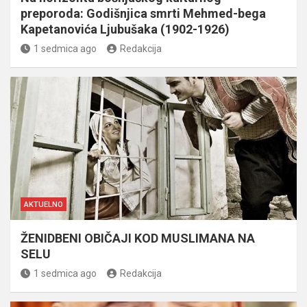
preporoda: Godišnjica smrti Mehmed-bega
Kapetanovića Ljubušaka (1902-1926)
1 sedmica ago
Redakcija
AKTUELNO
ŽENIDBENI OBIČAJI KOD MUSLIMANA NA
SELU
1 sedmica ago
Redakcija