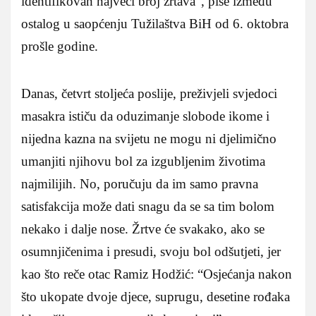
identifikovan najveći broj žrtava”, piše između
ostalog u saopćenju Tužilaštva BiH od 6. oktobra
prošle godine.
Danas, četvrt stoljeća poslije, preživjeli svjedoci
masakra ističu da oduzimanje slobode ikome i
nijedna kazna na svijetu ne mogu ni djelimično
umanjiti njihovu bol za izgubljenim životima
najmilijih. No, poručuju da im samo pravna
satisfakcija može dati snagu da se sa tim bolom
nekako i dalje nose. Žrtve će svakako, ako se
osumnjičenima i presudi, svoju bol odšutjeti, jer
kao što reče otac Ramiz Hodžić: “Osjećanja nakon
što ukopate dvoje djece, suprugu, desetine rođaka