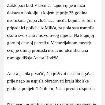
Zaklopači kod Vlasenice najnoviji je u nizu
dokaza o pokolju u kojem je prije 25 godina
naoružana grupa zločinaca, među kojima su bili i
pripadnici policije iz Milića, za pola sata usmrtila
skoro svo stanovništvo ovog mjesta. Na krajnjoj
gornjoj desnoj parceli u Memorijalnom mezarju
svoj je smiraj pronašla nedavno identificirana
osmogodišnja Anesa Hodžić.
Anesa je bila prvačić, čiji je život nasilno ugašen
prije nego se uspjela obradovati kraju školske
godine, podjeli đačkih knjižica i prvom raspustu.
Na njenoj posmrtnici među ožalošćenima samo je