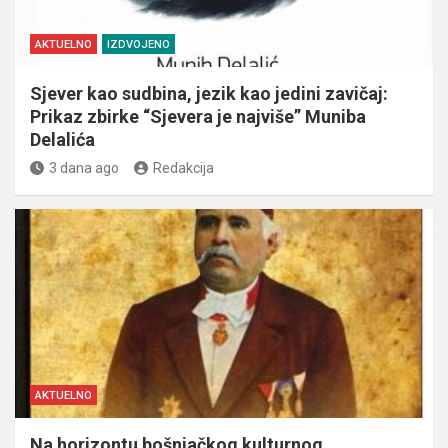
AKTUELNO
IZDVOJENO
Sjever kao sudbina, jezik kao jedini zavičaj:
Prikaz zbirke “Sjevera je najviše” Muniba
Delalića
3 dana ago
Redakcija
AKTUELNO
Na horizontu bošnjačkog kulturnog