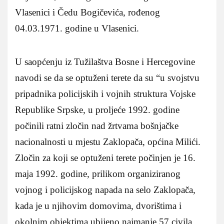
Vlasenici i Čedu Bogičevića, rođenog
04.03.1971. godine u Vlasenici.
U saopćenju iz Tužilaštva Bosne i Hercegovine
navodi se da se optuženi terete da su “u svojstvu
pripadnika policijskih i vojnih struktura Vojske
Republike Srpske, u proljeće 1992. godine
počinili ratni zločin nad žrtvama bošnjačke
nacionalnosti u mjestu Zaklopača, općina Milići.
Zločin za koji se optuženi terete počinjen je 16.
maja 1992. godine, prilikom organiziranog
vojnog i policijskog napada na selo Zaklopača,
kada je u njihovim domovima, dvorištima i
okolnim objektima ubijeno najmanje 57 civila