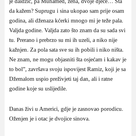
je daidžić, pa Muhamed, žena, dvoje djece… Šta
da kažem? Suprugu i sina ukopao sam prije osam
godina, ali dženaza kćerki mnogo mi je teže pala.
Valjda godine. Valjda zato što znam da su sada svi
tu. Prerano i prebrzo su mi ih uzeli, a niko nije
kažnjen. Za pola sata sve su ih pobili i niko ništa.
Ne znam, ne mogu objasniti šta osjećam i kakav je
to bol”, završava svoju ispovijest Ramiz, koji je sa
Džemalom uspio preživjeti taj dan, ali i ratne
godine koje su uslijedile.
Danas živi u Americi, gdje je zasnovao porodicu.
Oženjen je i otac je dvojice sinova.