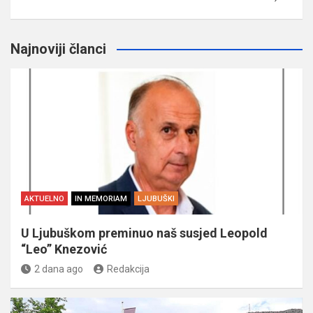
Najnoviji članci
AKTUELNO
IN MEMORIAM
LJUBUŠKI
U Ljubuškom preminuo naš susjed Leopold
“Leo” Knezović
2 dana ago
Redakcija