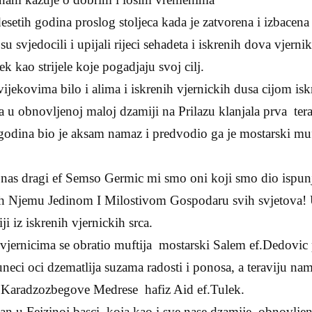
setih godina proslog stoljeca kada je zatvorena i izbacena
su svjedocili i upijali rijeci sehadeta i iskrenih dova vjerni
ek kao strijele koje pogadjaju svoj cilj.
vijekovima bilo i alima i iskrenih vjernickih dusa cijom 
u obnovljenoj maloj dzamiji na Prilazu klanjala prva tera
odina bio je aksam namaz i predvodio ga je mostarski muf
ce nas dragi ef Semso Germic mi smo oni koji smo dio ispun
ih Njemu Jedinom I Milostivom Gospodaru svih svjetova!
i iz iskrenih vjernickih srca.
vjernicima se obratio muftija mostarski Salem ef.Dedovic
ci oci dzematlija suzama radosti i ponosa, a teraviju nam
 Karadzozbegove Medrese hafiz Aid ef.Tulek.
rzan u Fejzinoj basci, koja kao i sve nase dzamije, obnovlje