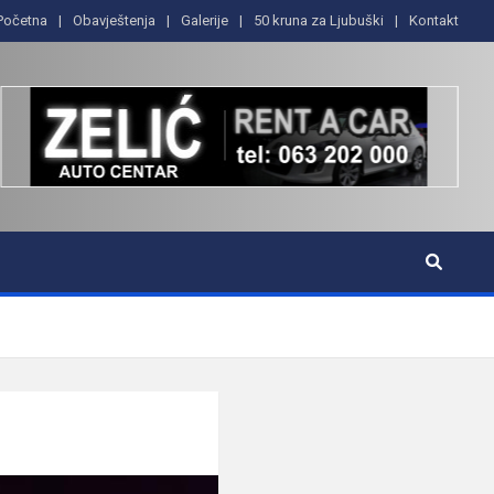
Početna
Obavještenja
Galerije
50 kruna za Ljubuški
Kontakt