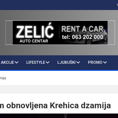
AKCIJE
LIFESTYLE
LJUBUŠKI
PROMO
mija
 obnovljena Krehica dzamija