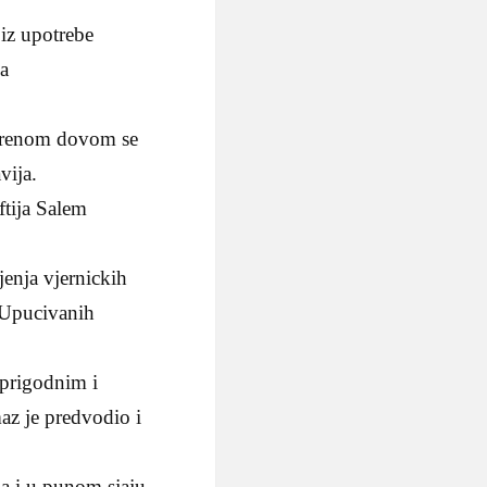
 iz upotrebe
ka
iskrenom dovom se
vija.
tija Salem
jenja vjernickih
 Upucivanih
 prigodnim i
az je predvodio i
na i u punom sjaju