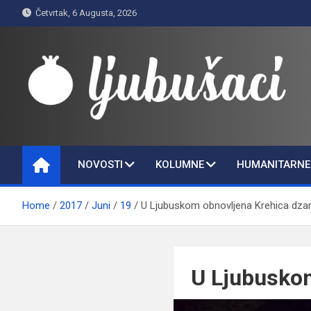
Skip
Četvrtak, 6 Augusta, 2026
to
content
Ljubušaci
Svom voljenom gradu
NOVOSTI
KOLUMNE
HUMANITARNE 
Home
2017
Juni
19
U Ljubuskom obnovljena Krehica dza
U Ljubuskom