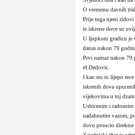
O vremenu davnih tride
Prije toga njeni zidovi 
te iskrene dove su uvij
U ljupkom gradicu je 
danas nakon 79 godina 
Prvi namaz nakon 79.g
ef.Dedovic.
I kao sto to lijepo re
iskrenih dova upucen
vijekovima u toj dzamij
Ushicenim i radosnim 
nadahnutim vazom, pune
dovu proucio direktor
Zajednicki iftar je od