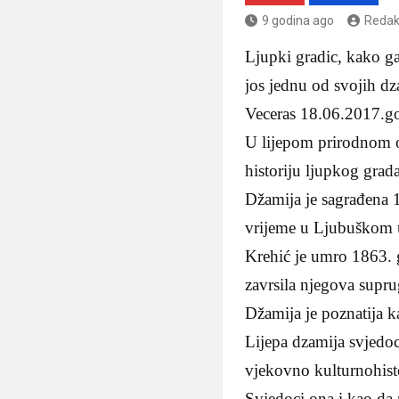
9 godina ago
Redak
Ljupki gradic, kako g
jos jednu od svojih dz
Veceras 18.06.2017.g
U lijepom prirodnom o
historiju ljupkog grad
Džamija je sagrađena 1
vrijeme u Ljubuškom u
Krehić je umro 1863. g
zavrsila njegova supr
Džamija je poznatija 
Lijepa dzamija svjedo
vjekovno kulturnohist
Svjedoci ona i kao da