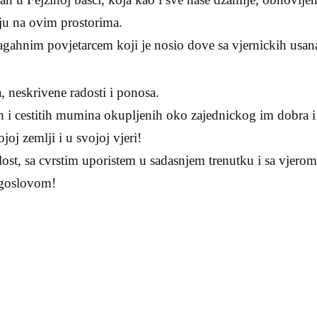
nju na ovim prostorima.
 lagahnim povjetarcem koji je nosio dove sa vjernickih usana
 neskrivene radosti i ponosa.
h i cestitih mumina okupljenih oko zajednickog im dobra i 
joj zemlji i u svojoj vjeri!
ost, sa cvrstim uporistem u sadasnjem trenutku i sa vjero
agoslovom!