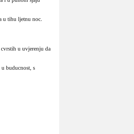
 u tihu ljetnu noc.
cvrstih u uvjerenju da
m u buducnost, s