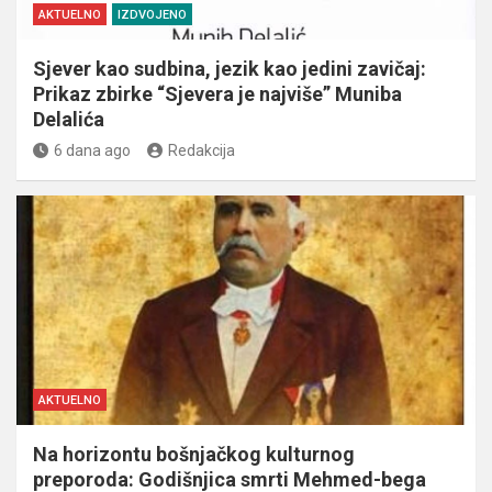
AKTUELNO
IZDVOJENO
Sjever kao sudbina, jezik kao jedini zavičaj:
Prikaz zbirke “Sjevera je najviše” Muniba
Delalića
6 dana ago
Redakcija
AKTUELNO
Na horizontu bošnjačkog kulturnog
preporoda: Godišnjica smrti Mehmed-bega