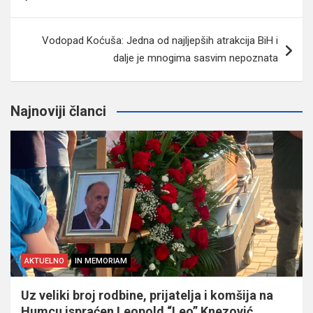
članaka
Vodopad Koćuša: Jedna od najljepših atrakcija BiH i
dalje je mnogima sasvim nepoznata
Najnoviji članci
AKTUELNO
IN MEMORIAM
Uz veliki broj rodbine, prijatelja i komšija na
Humcu ispraćen Leopold “Leo” Knezović