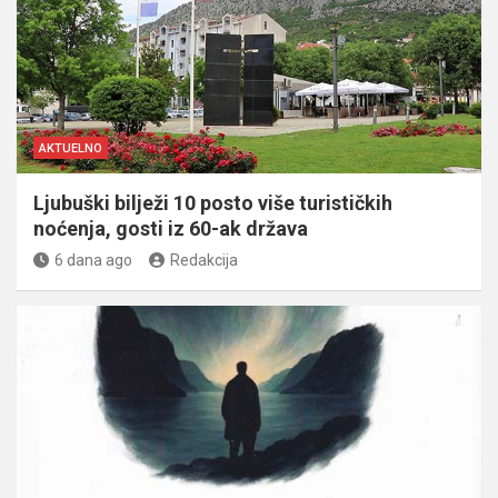
AKTUELNO
Ljubuški bilježi 10 posto više turističkih
noćenja, gosti iz 60-ak država
6 dana ago
Redakcija