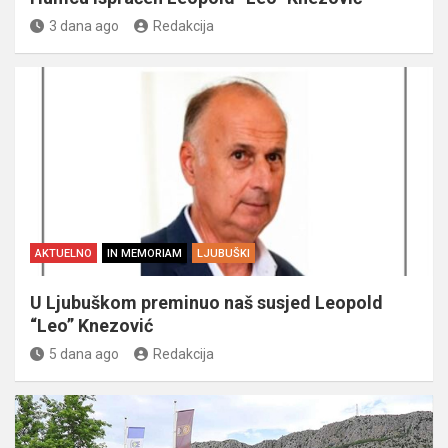
3 dana ago
Redakcija
AKTUELNO
IN MEMORIAM
LJUBUŠKI
U Ljubuškom preminuo naš susjed Leopold
“Leo” Knezović
5 dana ago
Redakcija