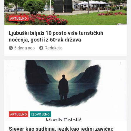
AKTUELNO
Ljubuški bilježi 10 posto više turističkih
noćenja, gosti iz 60-ak država
5 dana ago
Redakcija
AKTUELNO
IZDVOJENO
Sjever kao sudbina, jezik kao jedini zavičaj: