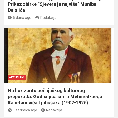
Prikaz zbirke “Sjevera je najviše” Muniba
Delalića
5 dana ago
Redakcija
AKTUELNO
Na horizontu bošnjačkog kulturnog
preporoda: Godišnjica smrti Mehmed-bega
Kapetanovića Ljubušaka (1902-1926)
1 sedmica ago
Redakcija