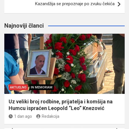
Kazandžija se prepoznaje po zvuku čekića
Najnoviji članci
AKTUELNO
IN MEMORIAM
Uz veliki broj rodbine, prijatelja i komšija na
Humcu ispraćen Leopold “Leo” Knezović
1 dan ago
Redakcija