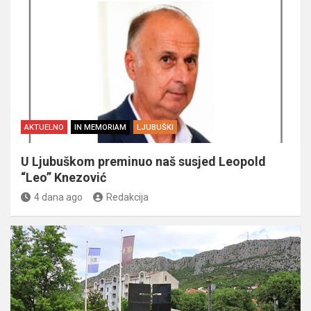
AKTUELNO
IN MEMORIAM
LJUBUŠKI
U Ljubuškom preminuo naš susjed Leopold
“Leo” Knezović
4 dana ago
Redakcija