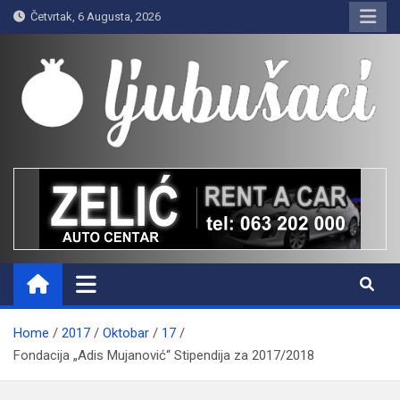
Skip
Četvrtak, 6 Augusta, 2026
to
content
Ljubušaci
Svom voljenom gradu
Home
2017
Oktobar
17
Fondacija „Adis Mujanović“ Stipendija za 2017/2018