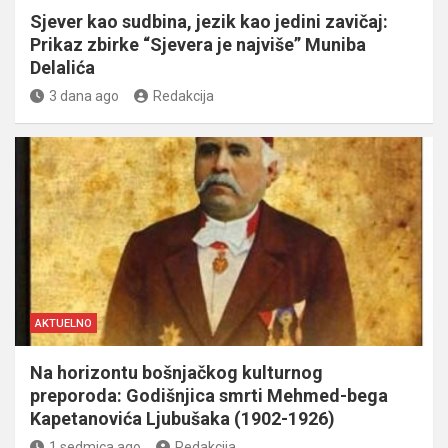
Sjever kao sudbina, jezik kao jedini zavičaj:
Prikaz zbirke “Sjevera je najviše” Muniba
Delalića
3 dana ago
Redakcija
AKTUELNO
Na horizontu bošnjačkog kulturnog
preporoda: Godišnjica smrti Mehmed-bega
Kapetanovića Ljubušaka (1902-1926)
1 sedmica ago
Redakcija