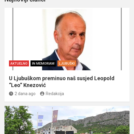
AKTUELNO
IN MEMORIAM
LJUBUŠKI
U Ljubuškom preminuo naš susjed Leopold
“Leo” Knezović
2 dana ago
Redakcija