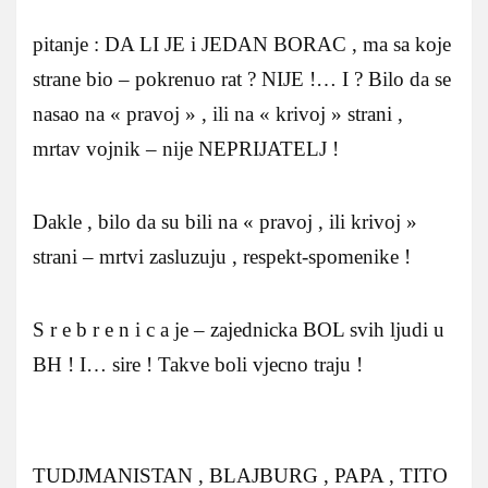
pitanje : DA LI JE i JEDAN BORAC , ma sa koje
strane bio – pokrenuo rat ? NIJE !… I ? Bilo da se
nasao na « pravoj » , ili na « krivoj » strani ,
mrtav vojnik – nije NEPRIJATELJ !
Dakle , bilo da su bili na « pravoj , ili krivoj »
strani – mrtvi zasluzuju , respekt-spomenike !
S r e b r e n i c a je – zajednicka BOL svih ljudi u
BH ! I… sire ! Takve boli vjecno traju !
TUDJMANISTAN , BLAJBURG , PAPA , TITO