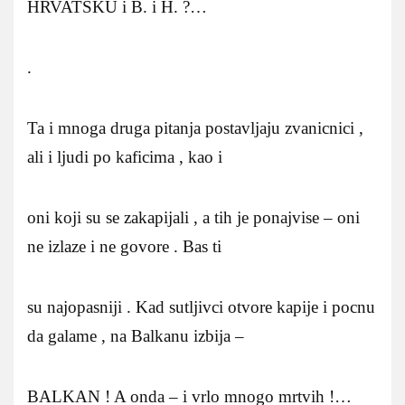
HRVATSKU i B. i H. ?…
.
Ta i mnoga druga pitanja postavljaju zvanicnici ,
ali i ljudi po kaficima , kao i
oni koji su se zakapijali , a tih je ponajvise – oni
ne izlaze i ne govore . Bas ti
su najopasniji . Kad sutljivci otvore kapije i pocnu
da galame , na Balkanu izbija –
BALKAN ! A onda – i vrlo mnogo mrtvih !…