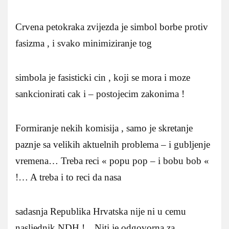
Crvena petokraka zvijezda je simbol borbe protiv
fasizma , i svako minimiziranje tog
simbola je fasisticki cin , koji se mora i moze
sankcionirati cak i – postojecim zakonima !
Formiranje nekih komisija , samo je skretanje
paznje sa velikih aktuelnih problema – i gubljenje
vremena… Treba reci « popu pop – i bobu bob «
!… A treba i to reci da nasa
sadasnja Republika Hrvatska nije ni u cemu
nasljednik NDH !…Niti je odgovorna za