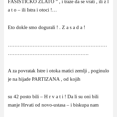
FASISTICKO ZLATO ” , i traze da se vrati , ili z l
a t o – ili Istra i otoci !…
Eto dokle smo dogurali ! . Z a s a d a !
……………………………………………………
………………………………………….
A za povratak Istre i otoka matici zemlji , poginulo
je na hijade PARTIZANA , od kojih
su 42 posto bili – H r v a t i ! Da li su oni bili
manje Hrvati od novo-ustasa – i biskupa nam