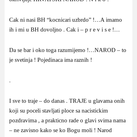
Cak ni nasi BH “kocnicari uzbrdo” !…A imamo
ih i mi u BH dovoljno . Cak i – p r e v i s e !…
Da se bar i oko toga razumijemo !…NAROD – to
je svetinja ! Pojedinaca ima raznih !
.
I sve to traje – do danas . TRAJE u glavama onih
koji su poceli stavljati ploce sa nacistickim
pozdravima , a prakticno rade o glavi svima nama
– ne zavisno kako se ko Bogu moli ! Narod