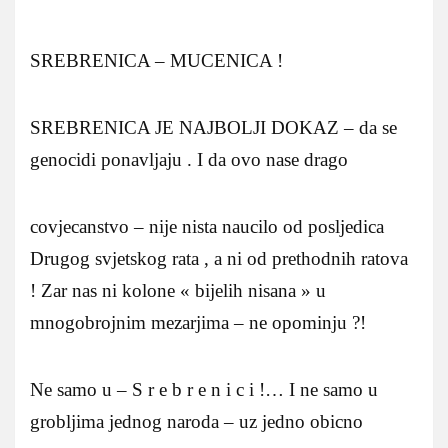
SREBRENICA – MUCENICA !
SREBRENICA JE NAJBOLJI DOKAZ – da se
genocidi ponavljaju . I da ovo nase drago
covjecanstvo – nije nista naucilo od posljedica
Drugog svjetskog rata , a ni od prethodnih ratova
! Zar nas ni kolone « bijelih nisana » u
mnogobrojnim mezarjima – ne opominju ?!
Ne samo u – S r e b r e n i c i !… I ne samo u
grobljima jednog naroda – uz jedno obicno