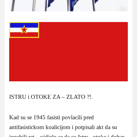
ISTRU i OTOKE ZA – ZLATO ?!.
Kad su se 1945 fasisti povlacili pred
antifasistickom koalicijom i potpisali akt da su
izgubili rat – vidjelo se da su Istru , otoke i dobar