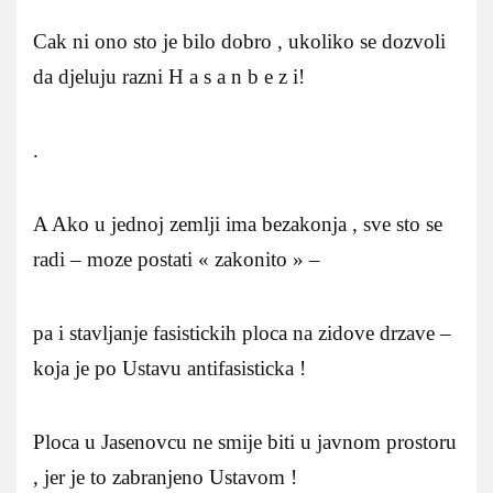
Cak ni ono sto je bilo dobro , ukoliko se dozvoli
da djeluju razni H a s a n b e z i!
.
A Ako u jednoj zemlji ima bezakonja , sve sto se
radi – moze postati « zakonito » –
pa i stavljanje fasistickih ploca na zidove drzave –
koja je po Ustavu antifasisticka !
Ploca u Jasenovcu ne smije biti u javnom prostoru
, jer je to zabranjeno Ustavom !