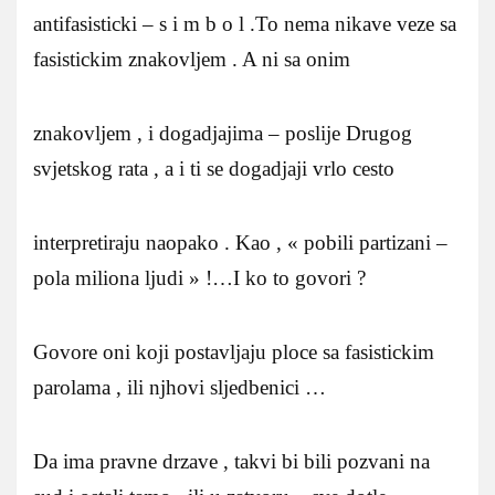
antifasisticki – s i m b o l .To nema nikave veze sa
fasistickim znakovljem . A ni sa onim
znakovljem , i dogadjajima – poslije Drugog
svjetskog rata , a i ti se dogadjaji vrlo cesto
interpretiraju naopako . Kao , « pobili partizani –
pola miliona ljudi » !…I ko to govori ?
Govore oni koji postavljaju ploce sa fasistickim
parolama , ili njhovi sljedbenici …
Da ima pravne drzave , takvi bi bili pozvani na