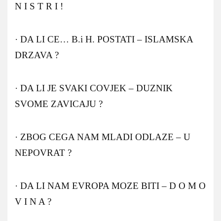
N I S T R I !
· DA LI CE… B.i H. POSTATI – ISLAMSKA
DRZAVA ?
· DA LI JE SVAKI COVJEK – DUZNIK
SVOME ZAVICAJU ?
· ZBOG CEGA NAM MLADI ODLAZE – U
NEPOVRAT ?
· DA LI NAM EVROPA MOZE BITI – D O M O
V I N A ?