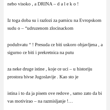
nebo visoko , a DRINA – d a l e k o !
Iz toga doba su i razlozi za parnicu na Evropskom
sudu o – “udruzenom zlocinackom
poduhvatu “ ! Presuda ce biti uskoro objavljena , a
sigurno ce biti i prekretnica na putu
za neke druge istine , koje ce uci – u historiju
prostora bivse Jugoslavije . Kao sto je
istina i to da ja pisem ove redove , samo zato da bi
vas motivirao – na razmisljanje !…