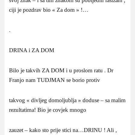
svoj znak – i sa tim znakom su pobijedili fasizam ,
ciji je pozdrav bio « Za dom » !…
.
DRINA i ZA DOM
Bilo je takvih ZA DOM i u proslom ratu . Dr
Franjo nam TUDJMAN se borio protiv
takvog « divljeg domoljublja » doduse – sa malim
rezultatima! Bio je covjek mnogo
zauzet – kako sto prije stici na…DRINU ! Ali ,