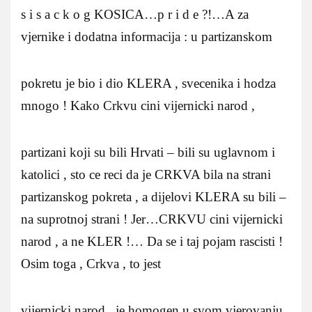
s i s a c k o g KOSICA…p r i d e ?!…A za
vjernike i dodatna informacija : u partizanskom
pokretu je bio i dio KLERA , svecenika i hodza
mnogo ! Kako Crkvu cini vijernicki narod ,
partizani koji su bili Hrvati – bili su uglavnom i
katolici , sto ce reci da je CRKVA bila na strani
partizanskog pokreta , a dijelovi KLERA su bili –
na suprotnoj strani ! Jer…CRKVU cini vijernicki
narod , a ne KLER !… Da se i taj pojam rascisti !
Osim toga , Crkva , to jest
vijernicki narod , je homogen u svom vjerovanju