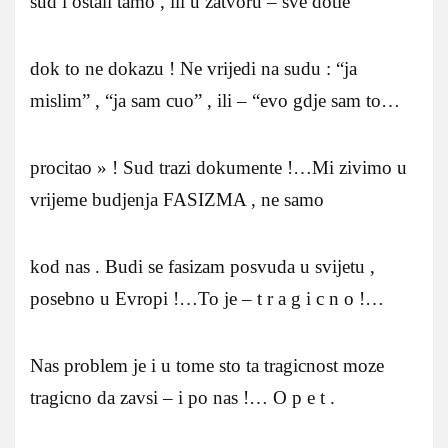
sud i ostali tamo , ili u zatvoru – sve dotle
dok to ne dokazu ! Ne vrijedi na sudu : “ja
mislim” , “ja sam cuo” , ili – “evo gdje sam to…
procitao » ! Sud trazi dokumente !…Mi zivimo u
vrijeme budjenja FASIZMA , ne samo
kod nas . Budi se fasizam posvuda u svijetu ,
posebno u Evropi !…To je – t r a g i c n o !…
Nas problem je i u tome sto ta tragicnost moze
tragicno da zavsi – i po nas !… O p e t .