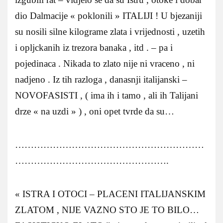
dio Dalmacije « poklonili » ITALIJI ! U bjezaniji
su nosili silne kilograme zlata i vrijednosti , uzetih
i opljckanih iz trezora banaka , itd . – pa i
pojedinaca . Nikada to zlato nije ni vraceno , ni
nadjeno . Iz tih razloga , danasnji italijanski –
NOVOFASISTI , ( ima ih i tamo , ali ih Talijani
drze « na uzdi » ) , oni opet tvrde da su…
……………………………………………………
………………………………………….
« ISTRA I OTOCI – PLACENI ITALIJANSKIM
ZLATOM , NIJE VAZNO STO JE TO BILO…