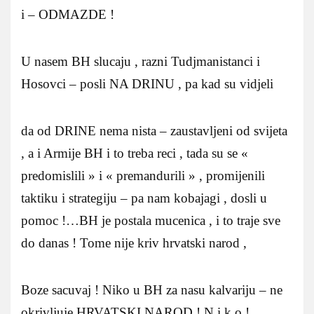
i – ODMAZDE !
U nasem BH slucaju , razni Tudjmanistanci i
Hosovci – posli NA DRINU , pa kad su vidjeli
da od DRINE nema nista – zaustavljeni od svijeta
, a i Armije BH i to treba reci , tada su se «
predomislili » i « premandurili » , promijenili
taktiku i strategiju – pa nam kobajagi , dosli u
pomoc !…BH je postala mucenica , i to traje sve
do danas ! Tome nije kriv hrvatski narod ,
Boze sacuvaj ! Niko u BH za nasu kalvariju – ne
okrivljuje HRVATSKI NAROD ! N i k o !