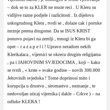
– dok se to za KLER ne moze reci . U Kleru su
vidljive razne podjele i razlicitosti . Iz dijelova
uskogrudnog Klera , tvrdi se , dolaze cak i poruke
mrznje prema drugome. Da se ISUS KRIST
ponovo pojavi na zemlji , mnogi iz Klera bi ga
opet – r a z a p e l i ! Upravo neradom nekih
Klerikalaca , vijernici se okrecu drugim religijama
, pa i JAHOVINIM SVJEDOCIMA , koji – kako
se tvrdi , « krste » svake godine – novih 300.000
Jehovinih svjedoka ! Tome doprinosi mito i
korupcija u drustvu , siromastvo , neznanje , te
nedovoljan uticaj vijernika ( dakle – Crkve ) – na
odluke KLERA !