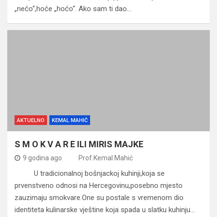
„nećo“,hoće „hoćo“. Ako sam ti dao…
AKTUELNO
KEMAL MAHIĆ
S M O K V A R E ILI MIRIS MAJKE
9 godina ago
Prof.Kemal Mahić
U tradicionalnoj bošnjackoj kuhinji,koja se
prvenstveno odnosi na Hercegovinu,posebno mjesto
zauzimaju smokvare.One su postale s vremenom dio
identiteta kulinarske vještine koja spada u slatku kuhinju…