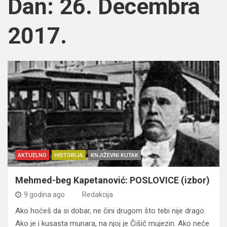
Dan:
26. Decembra
2017.
AKTUELNO
HISTORIJA
KNJIŽEVNI KUTAK
Mehmed-beg Kapetanović: POSLOVICE (izbor)
9 godina ago
Redakcija
Ako hoćeš da si dobar, ne čini drugom što tebi nije drago.
Ako je i kusasta munara, na njoj je Čišić mujezin. Ako neće