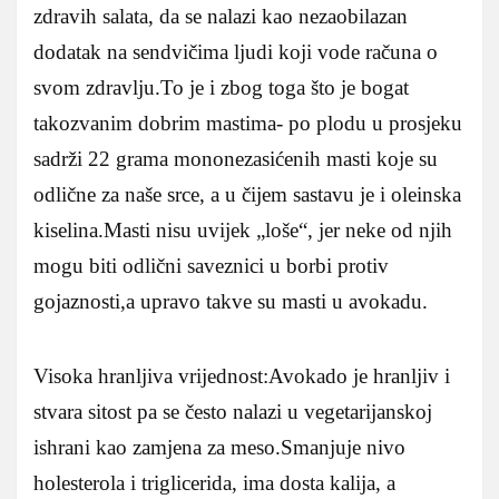
zdravih salata, da se nalazi kao nezaobilazan
dodatak na sendvičima ljudi koji vode računa o
svom zdravlju.To je i zbog toga što je bogat
takozvanim dobrim mastima- po plodu u prosjeku
sadrži 22 grama mononezasićenih masti koje su
odlične za naše srce, a u čijem sastavu je i oleinska
kiselina.Masti nisu uvijek „loše“, jer neke od njih
mogu biti odlični saveznici u borbi protiv
gojaznosti,a upravo takve su masti u avokadu.
Visoka hranljiva vrijednost:Avokado je hranljiv i
stvara sitost pa se često nalazi u vegetarijanskoj
ishrani kao zamjena za meso.Smanjuje nivo
holesterola i triglicerida, ima dosta kalija, a