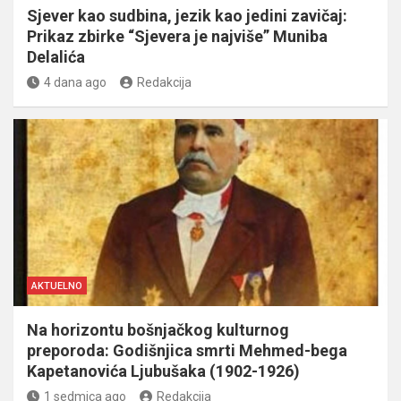
Sjever kao sudbina, jezik kao jedini zavičaj:
Prikaz zbirke “Sjevera je najviše” Muniba
Delalića
4 dana ago
Redakcija
AKTUELNO
Na horizontu bošnjačkog kulturnog
preporoda: Godišnjica smrti Mehmed-bega
Kapetanovića Ljubušaka (1902-1926)
1 sedmica ago
Redakcija