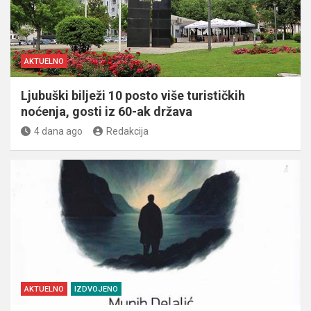
AKTUELNO
Ljubuški bilježi 10 posto više turističkih
noćenja, gosti iz 60-ak država
4 dana ago
Redakcija
AKTUELNO
IZDVOJENO