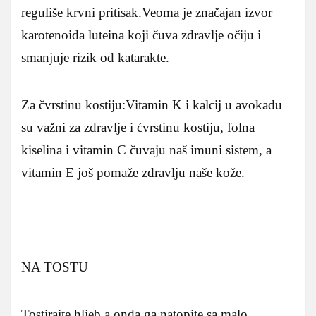
reguliše krvni pritisak.Veoma je značajan izvor
karotenoida luteina koji čuva zdravlje očiju i
smanjuje rizik od katarakte.
Za čvrstinu kostiju:Vitamin K i kalcij u avokadu
su važni za zdravlje i ćvrstinu kostiju, folna
kiselina i vitamin C čuvaju naš imuni sistem, a
vitamin E još pomaže zdravlju naše kože.
NA TOSTU
Tostirajte hljeb a onda ga natopite sa malo