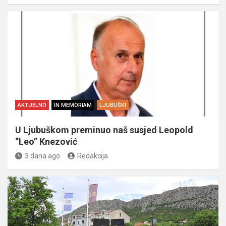
AKTUELNO
IN MEMORIAM
LJUBUŠKI
U Ljubuškom preminuo naš susjed Leopold
“Leo” Knezović
3 dana ago
Redakcija