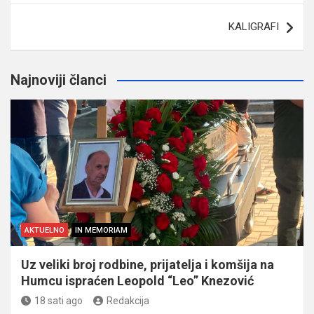
KALIGRAFI
Najnoviji članci
AKTUELNO
IN MEMORIAM
Uz veliki broj rodbine, prijatelja i komšija na
Humcu ispraćen Leopold “Leo” Knezović
18 sati ago
Redakcija