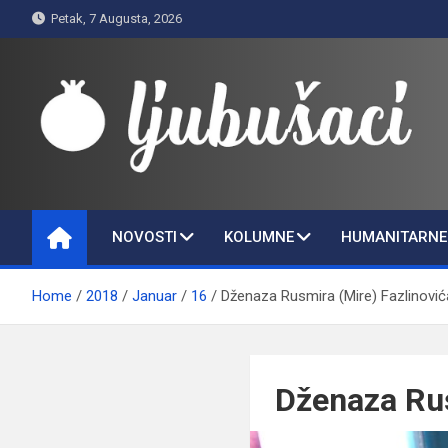
Skip
Petak, 7 Augusta, 2026
to
content
Ljubušaci
Svom voljenom gradu
NOVOSTI
KOLUMNE
HUMANITARNE 
Home
2018
Januar
16
Dženaza Rusmira (Mire) Fazlinović
Dženaza Rus