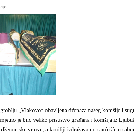
cija
groblju „Vlakovo“ obavljena dženaza našeg komšije i sug
imjetno je bilo veliko prisustvo građana i komšija iz Ljub
džennetske vrtove, a familiji izdražavamo saućešće u sabur