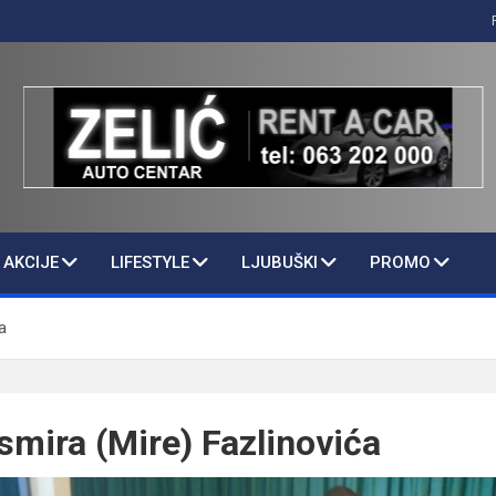
AKCIJE
LIFESTYLE
LJUBUŠKI
PROMO
a
mira (Mire) Fazlinovića