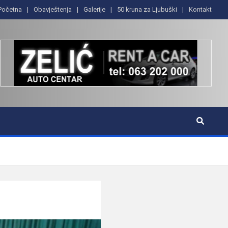
Početna
Obavještenja
Galerije
50 kruna za Ljubuški
Kontakt