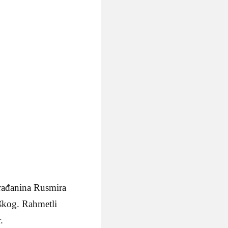
rađanina Rusmira
uškog. Rahmetli
.